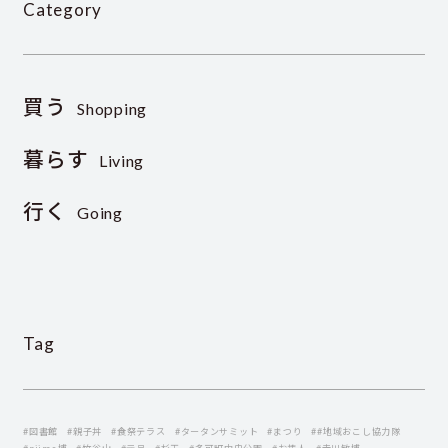
Category
買う
Shopping
暮らす
Living
行く
Going
Tag
#図書館
#親子丼
#食祭テラス
#タータンサミット
#まつり
##地域おこし協力隊