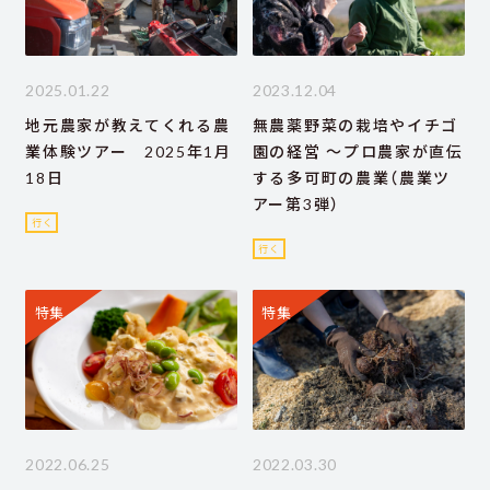
2025.01.22
2023.12.04
地元農家が教えてくれる農
無農薬野菜の栽培やイチゴ
業体験ツアー 2025年1月
園の経営 ～プロ農家が直伝
18日
する多可町の農業（農業ツ
アー第3弾）
行く
行く
特集
特集
2022.06.25
2022.03.30