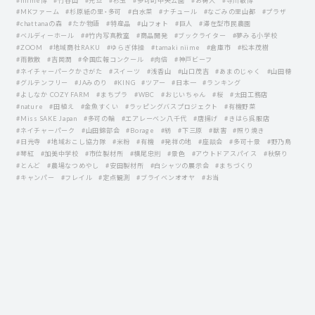
#niime博
#竹谷山
#元旦
#杉玉
#多可町中央公園
#お祷人
#寺川敏博
#MKファーム
#杉原紙の里・多可
#白水菜
#ナチュール
#なごみの里山都
#プラザ
#chattanaの森
#たか物語
#特産品
#山フォト
#巨人
#滞在型市民農園
#ベルディーホール
##竹内写真教室
#商品開発
#ブックライター
#夢みる小学校
#ZOOM
#地域商社RAKU
#ゆらぎ体操
#tamaki niime
#倉庫市
#松本茂樹
#雨散散
#吉岡潤
#全国広報コンクール
#肉倍
#神戸ビーフ
#ネイチャーパークかさがた
#スイーツ
#浅香山
#山口茂吉
#あまのじゃく
#山田穂
#グルテンフリー
#JAみのり
#KING
#ツアー
#日本一
#ランキング
#よしなか COZY FARM
#まちプラ
#WBC
#おじいちゃん
#桜
#太田工務店
#nature
#田植え
#金魚すくい
#ラッピングバスプロジェクト
#有機野菜
#Miss SAKE Japan
#多可の輪
#エアレーベン八千代
#唐揚げ
#きはら呉服店
#ネイチャーパーク
#山田錦部会
#Borage
#紡
#下三原
#獣害
#照り焼き
#日光寺
#地域おこし協力隊
#米粉
#有機
#発祥の地
#座談会
#多可十景
#野乃鳥
#琴紅
#加美中学校
#市位製材所
#横尾忠則
#景色
#アウトドアスパイス
#秋祭り
#とんど
#農場なつめやし
#安田製材所
#白シャツの展示会
#まちづくり
#キャンパー
#フレイル
#定点観測
#ブライベンオオヤ
#お当