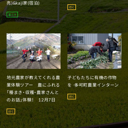
売)&kaji家(宿泊)
行く
暮らす
地元農家が教えてくれる農
子どもたちに有機の作物
業体験ツアー 農にふれる
を ―― 多可町農業インターン
「種まき・収穫・農家さんと
行く
のお話」体験！ 12月7日
行く