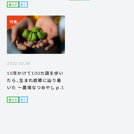
暮らす
買う
特集
2022.03.28
10年かけて100カ国を歩い
たら、生まれ故郷に辿り着
いた ～農場なつめやしｐ.1
暮らす
買う