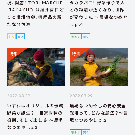
祝、開店！ TORI MARCHE
タカラバコ! 野菜作りで人
-TAKACHO-は播州百日ど
との距離が近くなり、世界
りと播州地卵、特産品の新
が変わった ～農場なつめや
たな発信源
しｐ.4
行く
買う
暮らす
買う
特集
特集
2022.03.29
2022.03.29
いずれはオリジナルの伝統
農場なつめやしの安心安全
野菜が誕生？ 自家採種の
栽培って、どんな農法？～農
役割、そして楽しさ ～農場
場なつめやしｐ.2
なつめやしp.3
暮らす
買う