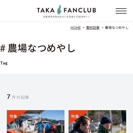
HOME
>
取材記事
>
農場なつめやし
# 農場なつめやし
Tag
7
件の記事
特集
特集