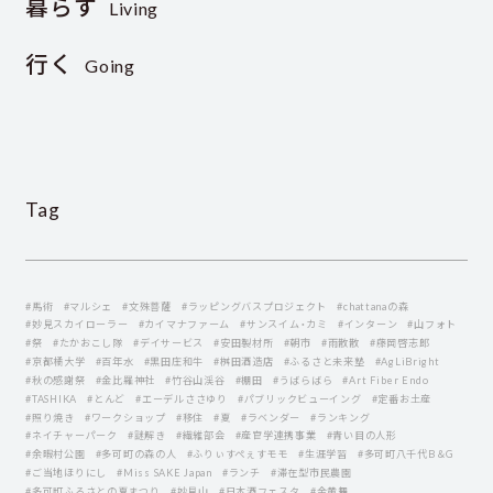
暮らす
Living
行く
Going
Tag
#馬術
#マルシェ
#文殊菩薩
#ラッピングバスプロジェクト
#chattanaの森
#妙見スカイローラー
#カイマナファーム
#サンスイム・カミ
#インターン
#山フォト
#祭
#たかおこし隊
#デイサービス
#安田製材所
#朝市
#雨散散
#藤岡啓志郞
#京都橘大学
#百年水
#黒田庄和牛
#桝田酒造店
#ふるさと未来塾
#AgLiBright
#秋の感謝祭
#金比羅神社
#竹谷山渓谷
#棚田
#うばらばら
#Art Fiber Endo
#TASHIKA
#とんど
#エーデルささゆり
#パブリックビューイング
#定番お土産
#照り焼き
#ワークショップ
#移住
#夏
#ラベンダー
#ランキング
#ネイチャーパーク
#謎解き
#繊維部会
#産官学連携事業
#青い目の人形
#余暇村公園
#多可町の森の人
#ふりぃすぺぇすモモ
#生涯学習
#多可町八千代B＆G
#ご当地ほりにし
#Miss SAKE Japan
#ランチ
#滞在型市民農園
#多可町ふるさとの夏まつり
#妙見山
#日本酒フェスタ
#金黄舞