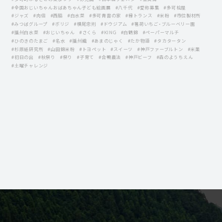
#全国おじいちゃんおばあちゃん子ども絵画展
#八千代
#愛称募集
#多可桧屋
#ジャズ
#肉倍
#西脇
#白水菜
#多可青雲の家
#縁トランス
#米粉
#市位製材所
#みつばグループ
#ボリジ
#横尾忠則
#ドウジアム
#箸荷いちご・ブルーベリー園
#播州白水菜
#おじいちゃん
#さくら
#KING
#白鶴錦
#ペーパーマルチ
#ひのきのたまご
#名水
#播州織
#あまのじゃく
#たか物語
#タカタータン
#杉原紙研究所
#山田錦米粉
#トヨペット
#スイーツ
#神戸ファーブルトン
#米菓
#初日の出
#秋祭り
#祭り
#子育て
#合鴨農法
#神戸ビーフ
#森のようちえん
#土曜チャレンジ