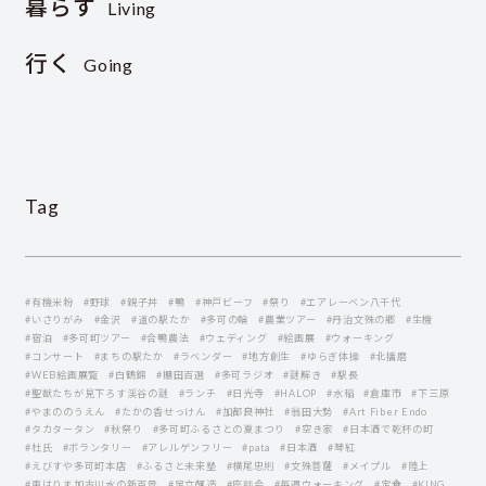
暮らす
Living
行く
Going
Tag
#有機米粉
#野球
#親子丼
#鴨
#神戸ビーフ
#祭り
#エアレーベン八千代
#いさりがみ
#金沢
#道の駅たか
#多可の輪
#農業ツアー
#丹治文殊の郷
#生機
#宿泊
#多可町ツアー
#合鴨農法
#ウェディング
#絵画展
#ウォーキング
#コンサート
#まちの駅たか
#ラベンダー
#地方創生
#ゆらぎ体操
#北播磨
#WEB絵画展覧
#白鶴錦
#棚田百選
#多可ラジオ
#謎解き
#駅長
#聖獣たちが見下ろす渓谷の謎
#ランチ
#日光寺
#HALOP
#水稲
#倉庫市
#下三原
#やまののうえん
#たかの香せっけん
#加都良神社
#翁田大勢
#Art Fiber Endo
#タカタータン
#秋祭り
#多可町ふるさとの夏まつり
#空き家
#日本酒で乾杯の町
#杜氏
#ボランタリー
#アレルゲンフリー
#pata
#日本酒
#琴紅
#えびすや多可町本店
#ふるさと未来塾
#横尾忠則
#文殊菩薩
#メイプル
#陸上
#東はりま加古川水の新百景
#足立醸造
#座談会
#毎週ウォーキング
#定食
#KING