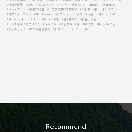
#渓流の広場
#景色
#いただきます
#ツアー
#縁トランス
#田植え
#黒田庄和牛
#ジャイアンツ
#桝田酒造店
#上田安子服飾専門学校
#Kaji家
#播州地卵
#日本一
#紅葉ライトアップ
#祭
#nature
#グランフロント大阪
#竹谷山
#卵かけごはん
#夏
#フォトコンテスト
#春
#杉原紙
#清水亜沙美
#竹谷山渓谷
#ハタチを迎える田植え人
#JAみのり
#繊維部会
#青い目の人形
#新松か井の水
#あまのじゃく
#産官学連携事業
#トヨペット
#ナチュール
Recommend