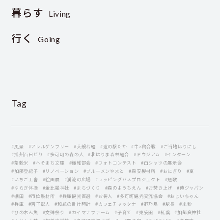
暮らす
Living
行く
Going
Tag
#風景
#アレルゲンフリー
#大般若経
#道の駅たか
#牛×鶏合戦
#ご当地ほりにし
#播州百日どり
#多可町の森の人
#北はりま森林組合
#ドウジアム
#インターン
#茶穀米
#へそまち文庫
#繊維部会
#フォトコンテスト
#白シャツの展示会
#加藤登紀子
#リノベーション
#ブルーメンやまと
#森安製材所
#おにぎり
#夏
#いちご工舎
#絵画展
#渓流の広場
#ラッピングバスプロジェクト
#短歌
#ゆらぎ体操
#金比羅神社
#まちづくり
#森のようちえん
#お焚き上げ
#侍ジャパン
#棚田
#市位製材所
#兵庫観光百選
#お祷人
#多可町観光交流協会
#おじいちゃん
#兵庫
#吉子彰人
#和紙の掛け時計
#カフェチャッタナ
#野乃鳥
#駅長
#米粉
#ひの木ん魚
#文殊祭り
#カイマナファーム
#子育て
#東安田
#紅葉
#加都良神社