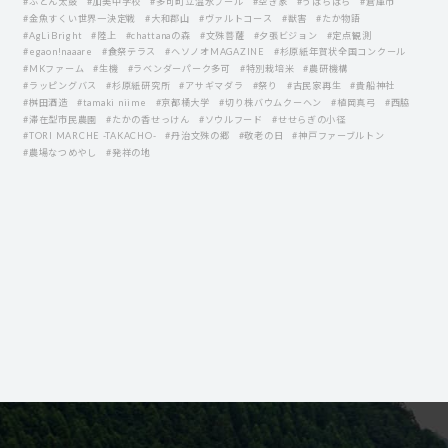
#ふとん太鼓
#加美中学校
#多可町立温水プール
#空き家
#うばらばら
#倉庫市
#金魚すくい世界一決定戦
#大和郡山
#ヴァルトコース
#獣害
#たか物語
#AgLiBright
#陸上
#chattanaの森
#文殊菩薩
#夕張ビジョン
#定点観測
#egaon!naaare
#食祭テラス
#ヘソノオMAGAZINE
#杉原紙年賀状全国コンクール
#MKファーム
#生機
#ラベンダーパーク多可
#特別栽培米
#農研機構
#ラッピングバス
#杉原紙研究所
#アサギマダラ
#祭り
#古民家再生
#貴船神社
#桝田酒造
#tamaki niime
#京都橘大学
#切り株バウムクーヘン
#植岡真弓
#西脇
#滞在型市民農園
#たかの香せっけん
#ソウルフード
#せせらぎの小径
#TORI MARCHE -TAKACHO-
#丹治文殊の郷
#敬老の日
#神戸ファーブルトン
#農場なつめやし
#発祥の地