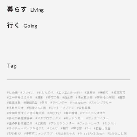
暮らす
Living
行く
Going
Tag
#しめ縄
#フレイル
#れもんの木
#エフエムみっきい
#謎解き
#米作り
#植岡真弓
#エーデルささゆり
#酒米
#多可の輪
#白水菜
#清水亜沙美
#夢みる小学校
#風景
#農業体験
#繊維部会
#祭り
#ラベンダー
#Instagram
#スタンプラリー
#多可ラジオ
#箸荷いちご園
#シャトーブリアン
#愛称募集
#全国金魚すくい選手権大会
#おむすび
#農研機構
#ブライベンオオヤ
#多可の森健康協会
#スタブロブックス
#キッチンカー
#ブックライター
#道の駅杉原紙の里
#加美鳥
#アレルゲンフリー
#ヴァルトコース
#ミツマル
#ネイチャーパークかさがた
#とんど
#朝市
#空き家
#3ix
#竹谷山渓谷
#TASHIKA
#多可町ファンクラブ
#おばあちゃん
#Miss SAKE Japan
#たかおこし隊