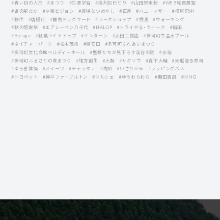
#青い目の人形
#まつり
#生涯学習
#播州百日どり
#山田錦米粉
#WEB絵画展覧
#道の駅たか
#夕張ビジョン
#農場なつめやし
#正月
#ハニーマザー
#横尾忠則
#移住
#唐揚げ
#鹿肉ドッグフード
#ワークショップ
#検見
#ウォーキング
#秋の感謝祭
#エアレーベン八千代
#HALOP
#トライやる・ウィーク
#稲田
#Borage
#紅葉ライトアップ
#インターン
#太田工務店
#多可町立温水プール
#ネイチャーパーク
#松本茂樹
#東安田
#多可町ふれあいまつり
#多可町文化会館ベルディーホール
#聖獣たちが見下ろす渓谷の謎
#水稲
#多可町ふるさとの夏まつり
#地方創生
#大勢
#サギソウ
#森下大輔
#天船巻き寿司
#ゆらぎ体操
#スイーツ
#チャッタナ
#肉倍
#いさりがみ
#ラッピングバス
#トヨペット
#神戸ファーブルトン
#マルシェ
#ゆうわらわら
#棚田百選
#KING