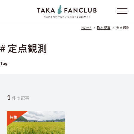
HOME
>
取材記事
>
定点観測
# 定点観測
Tag
1
件の記事
特集