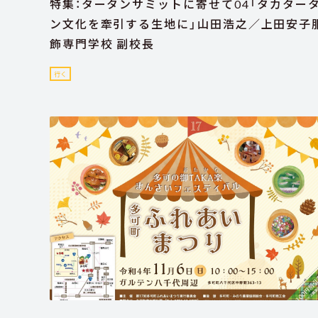
特集：タータンサミットに寄せて04「タカター
ン文化を牽引する生地に」山田浩之／上田安子
飾専門学校 副校長
行く