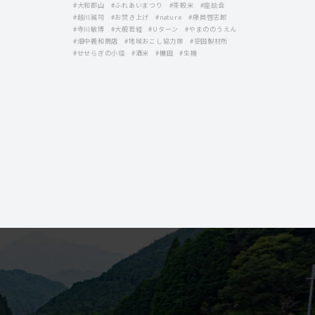
#大和郡山
#ふれあいまつり
#茶穀米
#座談会
#越川誠司
#お焚き上げ
#nature
#藤岡啓志郞
#寺川敏博
#大般若経
#Uターン
#やまののうえん
#畑中義和商店
#地域おこし協力隊
#安田製材所
#せせらぎの小径
#酒米
#棚田
#生機