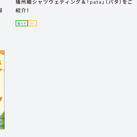
タ
播州織シャツウェディング＆「pata」（パタ）をご
服
紹介！
暮らす
行く