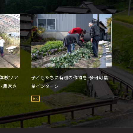
体験ツア
子どもたちに有機の作物を ―― 多可町農
・農家さ
業インターン
行く