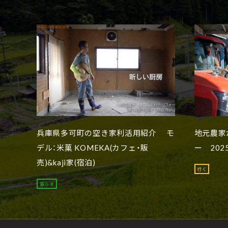
兵庫県多可町の空き家利活用紹介 モ
地元農家
デル：米菓 KOMEKA(カフェ・販
ー 202
売)&kaji家(宿泊)
行く
暮らす