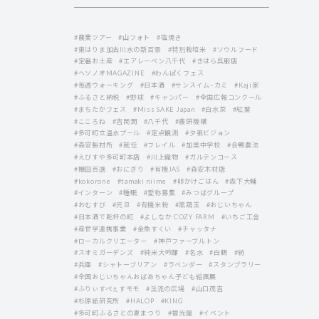
#農業ツアー
#山フォト
#塩焼き
#東はりま加古川水の新百景
#特別栽培米
#ソウルフード
#定番お土産
#エアレーベン八千代
#きはら呉服店
#ヘソノオMAGAZINE
#わんぱくフェス
#毎週ウォーキング
#日本酒
#サンスイム・カミ
#Kaji家
#ふるさと納税
#野球
#キャンパー
#全国広報コンクール
#まちたかフェス
#Miss SAKE Japan
#白水菜
#紅葉
#こころね
#吉岡潤
#八千代
#農研機構
#多可町立温水プール
#定点観測
#夕張ビジョン
#森安製材所
#就任
#フレイル
#加美中学校
#合鴨農法
#えびすや多可町本店
#川上織物
#ガルテンコース
#棚田百選
#おにぎり
#有機JAS
#森安木材店
#kokorone
#tamaki niime
#卵かけごはん
#森下大輔
#インターン
#睡眠
#愛称募集
#みつばグループ
#おむすび
#元旦
#有機米粉
#黒葫玉
#おじいちゃん
#日本酒で乾杯の町
#よしなか COZY FARM
#いちご工舎
#産官学連携事業
#金魚すくい
#チャッタナ
#ローカルクリエーター
#神戸ファーブルトン
#スオミガーデンズ
#純米大吟醸
#名水
#白鶴
#紡
#兵庫
#シャトーブリアン
#ラベンダー
#スタンプラリー
#全国おじいちゃんおばあちゃん子ども絵画展
#ふりぃすぺぇすモモ
#渓流の広場
#山口茂吉
#杉原紙研究所
#HALOP
#KING
#多可町ふるさとの夏まつり
#福光屋
#イベント