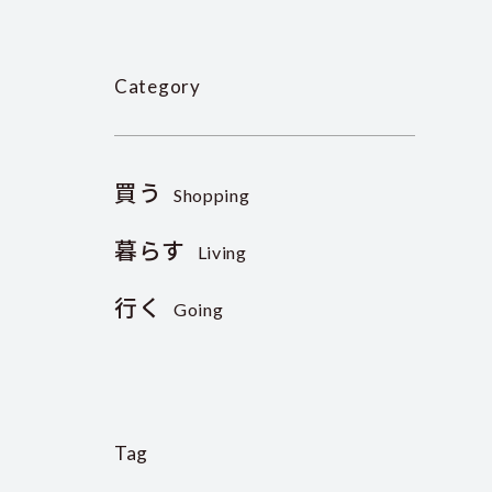
Category
買う
Shopping
暮らす
Living
行く
Going
Tag