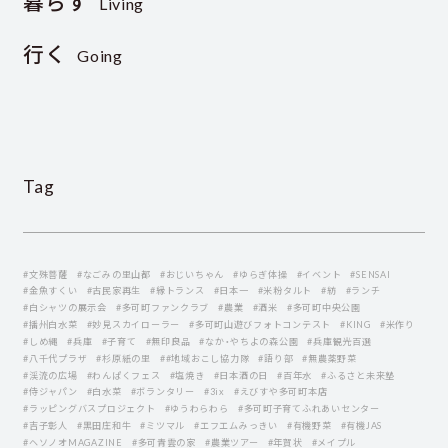
暮らす
Living
行く
Going
Tag
#文殊菩薩
#なごみの里山都
#おじいちゃん
#ゆらぎ体操
#イベント
#SENSAI
#金魚すくい
#古民家再生
#縁トランス
#日本一
#米粉タルト
#紡
#ランチ
#白シャツの展示会
#多可町ファンクラブ
#農業
#酒米
#多可町中央公園
#播州白水菜
#妙見スカイローラー
#多可町山遊びフォトコンテスト
#KING
#米作り
#しめ縄
#兵庫
#子育て
#無印良品
#なか・やちよの森公園
#兵庫観光百選
#八千代プラザ
#杉原紙の里
##地域おこし協力隊
#語り部
#無農薬野菜
#渓流の広場
#わんぱくフェス
#塩焼き
#日本酒の日
#百年水
#ふるさと未来塾
#侍ジャパン
#白水菜
#ボランタリー
#3ix
#えびすや多可町本店
#ラッピングバスプロジェクト
#ゆうわらわら
#多可町子育てふれあいセンター
#吉子彰人
#黒田庄和牛
#ミツマル
#エフエムみっきい
#有機野菜
#有機JAS
#ヘソノオMAGAZINE
#多可青雲の家
#農業ツアー
#年賀状
#メイプル