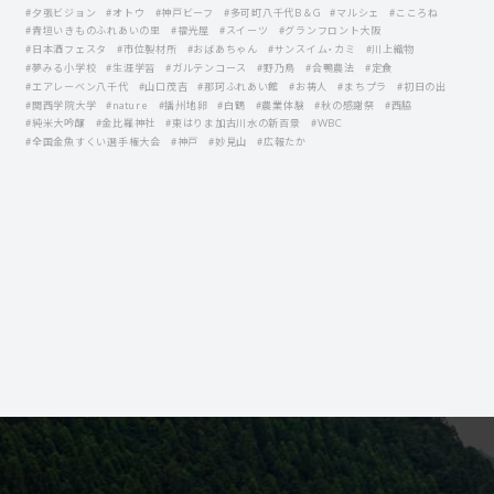
#夕張ビジョン
#オトウ
#神戸ビーフ
#多可町八千代B＆G
#マルシェ
#こころね
#青垣いきものふれあいの里
#福光屋
#スイーツ
#グランフロント大阪
#日本酒フェスタ
#市位製材所
#おばあちゃん
#サンスイム・カミ
#川上織物
#夢みる小学校
#生涯学習
#ガルテンコース
#野乃鳥
#合鴨農法
#定食
#エアレーベン八千代
#山口茂吉
#那珂ふれあい館
#お祷人
#まちプラ
#初日の出
#関西学院大学
#nature
#播州地卵
#白鶴
#農業体験
#秋の感謝祭
#西脇
#純米大吟醸
#金比羅神社
#東はりま加古川水の新百景
#WBC
#全国金魚すくい選手権大会
#神戸
#妙見山
#広報たか