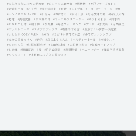
#東はりま加古川水の新百景
#白シャツの展示会
#雨散散
#神戸ファーブルトン
#定番お土産
#八千代
#特別栽培米
#短歌
#メイプル
#正月
#ナチュール
#鴨
#ヘソノオMAGAZINE
#日光寺
#おにぎり
#多可十景
#丹治文殊の郷
#純米大吟醸
#野球
#高橋武男
#日本酒の日
#ローカルクリエーター
#ゆうわらわら
#日本酒
#たかおこし隊
#親子丼
#写真展
#毎週ウォーキング
#プラザ
#加美鳥
#足立醸造
#ヴァルトコース
#スタブロブックス
#喫茶やすらぎ
#金魚すくい世界一決定戦
#よしなか COZY FARM
#米粉
#えびすや多可町本店
#多可町ファンクラブ
#たかの香せっけん
#丹治
#森のようちえん
#ベルディーホール
#米粉タルト
#ひの木ん魚
#杉原紙研究所
#安田製材所
#天船巻き寿司
#紅葉ライトアップ
#しめ縄
#棚田百選
#桜
#竹谷山渓谷
#農研機構
#ハニーマザー
#産官学連携事業
#ソウルフード
#多可町ふるさとの夏まつり