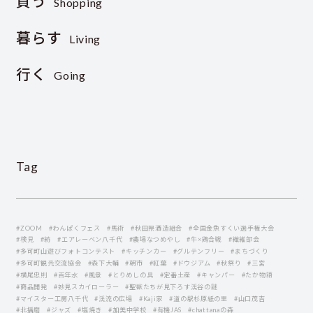
買う
Shopping
暮らす
Living
行く
Going
Tag
#ZOOM
#わんぱくフェス
#馬術
#秋田県酒造組合
#全国金魚すくい選手権大会
#検見
#紡
#エアレーベン八千代
#農場なつめやし
#牛×鶏合戦
#繊維部会
#多可町山遊びフォトコンテスト
#キッチンカー
#グルテンフリー
#まちづくり
#多可町観光交流協会
#森下大輔
#朝市
#紅葉
#ドウジアム
#秋祭り
#三宮
#横尾忠則
#百年水
#風景
#とりめしの具
#定番土産
#キャンパー
#たか物語
#商品開発
#妙見スカイローラー
#聖獣たちが見下ろす渓谷の謎
#マイスター工房八千代
#渓流の広場
#Kaji家
#道の駅杉原紙の里
#山口茂吉
#北播磨
#ジャズ
#塩焼き
#加美中学校
#有機JAS
#chattanaの森