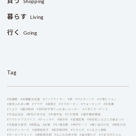
買う
Shopping
暮らす
Living
行く
Going
Tag
#図書館
#兵庫観光百選
#ブックライター
#祭
#ウェディング
#夕張ビジョン
#那珂ふれあい館
#プラザ
#謎解き
#タカタータン
#ウォーキング
#写真展
#フェス
#播州地卵
#多可町子育てふれあいセンター
#スオミガーデンズ
#竹谷山渓谷
#新松か井の水
#生涯学習
#たか物語
#畑中義和商店
#アウトドアスパイス
#チャッタナ
#親子丼
#高橋武男
#多可町ふるさとの夏まつり
#天船巻き寿司
#特産品
#米菓
#牛×鶏合戦
#神戸ビーフ
#青い目の人形
#敬老の日
#ガルテンコース
#加藤登紀子
#森安製材所
#やすらぎ
#ふるさと納税
#タータンサミット
#藤岡啓志郞
#なごみの里大和
#道の駅たか
#やまののうえん