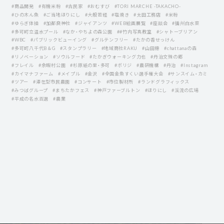
#商品開発
#有機米粉
#古民家
#おむすび
#TORI MARCHE -TAKACHO-
#ひの木ん魚
#ご当地ほりにし
#大般若経
#塩焼き
#太田工務店
#米粉
#ゆらぎ体操
#加都良神社
#ジャイアンツ
#WEB絵画展覧
#座談会
#播州白水菜
#多可町立温水プール
#なか・やちよの森公園
##竹内写真教室
#シャトーブリアン
#WBC
#パブリックビューイング
#グルテンフリー
#たかの香せっけん
#多可町八千代B＆G
#スタンプラリー
#地域商社RAKU
#山田穂
#chattanaの森
#リノベーション
#ソウルフード
#たかぎウォーキング力也
#丹治文殊の郷
#フレイル
#余暇村公園
#杉原紙の里・多可
#ボリジ
#農研機構
#丹治
#Instagram
#カイマナファーム
#メイプル
#金沢
#全国金魚すくい選手権大会
#サンスイム・カミ
#ツアー
#滞在型市民農園
#コンサート
#市位製材所
#ランドグラフィックス
#みつばグループ
#まちたかフェス
#神戸ファーブルトン
#ほりにし
#渓流の広場
#平成の名水百選
#農業