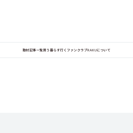
取材記事一覧
買う
暮らす
行く
ファンクラブ
RAKUについて