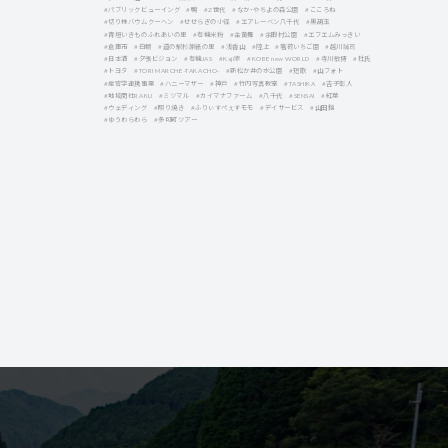
#パブリックビューイング
#鴨
#Z世代
#なか・やちよの森公園
#こころね
#切り株バウムクーヘン
#せせらぎの小径
#エアレーベン八千代
#黒葫玉
#青垣いきものふれあいの里
#有機米粉
#金黄舞
#余暇村公園
#エフエムみっきい
#倉庫市
#白鶴
#道の駅杉原紙の里
#浅香山
#陸上
#箸荷いちご園
#越川誠司
#日本酒
#夕張ビジョン
#有機JAS
#Kaji家
#KOBE new WORLD
#寺川敏博
#杜氏
#トヨタ
#TORI MARCHE -TAKACHO-
#新松か井の水公園
#短歌
#山フォト
#産官学連携事業
#ハニーマザー
#神戸
#竹内写真教室
#TASHIKA
#吉子彰人
#地域商社RAKU
#ミツマル
#カイマナファーム
#八千代
#SENSAI
#紅葉
#ウェディング
#照り焼き
#ふりぃすぺぇすモモ
#デイサービス
#山田錦
#ゆうわらわら
#多可町ツアー