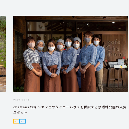
2021.11.01
chattanaの森 ～カフェやタイニーハウスも併設する余暇村公園の人気
スポット
行く
買う