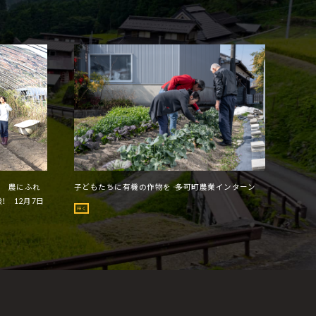
ー 農にふれ
子どもたちに有機の作物を ―― 多可町農業インターン
！ 12月7日
行く