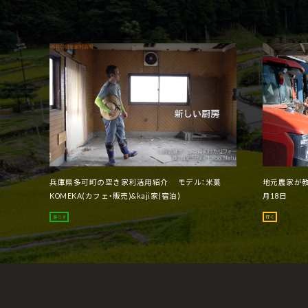
兵庫県多可町の空き家利活用紹介 モデル：米菓
地元農家が教
KOMEKA(カフェ・販売)&kaji家(宿泊)
月18日
暮らす
行く