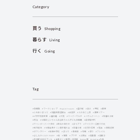
Category
買う
Shopping
暮らす
Living
行く
Going
Tag
#白鶴錦
#ワークショップ
#egaon!naaare
#道の駅
#巨人
#琴紅
#農業
#ふれあいまつり
#秋田県酒造組合
#古民家
#たかおこし隊
#農業ツアー
##竹内写真教室
#播州織
#大勢
#ペーパーマルチ
#バウムクーヘン
#定番お土産
#丹治
#全国おじいちゃんおばあちゃん子ども絵画展
#森安製材所
#ラベンダーパーク多可
#新松か井の水
#まちプラ
#マイスター工房八千代
#地方創生
#全国金魚すくい選手権大会
#定番土産
#渓流の広場
#宿泊
#高橋武男
#ボランタリー
#加美中学校
#まつり
#満寿泉
#有機
#祭り
#フレイル
#よしなか COZY FARM
#桜
#風景
#プラザ
#上映会
#雨散散
#謎解き
#多可町立温水プール
#金魚すくい世界一決定戦
#niime博
#chattanaの森