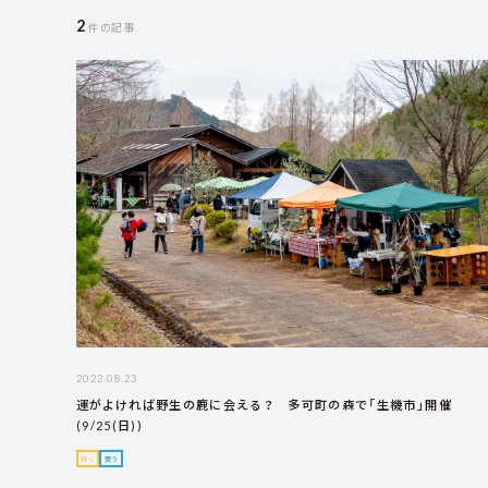
2
件の記事
2022.08.23
運がよければ野生の鹿に会える？ 多可町の森で「生機市」開催
(9/25(日))
行く
買う