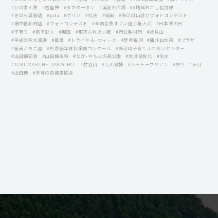
#ひの木ん魚
#岩座神
#タカタータン
#渓流の広場
##地域おこし協力隊
#きはら呉服店
#pata
#ボリジ
#杜氏
#稲田
#多可町山遊びフォトコンテスト
#畑中義和商店
#フォトコンテスト
#全国金魚すくい選手権大会
#日本酒の日
#子育て
#吉子彰人
#棚田
#那珂ふれあい館
#市位製材所
#妙見山
#平成の名水百選
#風景
#トライやる・ウィーク
#定点観測
#播州白水菜
#プラザ
#箸荷いちご園
#杉原紙年賀状全国コンクール
#多可町子育てふれあいセンター
#山田錦部会
#山田錦米粉
#なか・やちよの森公園
#地域活性化
#名水
#TORI MARCHE -TAKACHO-
#竹谷山
#寺川敏博
#シャトーブリアン
#祭り
#正月
#山田穂
#多可の森健康協会