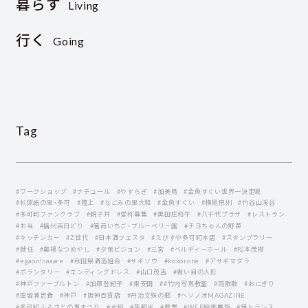
暮らす
Living
行く
Going
Tag
#ワークショップ
#ナチュール
#やすらぎ
#加美鳥
#金魚すくい世界一決定戦
#杉原紙の里・多可
#陸上
#なごみの里大和
#金魚すくい
#横尾忠則
#竹谷山渓谷
#多可町ファンクラブ
#親子丼
#愛称募集
#黒田庄和牛
#八千代プラザ
#レストラン
#お当
#播州百日どり
#箸荷いちご・ブルーベリー園
#チヨちゃんの野菜
#キッチンカー
#Z世代
#日本酒フェスタ
#えびすや多可町本店
#スタンプラリー
#就任
#農場なつめやし
#夕張ビジョン
#三宮
#ベルディーホール
#松本茂樹
#egaon!naaare
#秋田県酒造組合
#サギソウ
#kokorone
#アサギマダラ
#ボランタリー
#エンディングドレス
#山口茂吉
#青い目の人形
#神戸ファーブルトン
#加藤登紀子
#東安田
##竹内写真教室
#雨散散
#おにぎり
#車留満定食
#神戸
#阪神百貨店
#丹治文殊の郷
#ヘソノオMAGAZINE
#多可町ふるさとの夏まつり
#水稲
#茶穀米
#農業
#WEB絵画展覧
#縁トランス