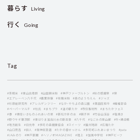
暮らす
Living
行く
Going
Tag
#茶穀米
#東山古墳群
#山田錦米粉
#神戸ファーブルトン
#秋の感謝祭
#祭
#エアレーベン八千代
#農業体験
#有機米粉
#森のようちえん
#ジャズ
#杉原紙研究所
#アレルゲンフリー
#なか・やちよの森公園
#黒田庄和牛
#繊維部会
#ペーパーマルチ
#杜氏
#まちプラ
#道の駅たか
#市位製材所
#まちたかフェス
#春
#青垣いきものふれあいの里
#新松か井の水
#親子丼
#竹谷山渓谷
#塩焼き
#野ウサギ銀次郎
#東はりま加古川水の新百景
#八千代
#なごみの里山都
#牛×鶏合戦
#地方創生
#日光寺
#多可の森健康協会
#スイーツ
#播州地卵
#広報たか
#山口茂吉
#巨人
#阪神百貨店
#たかの香せっけん
#多可町ふれあいまつり
#pata
#JAみのり
#神戸新聞
#ヘソノオMAGAZINE
#陸上
#加美中学校
#神戸ビーフ