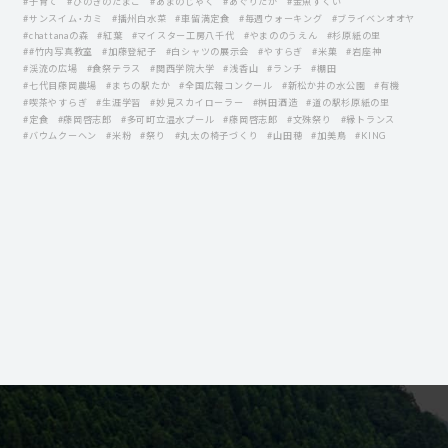
#子育て
#ひのきのたまご
#あまのじゃく
#あぐりたか
#金魚すくい
#サンスイム・カミ
#播州白水菜
#車留満定食
#毎週ウォーキング
#ブライベンオオヤ
#chattanaの森
#紅葉
#マイスター工房八千代
#やまののうえん
#杉原紙の里
##竹内写真教室
#加藤登紀子
#白シャツの展示会
#やすらぎ
#米菓
#岩座神
#渓流の広場
#食祭テラス
#関西学院大学
#浅香山
#ランチ
#棚田
#七代目藤岡農場
#まちの駅たか
#全国広報コンクール
#新松か井の水公園
#有機
#喫茶やすらぎ
#生涯学習
#妙見スカイローラー
#桝田酒造
#道の駅杉原紙の里
#定食
#藤岡啓志郎
#多可町立温水プール
#藤岡啓志郞
#文殊祭り
#縁トランス
#バウムクーヘン
#米粉
#祭り
#丸太の椅子づくり
#山田穂
#加美鳥
#KING