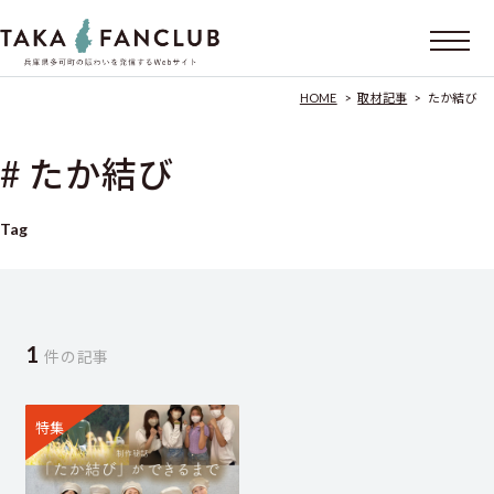
HOME
>
取材記事
>
たか結び
# たか結び
Tag
1
件の記事
特集