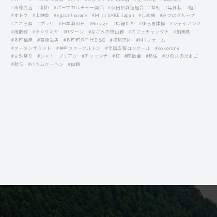
#斎藤茂吉
#朝市
#パーマカルチャー関西
#秋田県酒造組合
#琴紅
#年賀状
#陸上
#オトウ
#上映会
#egaon!naaare
#Miss SAKE Japan
#しめ縄
#みつばグループ
#こころね
#プラザ
#日本酒の日
#Borage
#広報たか
#ゆらぎ体操
#ジャイアンツ
#雨散散
#あぐりたか
#Uターン
#なごみの里山都
#カフェチャッタナ
#加美鳥
#多可桧屋
#高橋武男
#多可町八千代B＆G
#横尾忠則
#MKファーム
#タータンサミット
#神戸ファーブルトン
#全国広報コンクール
#kokorone
#文殊祭り
#シャトーブリアン
#チャッタナ
#桜
#座談会
#移住
#ひのきのたまご
#就任
#バウムクーヘン
#白鶴