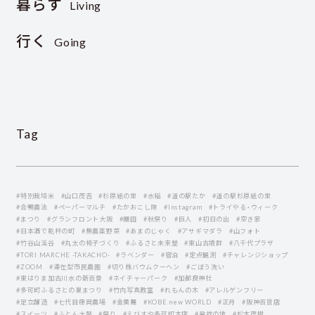
暮らす
Living
行く
Going
Tag
#特別栽培米
#山口茂吉
#杉原紙の里
#水稲
#道の駅たか
#道の駅杉原紙の里
#合鴨農法
#ペーパーマルチ
#たかおこし隊
#Instagram
#トライやる・ウィーク
#まつり
#グランフロント大阪
#棚田
#秋祭り
#巨人
#初日の出
#空き家
#日本酒で乾杯の町
#無農薬野菜
#あまのじゃく
#アサギマダラ
#山フォト
#竹谷山渓谷
#丸太の椅子づくり
#ふるさと未来塾
#東山古墳群
#八千代プラザ
#TORI MARCHE -TAKACHO-
#ラベンダー
#宿泊
#定点観測
#チャレンジショップ
#ZOOM
#滞在型市民農園
#切り株バウムクーヘン
#ごぼう洗い
#東はりま加古川水の新百景
#ネイチャーパーク
#加都良神社
#多可町ふるさとの夏まつり
#竹内写真教室
#れもんの木
#アレルゲンフリー
#足立醸造
#七代目藤岡農場
#金黄舞
#KOBE new WORLD
#正月
#阪神百貨店
#スイーツ
#ふとん太鼓
#祭り
#えびすや多可町本店
#発祥の地
#松本茂樹