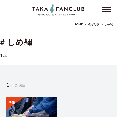
HOME
>
取材記事
>
しめ縄
# しめ縄
Tag
1
件の記事
特集