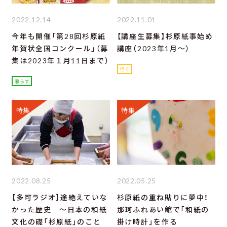
2022.12.14
2022.11.01
今年も開催「第28回杉原紙
【講座生募集】杉原紙事始め
年賀状全国コンクール」（募
講座（2023年1月～）
集は2023年１月11日まで）
行く
暮らす
特集
特集
2022.08.25
2022.05.25
【多可ラジオ】途絶えていな
杉原紙の重ね貼りに夢中！
かった歴史 ～日本の和紙
那珂ふれあい館で「和紙の
文化の礎「杉原紙」のこと
掛け時計」を作る