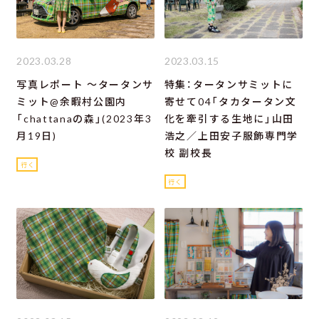
2023.03.28
2023.03.15
写真レポート ～タータンサ
特集：タータンサミットに
ミット@余暇村公園内
寄せて04「タカタータン文
「chattanaの森」(2023年3
化を牽引する生地に」山田
月19日)
浩之／上田安子服飾専門学
校 副校長
行く
行く