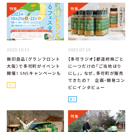
特集
特集
2023.10.15
2023.07.19
無印良品（グランフロント
【多可ラジオ】都道府県ごと
大阪）で多可町がイベント
に一つだけの「ご当地ほり
開催！ SNSキャンペーンも
にし」。なぜ、多可町が販売
できたの？ 企画・開発コン
行く
ビにインタビュー
買う
特集