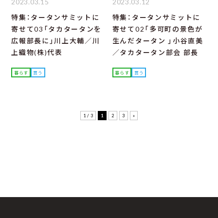
2023.03.15
2023.03.12
特集：タータンサミットに
特集：タータンサミットに
寄せて03「タカタータンを
寄せて02「多可町の景色が
広報部長に」川上大輔／川
生んだタータン 」小谷直美
上織物(株)代表
／タカタータン部会 部長
暮らす
買う
暮らす
買う
1 / 3
1
2
3
»