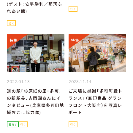
(ゲスト：安平勝利／那珂ふ
行く
れあい館)
行く
特集
特集
2022.01.18
2023.11.14
道の駅「杉原紙の里・多可」
ご来場に感謝「多可町縁ト
の新駅長、吉岡潤さんにイ
ランス」（無印良品 グラン
ンタビュー(兵庫県多可町地
フロント大阪店）を写真レ
域おこし協力隊)
ポート
暮らす
行く
行く