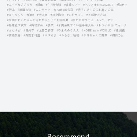
#エーデルささゆり
#睡眠
#牛×鶏合戦
#農業ツアー
#ヘソノオMAGAZINE
#塩焼き
#陸上
#翁田大勢
#コンサート
#chattanaの森
#青垣いきものふれあいの里
#まちづくり
#白鶴
#空き家
#川上織物
#米粉サブレ
#天船巻き寿司
#全国おじいちゃんおばあちゃん子ども絵画展
#まちたかフェス
#ハニーマザー
#杉原紙研究所
#繊維部会
#農業
#全国金魚すくい選手権大会
#トライやる・ウィーク
#おむすび
#日光寺
#太田工務店
#やまののうえん
#KOBE new WORLD
#播州織
#高橋武男
#森安木材店
#やすらぎ
#ふるさと納税
#チヨちゃんの野菜
#初日の出
Recommend