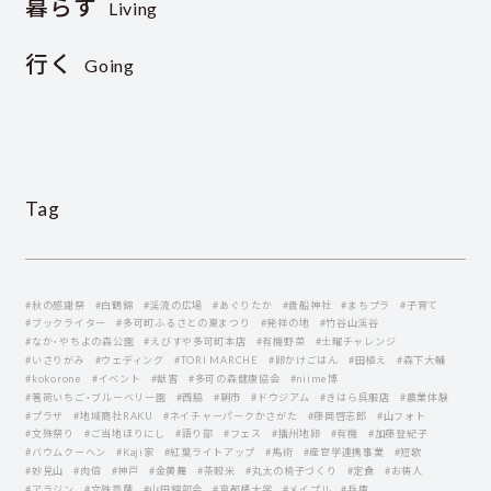
暮らす
Living
行く
Going
Tag
#秋の感謝祭
#白鶴錦
#渓流の広場
#あぐりたか
#貴船神社
#まちプラ
#子育て
#ブックライター
#多可町ふるさとの夏まつり
#発祥の地
#竹谷山渓谷
#なか・やちよの森公園
#えびすや多可町本店
#有機野菜
#土曜チャレンジ
#いさりがみ
#ウェディング
#TORI MARCHE
#卵かけごはん
#田植え
#森下大輔
#kokorone
#イベント
#獣害
#多可の森健康協会
#niime博
#箸荷いちご・ブルーベリー園
#西脇
#朝市
#ドウジアム
#きはら呉服店
#農業体験
#プラザ
#地域商社RAKU
#ネイチャーパークかさがた
#藤岡啓志郎
#山フォト
#文殊祭り
#ご当地ほりにし
#語り部
#フェス
#播州地卵
#有機
#加藤登紀子
#バウムクーヘン
#Kaji家
#紅葉ライトアップ
#馬術
#産官学連携事業
#短歌
#妙見山
#肉倍
#神戸
#金黄舞
#茶穀米
#丸太の椅子づくり
#定食
#お祷人
#アラジン
#文殊菩薩
#山田錦部会
#京都橘大学
#メイプル
#兵庫