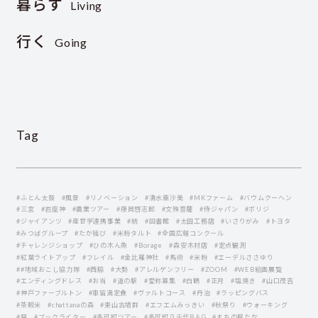
暮らす
Living
行く
Going
Tag
#ふとん太鼓
#風景
#リノベーション
#清水亜沙美
#MKファーム
#バウムクーヘン
#三宮
#岩座神
#農業ツアー
#藤岡啓志郞
#文殊菩薩
#侍ジャパン
#ボリジ
#ジャイアンツ
#産官学連携事業
#紡
#図書館
#太田工務店
#いさりがみ
#トヨタ
#みつばグループ
#たか結び
#米粉タルト
#全国広報コンクール
#チャレンジショップ
#ひの木ん魚
#Borage
#森安木材店
#定点観測
#紅葉ライトアップ
#フレイル
#金比羅神社
#馬術
#米粉
#エーデルささゆり
##地域おこし協力隊
#西脇
#大勢
#アレルゲンフリー
#ZOOM
#WEB絵画展覧
#エンディングドレス
#お当
#道の駅
#愛称募集
#白鶴
#正月
#塩焼き
#山口茂吉
#神戸ファーブルトン
#車留満定食
#ヴァルトコース
#丹治
#ラッピングバス
#茶穀米
#chattanaの森
#東山古墳群
#エフエムみっきい
#秋祭り
#ウォーキング
#祭
#ブックライター
#多可町ツアー
#多可町八千代B＆G
#まちの駅たか