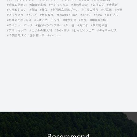
#兵庫観光百選
#山田錦米粉
#へそまち文庫
#道の駅たか
#高橋武男
#唐揚げ
#夕張ビジョン
#宿泊
#移住
#多可町立温水プール
#竹谷山渓谷
#杉原紙
#米菓
#あぐりたか
#とんど
#無印良品
#tamaki niime
#まつり
#pata
#メイプル
#杉原紙の里・多可
#スオミガーデンズ
#地方創生
#生機
#桝田酒造店
#ネイチャーパーク
#箸荷いちご・ブルーベリー園
#百年水
#余暇村公園
#アサギマダラ
#なごみの里大和
#TASHIKA
#わんぱくフェス
#デイサービス
#全国金魚すくい選手権大会
#イベント
Recommend