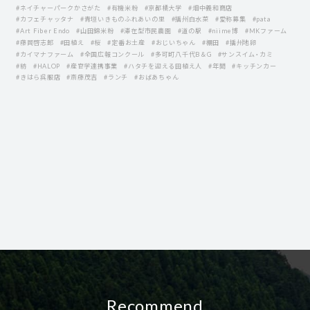
#ネイチャーパークかさがた
#有機米粉
#京都橘大学
#畑中義和商店
#カフェチャッタナ
#青垣いきものふれあいの里
#播州白水菜
#愛称募集
#pata
#Art Fiber Endo
#山田錦米粉
#滞在型市民農園
#道の駅
#niime博
#MKファーム
#藤岡啓志郞
#田植え
#桜
#定番お土産
#おじいちゃん
#棚田
#播州地卵
#カイマナファーム
#全国広報コンクール
#多可町八千代B＆G
#サンスイム・カミ
#紡
#HALOP
#産官学連携事業
#ハタチを迎える田植え人
#年間
#キッチンカー
#きはら呉服店
#斎藤茂吉
#ランチ
#おばあちゃん
Recommend