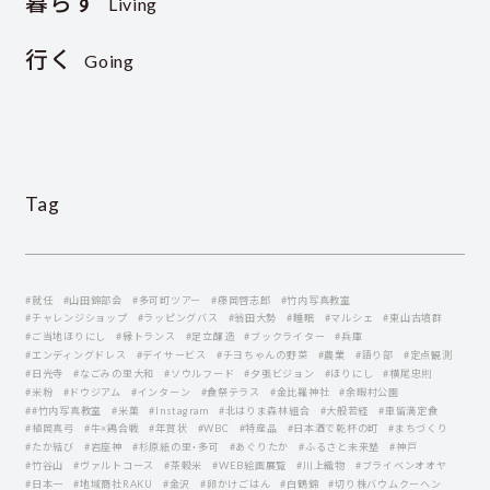
暮らす
Living
行く
Going
Tag
#就任
#山田錦部会
#多可町ツアー
#藤岡啓志郎
#竹内写真教室
#チャレンジショップ
#ラッピングバス
#翁田大勢
#睡眠
#マルシェ
#東山古墳群
#ご当地ほりにし
#縁トランス
#足立醸造
#ブックライター
#兵庫
#エンディングドレス
#デイサービス
#チヨちゃんの野菜
#農業
#語り部
#定点観測
#日光寺
#なごみの里大和
#ソウルフード
#夕張ビジョン
#ほりにし
#横尾忠則
#米粉
#ドウジアム
#インターン
#食祭テラス
#金比羅神社
#余暇村公園
##竹内写真教室
#米菓
#Instagram
#北はりま森林組合
#大般若経
#車留満定食
#植岡真弓
#牛×鶏合戦
#年賀状
#WBC
#特産品
#日本酒で乾杯の町
#まちづくり
#たか結び
#岩座神
#杉原紙の里・多可
#あぐりたか
#ふるさと未来塾
#神戸
#竹谷山
#ヴァルトコース
#茶穀米
#WEB絵画展覧
#川上織物
#ブライベンオオヤ
#日本一
#地域商社RAKU
#金沢
#卵かけごはん
#白鶴錦
#切り株バウムクーヘン