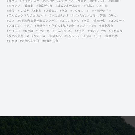
#白水菜
#キッチンカー
#切り株バウムクーヘン
#年賀状
#米粉サブレ
#茶穀米
#まちプラ
#山田錦
#市位製材所
#新松か井の水公園
#特産品
#さくら
#金魚すくい世界一決定戦
#文殊祭り
#陸上
#ソウルフード
#天船巻き寿司
#ラッピングバスプロジェクト
#いただきます
#サンスイム・カミ
#短歌
#丹治
#巨人
#杉原紙年賀状全国コンクール
#おじいちゃん
#米菓
#貴船神社
#コンサート
#スオミガーデンズ
#聖獣たちが見下ろす渓谷の謎
#ジャイアンツ
#川上織物
#やすらぎ
#tamaki niime
#エフエムみっきい
#とんど
#満寿泉
#鴨
#植岡真弓
#なごみの里山都
#多可十景
#無印良品
#食祭テラス
#西脇
#正月
#発祥の地
#しめ縄
#丹治文殊の郷
#藤岡啓志郎