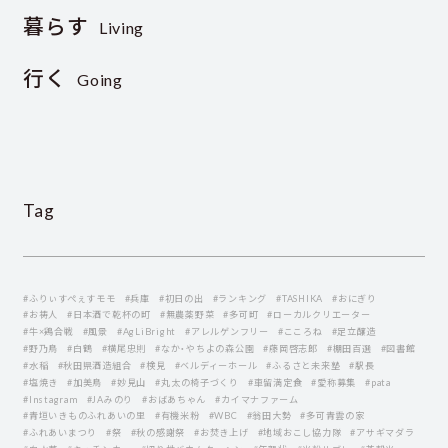
暮らす
Living
行く
Going
Tag
#ふりぃすぺぇすモモ
#兵庫
#初日の出
#ランキング
#TASHIKA
#おにぎり
#お祷人
#日本酒で乾杯の町
#無農薬野菜
#多可町
#ローカルクリエーター
#牛×鶏合戦
#風景
#AgLiBright
#アレルゲンフリー
#こころね
#足立醸造
#野乃鳥
#白鶴
#横尾忠則
#なか・やちよの森公園
#藤岡啓志郞
#棚田百選
#図書館
#水稲
#秋田県酒造組合
#検見
#ベルディーホール
#ふるさと未来塾
#駅長
#塩焼き
#加美鳥
#妙見山
#丸太の椅子づくり
#車留満定食
#愛称募集
#pata
#Instagram
#JAみのり
#おばあちゃん
#カイマナファーム
#青垣いきものふれあいの里
#有機米粉
#WBC
#翁田大勢
#多可青雲の家
#ふれあいまつり
#祭
#秋の感謝祭
#お焚き上げ
#地域おこし協力隊
#アサギマダラ