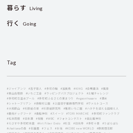
暮らす
Living
行く
Going
Tag
#ジャイアンツ
#吉子彰人
#多可の輪
#加美鳥
#KING
#合鴨農法
#風景
#東山古墳群
#いちご工舎
#ラッピングバスプロジェクト
#土曜チャレンジ
#多可町立温水プール
#多可町ふるさとの夏まつり
#egaon!naaare
#酒米
#シャトーブリアン
#余暇村公園
#上田安子服飾専門学校
#ヴァルトコース
#大和郡山
#杉原紙の里
#杉原紙研究所
#箸荷いちご園
#ハタチを迎える田植え人
#鹿肉ドッグフード
#貴船神社
#スイーツ
#TORI MARCHE
#多可町ファンクラブ
#松本茂樹
#日本酒
#有機
#WBC
#フォトコンテスト
#金比羅神社
#えびすや多可町本店
#Art Fiber Endo
#杉玉
#日光寺
#多可十景
#うばらばら
#chattanaの森
#北播磨
#フェス
#お当
#KOBE new WORLD
#藤岡啓志郞