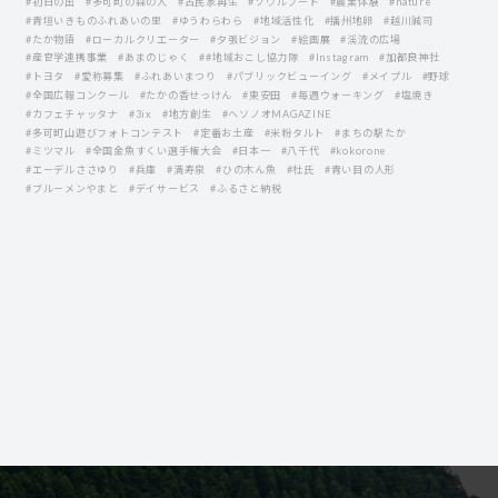
#初日の出
#多可町の森の人
#古民家再生
#ソウルフード
#農業体験
#nature
#青垣いきものふれあいの里
#ゆうわらわら
#地域活性化
#播州地卵
#越川誠司
#たか物語
#ローカルクリエーター
#夕張ビジョン
#絵画展
#渓流の広場
#産官学連携事業
#あまのじゃく
##地域おこし協力隊
#Instagram
#加都良神社
#トヨタ
#愛称募集
#ふれあいまつり
#パブリックビューイング
#メイプル
#野球
#全国広報コンクール
#たかの香せっけん
#東安田
#毎週ウォーキング
#塩焼き
#カフェチャッタナ
#3ix
#地方創生
#ヘソノオMAGAZINE
#多可町山遊びフォトコンテスト
#定番お土産
#米粉タルト
#まちの駅たか
#ミツマル
#全国金魚すくい選手権大会
#日本一
#八千代
#kokorone
#エーデルささゆり
#兵庫
#満寿泉
#ひの木ん魚
#杜氏
#青い目の人形
#ブルーメンやまと
#デイサービス
#ふるさと納税