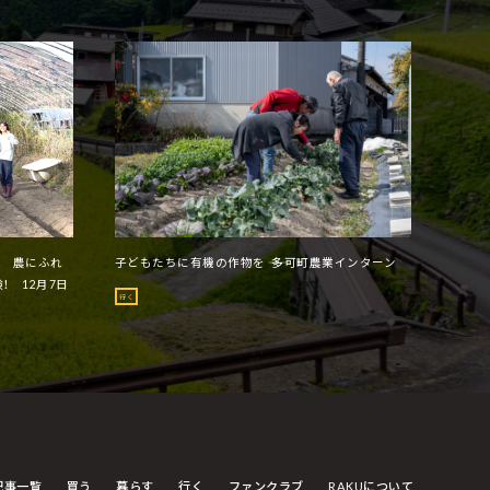
ー 農にふれ
子どもたちに有機の作物を ―― 多可町農業インターン
！ 12月7日
行く
記事一覧
買う
暮らす
行く
ファンクラブ
RAKUについて