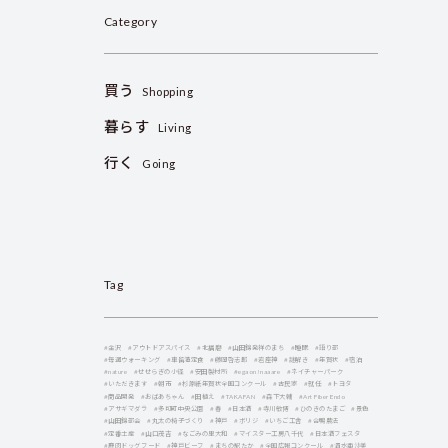
Category
買う
Shopping
暮らす
Living
行く
Going
Tag
#金沢
#アウトドアスパイス
#北播磨
#山田錦発祥のまち
#睡眠
#語り部
#毎週ウォーキング
#車留満定食
#藤岡啓志郞
#岩座神
#謎解き
#年賀状
#宿泊
#nature
#せせらぎの小径
#安田製材所
#egaon!naaare
#ネイチャーパーク
#いただきます
#朝市
#杉原紙年賀状全国コンクール
#古民家
#就任
#トヨタ
#商品開発
#おばあちゃん
#田植え
#TAKAFAN
#森下大輔
#Art Fiber Endo
#アサギマダラ
#多可町中央公園
#春
#日本酒
#寺川敏博
#ひのきのたまご
#景色
#山田錦部会
#丸太の椅子づくり
#神戸
#ボリジ
#いちご工舎
#合鴨農法
#定番土産
#山口茂吉
#なごみの里大和
#マイスター工房八千代
#日本酒フェスタ
#鹿肉ドッグフード
#神戸ビーフ
#まちの駅たか
#全国広報コンクール
#清水亜沙美