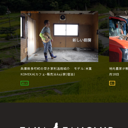
兵庫県多可町の空き家利活用紹介 モデル：米菓
地元農家が教
KOMEKA(カフェ・販売)&kaji家(宿泊)
月18日
暮らす
行く