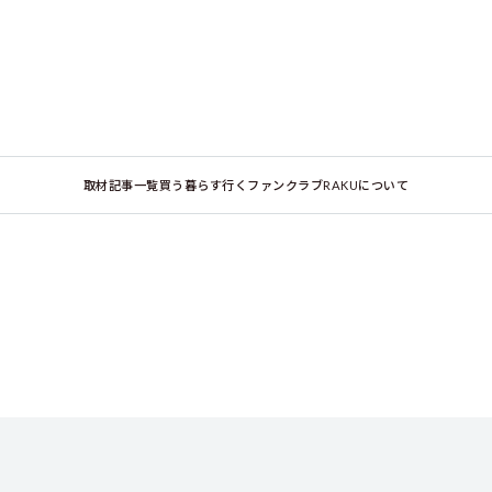
取材記事一覧
買う
暮らす
行く
ファンクラブ
RAKUについて