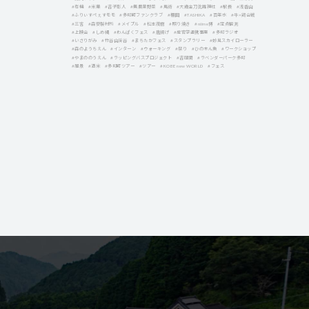
#有機
#米菓
#吉子彰人
#無農薬野菜
#馬術
#大歳金刀比羅神社
#駅長
#浅香山
#ふりぃすぺぇすモモ
#多可町ファンクラブ
#棚田
#TASHIKA
#百年水
#牛×鶏合戦
#三宮
#森安製材所
#メイプル
#松本茂樹
#照り焼き
#niime博
#定点観測
#上映会
#しめ縄
#わんぱくフェス
#唐揚げ
#産官学連携事業
#多可ラジオ
#いさりがみ
#竹谷山渓谷
#まちたかフェス
#スタンプラリー
#妙見スカイローラー
#森のようちえん
#インターン
#ウォーキング
#祭り
#ひの木ん魚
#ワークショップ
#やまののうえん
#ラッピングバスプロジェクト
#吉岡潤
#ラベンダーパーク多可
#風景
#酒米
#多可町ツアー
#ツアー
#KOBE new WORLD
#フェス