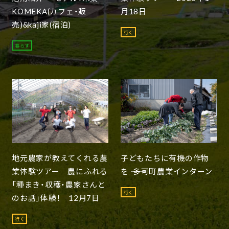
KOMEKA(カフェ・販
月18日
売)&kaji家(宿泊)
行く
暮らす
地元農家が教えてくれる農
子どもたちに有機の作物
業体験ツアー 農にふれる
を ―― 多可町農業インターン
「種まき・収穫・農家さんと
行く
のお話」体験！ 12月7日
行く