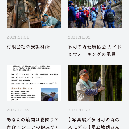
2021.11.01
2021.11.01
有限会社森安製材所
多可の森健康協会 ガイド
＆ウォーキングの風景
2022.08.26
2021.11.22
あなたの筋肉は霜降り？
【 写真展／多可町の森の
赤身？ シニアの健康づく
人モデル 】足立敏朗さん