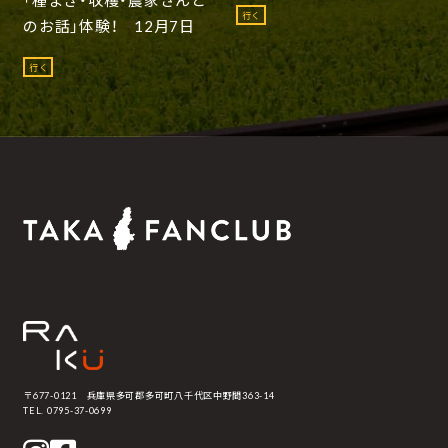
行く
のお話」体験！ 12月7日
行く
〒677-0121 兵庫県多可郡多可町八千代区中野間363-14
TEL. 0795-37-0699