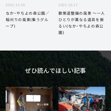
2021.11.30
2021.10.17
なか・やちよの森公園／
散策道整備の風景 ～一人
稲刈りの風景(集うグル
ひとりが異なる道具を振
ープ)
るい(なか・やちよの森公
園)
ぜひ読んでほしい記事