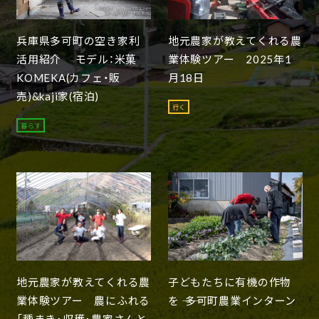
兵庫県多可町の空き家利
地元農家が教えてくれる農
活用紹介 モデル：米菓
業体験ツアー 2025年1
KOMEKA(カフェ・販
月18日
売)&kaji家(宿泊)
行く
暮らす
地元農家が教えてくれる農
子どもたちに有機の作物
業体験ツアー 農にふれる
を ―― 多可町農業インターン
「種まき・収穫・農家さんと