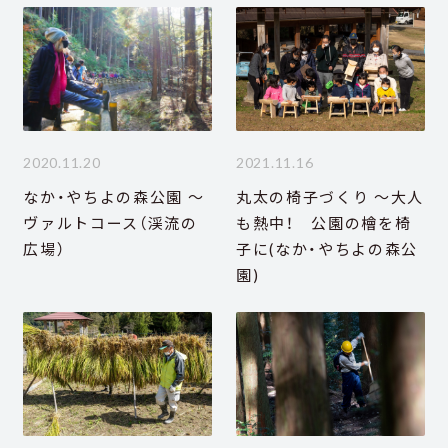
2020.11.20
2021.11.16
なか・やちよの森公園 ～
丸太の椅子づくり ～大人
ヴァルトコース（渓流の
も熱中！ 公園の檜を椅
広場）
子に(なか・やちよの森公
園)