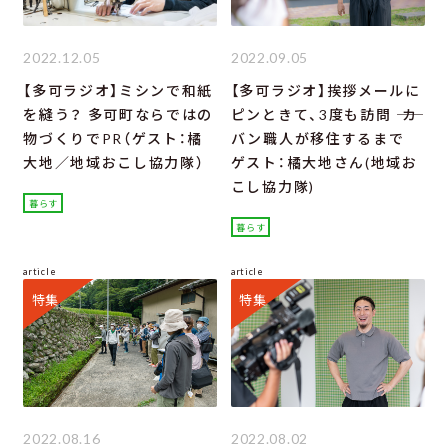
2022.12.05
2022.09.05
【多可ラジオ】ミシンで和紙
【多可ラジオ】挨拶メールに
を縫う？ 多可町ならではの
ピンときて、3度も訪問 ―― カ
物づくりでPR（ゲスト：橘
バン職人が移住するまで
大地／地域おこし協力隊）
ゲスト：橘大地さん(地域お
こし協力隊)
暮らす
暮らす
article
article
特集
特集
2022.08.16
2022.08.02