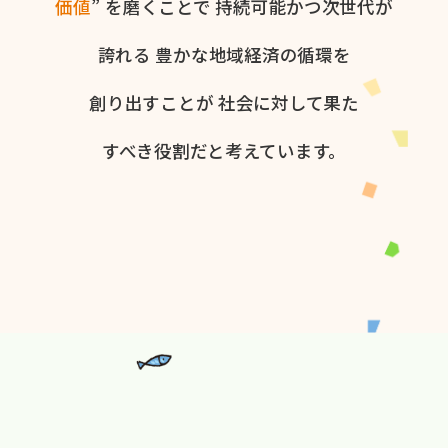
価値
” を​磨く​ことで
持続可能かつ次世代が​
誇れる
豊かな​地域経済の​循環を​
創り出すことが
社会に​対して​果た​
すべき役割だと​考えています。​