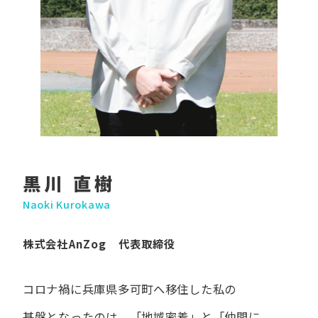
黒川 直樹
Naoki Kurokawa
株式会社AnZog 代表取締役
コロナ禍に​兵庫県多可町へ​移住した​私の​
基盤となったのは、
「地域密着」と​「仲間に​