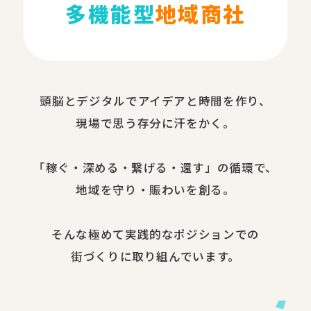
多機能型
地域商社
頭脳と​デジタルで​アイデアと​時間を​作り、​
現場で​思う​存分に​汗を​かく。
​「稼ぐ・​深める​・繋げる・還す」の​循環で、​
地域を​守り・​賑わいを​創る。
​そんな​極めて​実践的な​ポジションでの​
街づくりに​取り組んでいます。​