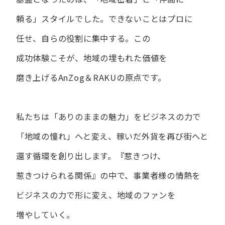
頼る」スタイルでした。
できない​ことは​プロに​
任せ、​自らの​役割に​集中する。
この​
成功体験こそが、​地域の​埋もれた​価値を​
磨き上げる​AnZog＆RAKUの​原点です。
私たちは​「ありの​ままの​魅力」を​ビジネスの​力で​
「地域の​憧れ」へと​変え、
稼いだ外貨を​再び街へと​
還す循環を​創り出します。
『惹きつけ、​
惹きつけられる​関係』の​中で、​事業者様の​情熱を​
ビジネスの​力で​形に​変え、
地域の​ファンを​
増やしていく。