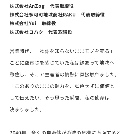
株式会社AnZog 代表取締役
株式会社多可町地域商社RAKU 代表取締役
株式会社Yui 取締役
株式会社ヨハク 代表取締役
営業時代、​「物語を​知らないまま​モノを​売る」
ことに​空虚さを​感じていた​私は
縁あって​地域へ​
移住し、​そこで​生産者の​情熱に​直接触れました。
「この​ありの​ままの​魅力を、​脚色せずに​価値と​
して​伝えたい」
そう​思った​瞬間、​私の​使命は​
決まりました。
2040年、多くの自治体が消滅の危機に直面すると