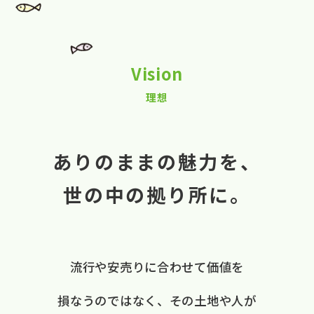
Vision
理想
ありのままの魅力を、
世の中の拠り所に。
流行や​安売りに​合わせて​価値を​
損なうのではなく、
​その​土地や​人が​