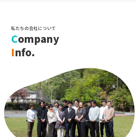
私たちの会社について
C
ompany
I
nfo.