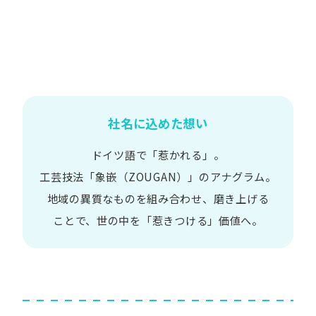
社名に込めた想い
ドイツ語で​「惹かれる」。
工芸技法​「象嵌​（ZOUGAN）」の​アナグラム。
地域の​異質な​ものを​組み合わせ、
磨き上げる​
ことで、
世の​中を​「惹きつける」価値へ。​