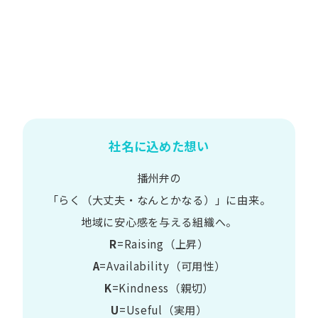
社名に込めた想い
播州弁の
​「らく​（大丈夫・なんとかなる）」に​由来。
地域に​安心感を​与える​組織へ。
R
=Raising（上昇）
A
=Availability​（可用性）
K
=Kindness​（親切）
U
=Useful​（実用）​