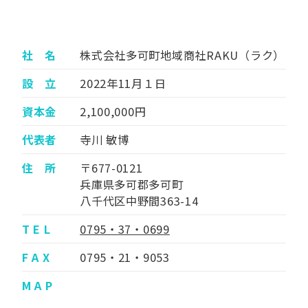
社 名
株式会社多可町地域商社RAKU（ラク）
設 立
2022年11月１日
資本金
2,100,000円
代表者
寺川 敏博
住 所
〒677-0121
兵庫県多可郡多可町
八千代区中野間363-14
T E L
0795・37・0699
F A X
0795・21・9053
M A P