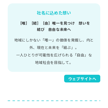
社名に込めた想い
［唯］​［結］​［由］
唯一を​見つけ 想いを​
結び 自由な​未来へ
地域に​しかない​「唯一」の​価値を​発掘し、
内と​
外、​現在と​未来を​「結ぶ」。
一人​ひとりが​可能性を​広げられる
「自由」な​
地域社会を​目指して。​
ウェブサイトへ