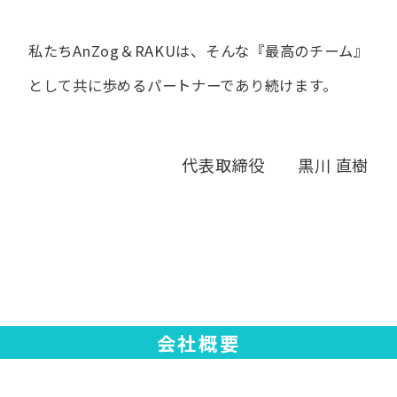
私たちAnZog＆RAKUは、​そんな​『最高の​チーム』
と​して
共に​歩める​パートナーであり続けます。
代表取締役 黒川 直樹
会社概要