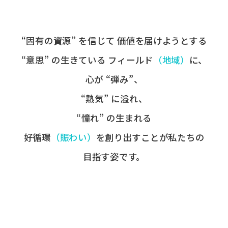
“固有の​資源” を​信じて
価値を​届けようとする​
“意思” の​生きている
フィールド
​（地域）
に、
心が​ “弾み”、
“熱気” に​溢れ、
“憧れ” の​生まれる
好循環
​（賑わい）
を​創り出すことが
​私たちの​
目指す姿です。​