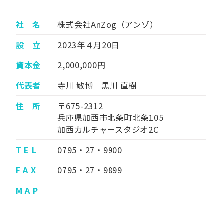
社 名
株式会社AnZog（アンゾ）
設 立
2023年４月20日
資本金
2,000,000円
代表者
寺川 敏博 黒川 直樹
住 所
〒675-2312
兵庫県加西市北条町北条105
加西カルチャースタジオ2C
T E L
0795・27・9900
F A X
0795・27・9899
M A P