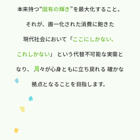
本来持つ“
固有の​輝き
”を​最大化する​こと。
それが、​画一化された​消費に​飽きた​
現代社会に​おいて
​「
ここに​しかない、​
これしかない
」
と​いう​代替不可能な​実需と​
なり、
人々が​心身ともに​立ち戻れる
確かな​
拠点と​なる​ことを​目指します。​