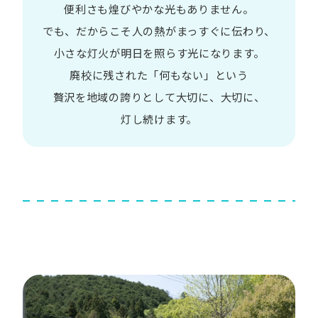
便利さも
煌びやかな​光も​ありません。​
でも、​だから​こそ
人の​熱が​まっすぐに​伝わり、
小さな​灯火が​明日を​照らす光に​なります。
廃校に​残された​「何も​ない」と​いう​
贅沢を
地域の​誇りと​して
大切に、​大切に、​
灯し続けます。​