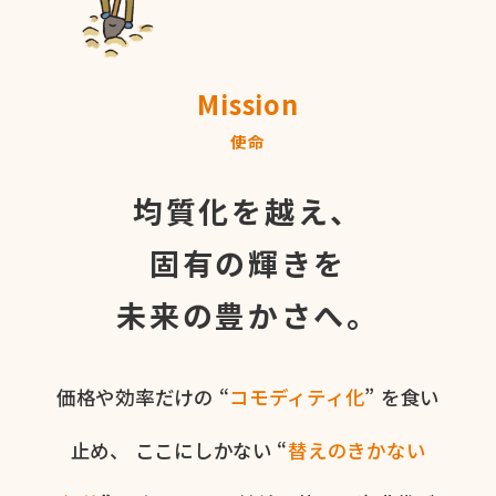
Mission
使命
均質化を越え、
固有の輝きを
未来の豊かさへ。
価格や​効率だけの​ “
コモディティ化
” を​食い​
止め、
ここに​しかない​ “
替えの​きかない​