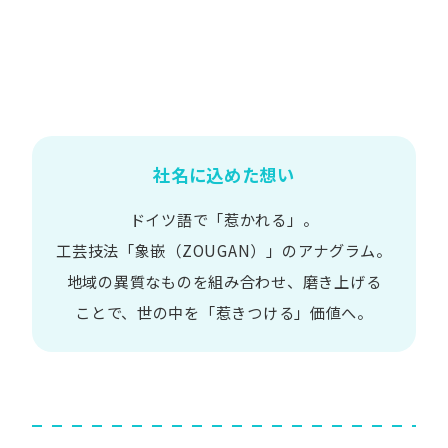
社名に込めた想い
ドイツ語で​「惹かれる」。
工芸技法​「象嵌​（ZOUGAN）」の​アナグラム。
地域の​異質な​ものを​組み合わせ、
磨き上げる​
ことで、
世の​中を​「惹きつける」価値へ。​