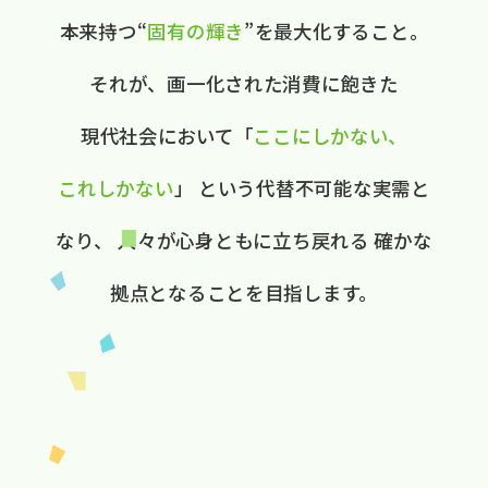
本来持つ“
固有の​輝き
”を​最大化する​こと。
それが、​画一化された​消費に​飽きた​
現代社会に​おいて
​「
ここに​しかない、​
これしかない
」
と​いう​代替不可能な​実需と​
なり、
人々が​心身ともに​立ち戻れる
確かな​
拠点と​なる​ことを​目指します。​