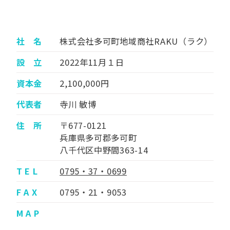
社 名
株式会社多可町地域商社RAKU（ラク）
設 立
2022年11月１日
資本金
2,100,000円
代表者
寺川 敏博
住 所
〒677-0121
兵庫県多可郡多可町
八千代区中野間363-14
T E L
0795・37・0699
F A X
0795・21・9053
M A P