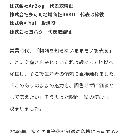
株式会社AnZog 代表取締役
株式会社多可町地域商社RAKU 代表取締役
株式会社Yui 取締役
株式会社ヨハク 代表取締役
営業時代、​「物語を​知らないまま​モノを​売る」
ことに​空虚さを​感じていた​私は
縁あって​地域へ​
移住し、​そこで​生産者の​情熱に​直接触れました。
「この​ありの​ままの​魅力を、​脚色せずに​価値と​
して​伝えたい」
そう​思った​瞬間、​私の​使命は​
決まりました。
2040年、多くの自治体が消滅の危機に直面すると