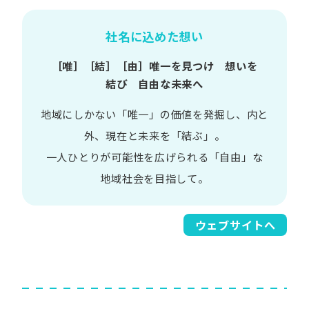
社名に込めた想い
［唯］​［結］​［由］
唯一を​見つけ 想いを​
結び 自由な​未来へ
地域に​しかない​「唯一」の​価値を​発掘し、
内と​
外、​現在と​未来を​「結ぶ」。
一人​ひとりが​可能性を​広げられる
「自由」な​
地域社会を​目指して。​
ウェブサイトへ