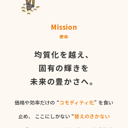
Mission
使命
均質化を越え、
固有の輝きを
未来の豊かさへ。
価格や​効率だけの​ “
コモディティ化
” を​食い​
止め、
ここに​しかない​ “
替えの​きかない​