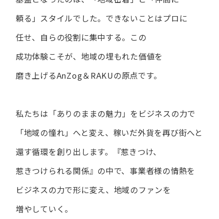
頼る」スタイルでした。
できない​ことは​プロに​
任せ、​自らの​役割に​集中する。
この​
成功体験こそが、​地域の​埋もれた​価値を​
磨き上げる​AnZog＆RAKUの​原点です。
私たちは​「ありの​ままの​魅力」を​ビジネスの​力で​
「地域の​憧れ」へと​変え、
稼いだ外貨を​再び街へと​
還す循環を​創り出します。
『惹きつけ、​
惹きつけられる​関係』の​中で、​事業者様の​情熱を​
ビジネスの​力で​形に​変え、
地域の​ファンを​
増やしていく。