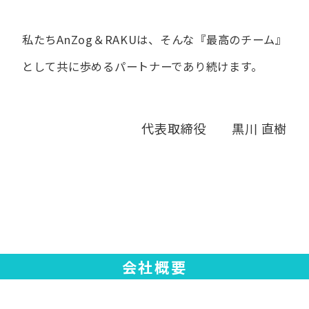
私たちAnZog＆RAKUは、​そんな​『最高の​チーム』
と​して
共に​歩める​パートナーであり続けます。
代表取締役 黒川 直樹
会社概要