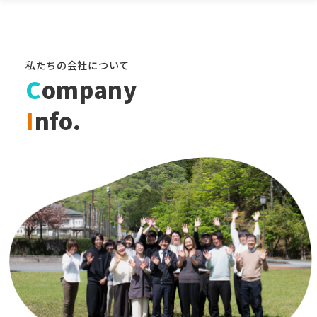
私たちの会社について
C
ompany
I
nfo.