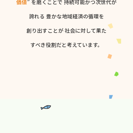
価値
” を​磨く​ことで
持続可能かつ次世代が​
誇れる
豊かな​地域経済の​循環を​
創り出すことが
社会に​対して​果た​
すべき役割だと​考えています。​