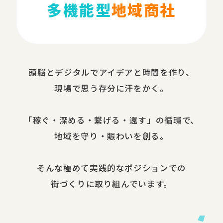
多機能型
地域商社
頭脳と​デジタルで​アイデアと​時間を​作り、​
現場で​思う​存分に​汗を​かく。
​「稼ぐ・​深める​・繋げる・還す」の​循環で、​
地域を​守り・​賑わいを​創る。
​そんな​極めて​実践的な​ポジションでの​
街づくりに​取り組んでいます。​