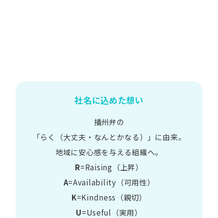
社名に込めた想い
播州弁の
​「らく​（大丈夫・なんとかなる）」に​由来。
地域に​安心感を​与える​組織へ。
R
=Raising（上昇）
A
=Availability​（可用性）
K
=Kindness​（親切）
U
=Useful​（実用）​