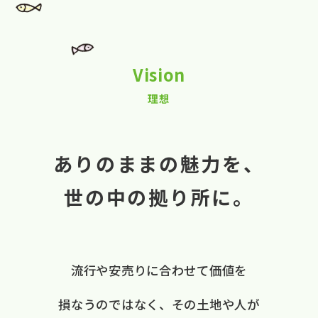
Vision
理想
ありのままの魅力を、
世の中の拠り所に。
流行や​安売りに​合わせて​価値を​
損なうのではなく、
​その​土地や​人が​