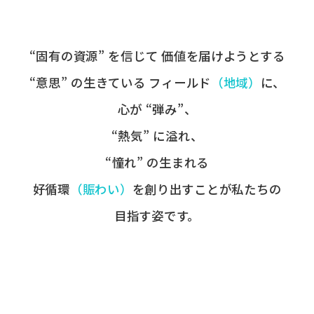
“固有の​資源” を​信じて
価値を​届けようとする​
“意思” の​生きている
フィールド
​（地域）
に、
心が​ “弾み”、
“熱気” に​溢れ、
“憧れ” の​生まれる
好循環
​（賑わい）
を​創り出すことが
​私たちの​
目指す姿です。​