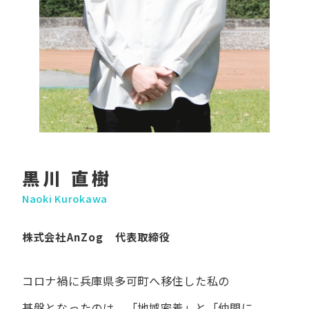
黒川 直樹
Naoki Kurokawa
株式会社AnZog 代表取締役
コロナ禍に​兵庫県多可町へ​移住した​私の​
基盤となったのは、
「地域密着」と​「仲間に​