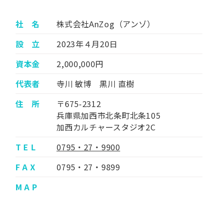
社 名
株式会社AnZog（アンゾ）
設 立
2023年４月20日
資本金
2,000,000円
代表者
寺川 敏博 黒川 直樹
住 所
〒675-2312
兵庫県加西市北条町北条105
加西カルチャースタジオ2C
T E L
0795・27・9900
F A X
0795・27・9899
M A P