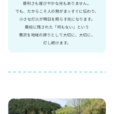
便利さも
煌びやかな​光も​ありません。​
でも、​だから​こそ
人の​熱が​まっすぐに​伝わり、
小さな​灯火が​明日を​照らす光に​なります。
廃校に​残された​「何も​ない」と​いう​
贅沢を
地域の​誇りと​して
大切に、​大切に、​
灯し続けます。​