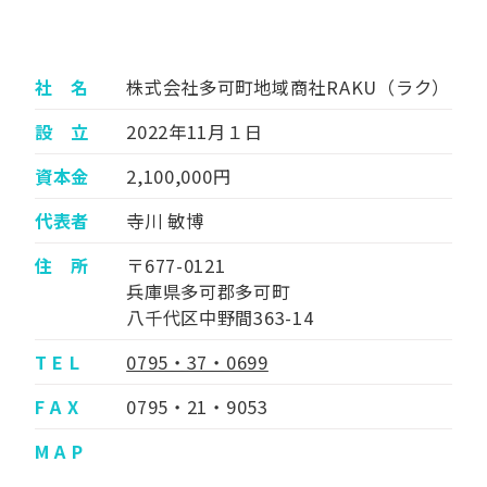
社 名
株式会社多可町地域商社RAKU（ラク）
設 立
2022年11月１日
資本金
2,100,000円
代表者
寺川 敏博
住 所
〒677-0121
兵庫県多可郡多可町
八千代区中野間363-14
T E L
0795・37・0699
F A X
0795・21・9053
M A P