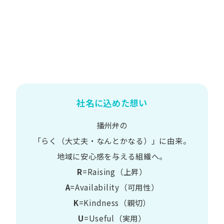
社名に込めた想い
播州弁の
​「らく​（大丈夫・なんとかなる）」に​由来。
地域に​安心感を​与える​組織へ。
R
=Raising（上昇）
A
=Availability​（可用性）
K
=Kindness​（親切）
U
=Useful​（実用）​