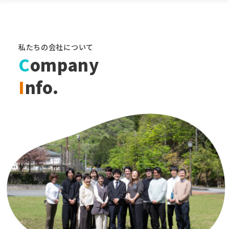
私たちの会社について
C
ompany
I
nfo.