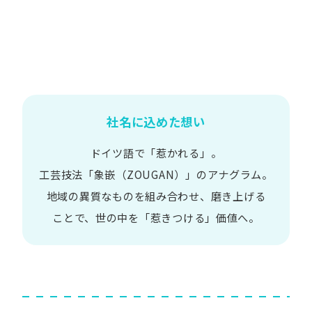
社名に込めた想い
ドイツ語で​「惹かれる」。
工芸技法​「象嵌​（ZOUGAN）」の​アナグラム。
地域の​異質な​ものを​組み合わせ、
磨き上げる​
ことで、
世の​中を​「惹きつける」価値へ。​