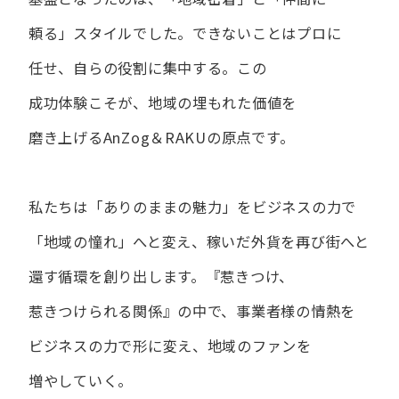
頼る」スタイルでした。
できない​ことは​プロに​
任せ、​自らの​役割に​集中する。
この​
成功体験こそが、​地域の​埋もれた​価値を​
磨き上げる​AnZog＆RAKUの​原点です。
私たちは​「ありの​ままの​魅力」を​ビジネスの​力で​
「地域の​憧れ」へと​変え、
稼いだ外貨を​再び街へと​
還す循環を​創り出します。
『惹きつけ、​
惹きつけられる​関係』の​中で、​事業者様の​情熱を​
ビジネスの​力で​形に​変え、
地域の​ファンを​
増やしていく。