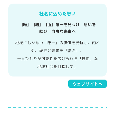
社名に込めた想い
［唯］​［結］​［由］
唯一を​見つけ 想いを​
結び 自由な​未来へ
地域に​しかない​「唯一」の​価値を​発掘し、
内と​
外、​現在と​未来を​「結ぶ」。
一人​ひとりが​可能性を​広げられる
「自由」な​
地域社会を​目指して。​
ウェブサイトへ