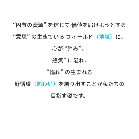
“固有の​資源” を​信じて
価値を​届けようとする​
“意思” の​生きている
フィールド
​（地域）
に、
心が​ “弾み”、
“熱気” に​溢れ、
“憧れ” の​生まれる
好循環
​（賑わい）
を​創り出すことが
​私たちの​
目指す姿です。​