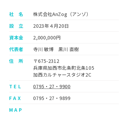
社 名
株式会社AnZog（アンゾ）
設 立
2023年４月20日
資本金
2,000,000円
代表者
寺川 敏博 黒川 直樹
住 所
〒675-2312
兵庫県加西市北条町北条105
加西カルチャースタジオ2C
T E L
0795・27・9900
F A X
0795・27・9899
M A P