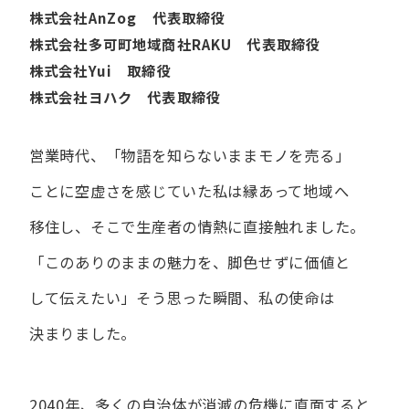
株式会社AnZog 代表取締役
株式会社多可町地域商社RAKU 代表取締役
株式会社Yui 取締役
株式会社ヨハク 代表取締役
営業時代、​「物語を​知らないまま​モノを​売る」
ことに​空虚さを​感じていた​私は
縁あって​地域へ​
移住し、​そこで​生産者の​情熱に​直接触れました。
「この​ありの​ままの​魅力を、​脚色せずに​価値と​
して​伝えたい」
そう​思った​瞬間、​私の​使命は​
決まりました。
2040年、多くの自治体が消滅の危機に直面すると