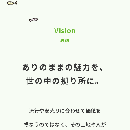
Vision
理想
ありのままの魅力を、
世の中の拠り所に。
流行や​安売りに​合わせて​価値を​
損なうのではなく、
​その​土地や​人が​