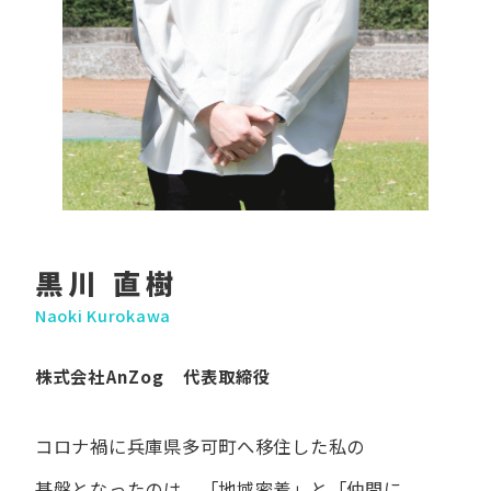
黒川 直樹
Naoki Kurokawa
株式会社AnZog 代表取締役
コロナ禍に​兵庫県多可町へ​移住した​私の​
基盤となったのは、
「地域密着」と​「仲間に​