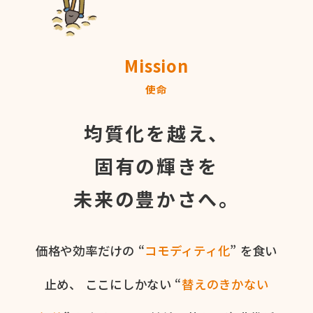
Mission
使命
均質化を越え、
固有の輝きを
未来の豊かさへ。
価格や​効率だけの​ “
コモディティ化
” を​食い​
止め、
ここに​しかない​ “
替えの​きかない​