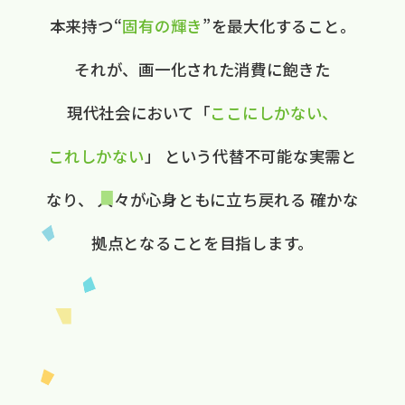
本来持つ“
固有の​輝き
”を​最大化する​こと。
それが、​画一化された​消費に​飽きた​
現代社会に​おいて
​「
ここに​しかない、​
これしかない
」
と​いう​代替不可能な​実需と​
なり、
人々が​心身ともに​立ち戻れる
確かな​
拠点と​なる​ことを​目指します。​