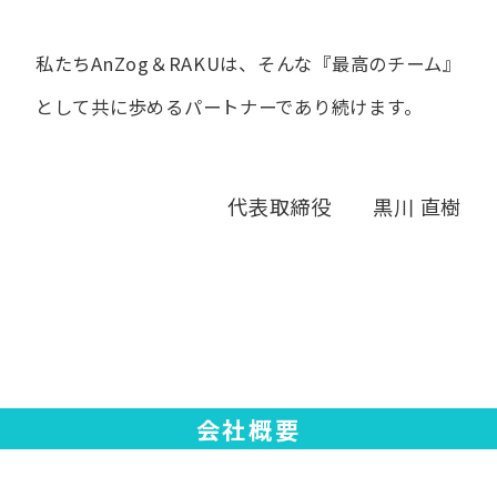
私たちAnZog＆RAKUは、​そんな​『最高の​チーム』
と​して
共に​歩める​パートナーであり続けます。
代表取締役 黒川 直樹
会社概要