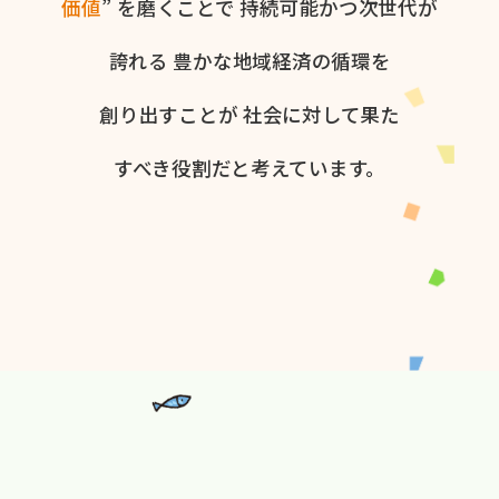
価値
” を​磨く​ことで
持続可能かつ次世代が​
誇れる
豊かな​地域経済の​循環を​
創り出すことが
社会に​対して​果た​
すべき役割だと​考えています。​