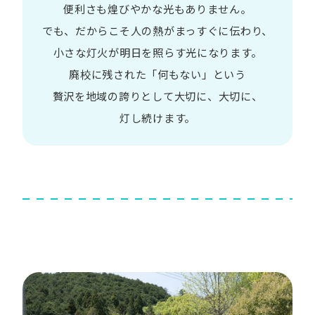
便利さも
煌びやかな​光も​ありません。​
でも、​だから​こそ
人の​熱が​まっすぐに​伝わり、
小さな​灯火が​明日を​照らす光に​なります。
廃校に​残された​「何も​ない」と​いう​
贅沢を
地域の​誇りと​して
大切に、​大切に、​
灯し続けます。​