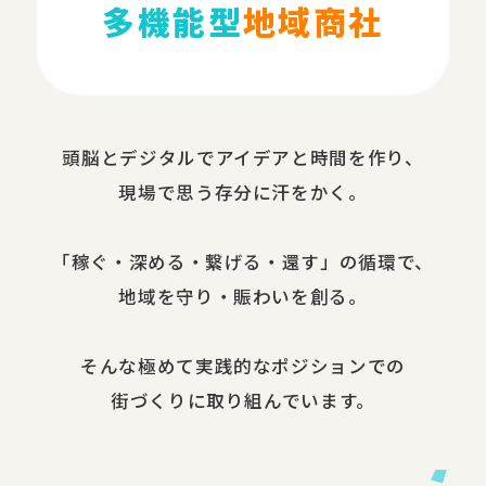
多機能型
地域商社
頭脳と​デジタルで​アイデアと​時間を​作り、​
現場で​思う​存分に​汗を​かく。
​「稼ぐ・​深める​・繋げる・還す」の​循環で、​
地域を​守り・​賑わいを​創る。
​そんな​極めて​実践的な​ポジションでの​
街づくりに​取り組んでいます。​