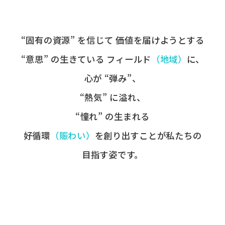
“固有の​資源” を​信じて
価値を​届けようとする​
“意思” の​生きている
フィールド
​（地域）
に、
心が​ “弾み”、
“熱気” に​溢れ、
“憧れ” の​生まれる
好循環
​（賑わい）
を​創り出すことが
​私たちの​
目指す姿です。​