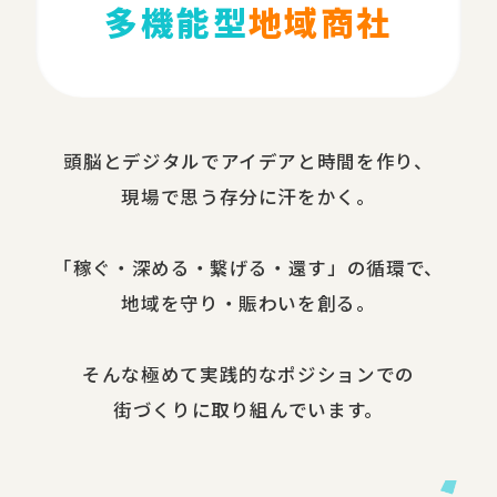
多機能型
地域商社
頭脳と​デジタルで​アイデアと​時間を​作り、​
現場で​思う​存分に​汗を​かく。
​「稼ぐ・​深める​・繋げる・還す」の​循環で、​
地域を​守り・​賑わいを​創る。
​そんな​極めて​実践的な​ポジションでの​
街づくりに​取り組んでいます。​