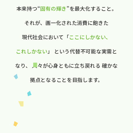
本来持つ“
固有の​輝き
”を​最大化する​こと。
それが、​画一化された​消費に​飽きた​
現代社会に​おいて
​「
ここに​しかない、​
これしかない
」
と​いう​代替不可能な​実需と​
なり、
人々が​心身ともに​立ち戻れる
確かな​
拠点と​なる​ことを​目指します。​