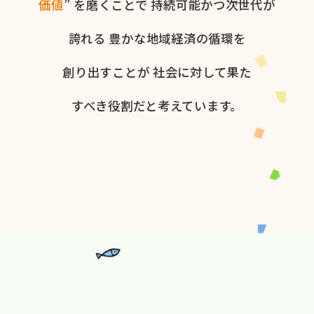
価値
” を​磨く​ことで
持続可能かつ次世代が​
誇れる
豊かな​地域経済の​循環を​
創り出すことが
社会に​対して​果た​
すべき役割だと​考えています。​