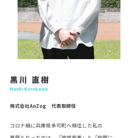
黒川 直樹
Naoki Kurokawa
株式会社AnZog 代表取締役
コロナ禍に​兵庫県多可町へ​移住した​私の​
基盤となったのは、
「地域密着」と​「仲間に​