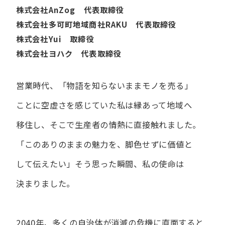
株式会社AnZog 代表取締役
株式会社多可町地域商社RAKU 代表取締役
株式会社Yui 取締役
株式会社ヨハク 代表取締役
営業時代、​「物語を​知らないまま​モノを​売る」
ことに​空虚さを​感じていた​私は
縁あって​地域へ​
移住し、​そこで​生産者の​情熱に​直接触れました。
「この​ありの​ままの​魅力を、​脚色せずに​価値と​
して​伝えたい」
そう​思った​瞬間、​私の​使命は​
決まりました。
2040年、多くの自治体が消滅の危機に直面すると