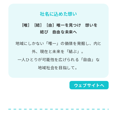
社名に込めた想い
［唯］​［結］​［由］
唯一を​見つけ 想いを​
結び 自由な​未来へ
地域に​しかない​「唯一」の​価値を​発掘し、
内と​
外、​現在と​未来を​「結ぶ」。
一人​ひとりが​可能性を​広げられる
「自由」な​
地域社会を​目指して。​
ウェブサイトへ