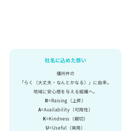
社名に込めた想い
播州弁の
​「らく​（大丈夫・なんとかなる）」に​由来。
地域に​安心感を​与える​組織へ。
R
=Raising（上昇）
A
=Availability​（可用性）
K
=Kindness​（親切）
U
=Useful​（実用）​