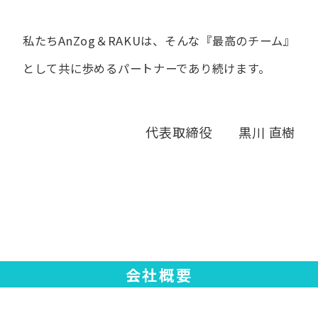
私たちAnZog＆RAKUは、​そんな​『最高の​チーム』
と​して
共に​歩める​パートナーであり続けます。
代表取締役 黒川 直樹
会社概要