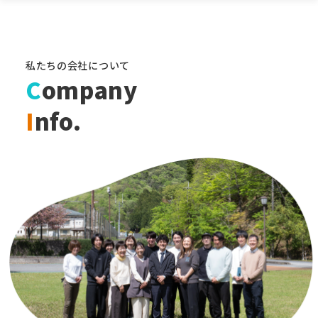
私たちの会社について
C
ompany
I
nfo.