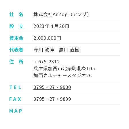
社 名
株式会社AnZog（アンゾ）
設 立
2023年４月20日
資本金
2,000,000円
代表者
寺川 敏博 黒川 直樹
住 所
〒675-2312
兵庫県加西市北条町北条105
加西カルチャースタジオ2C
T E L
0795・27・9900
F A X
0795・27・9899
M A P