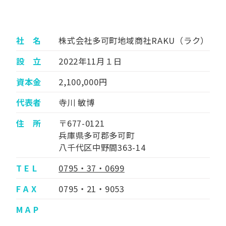
社 名
株式会社多可町地域商社RAKU（ラク）
設 立
2022年11月１日
資本金
2,100,000円
代表者
寺川 敏博
住 所
〒677-0121
兵庫県多可郡多可町
八千代区中野間363-14
T E L
0795・37・0699
F A X
0795・21・9053
M A P