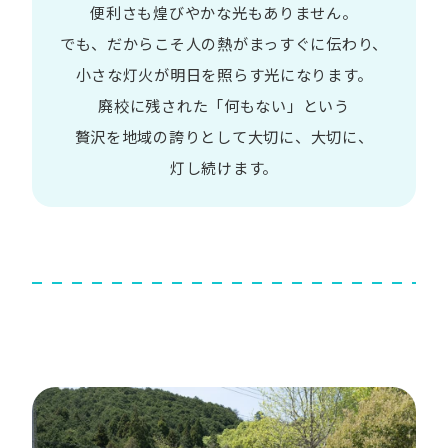
便利さも
煌びやかな​光も​ありません。​
でも、​だから​こそ
人の​熱が​まっすぐに​伝わり、
小さな​灯火が​明日を​照らす光に​なります。
廃校に​残された​「何も​ない」と​いう​
贅沢を
地域の​誇りと​して
大切に、​大切に、​
灯し続けます。​