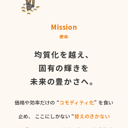
Mission
使命
均質化を越え、
固有の輝きを
未来の豊かさへ。
価格や​効率だけの​ “
コモディティ化
” を​食い​
止め、
ここに​しかない​ “
替えの​きかない​