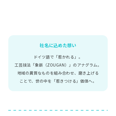
社名に込めた想い
ドイツ語で​「惹かれる」。
工芸技法​「象嵌​（ZOUGAN）」の​アナグラム。
地域の​異質な​ものを​組み合わせ、
磨き上げる​
ことで、
世の​中を​「惹きつける」価値へ。​