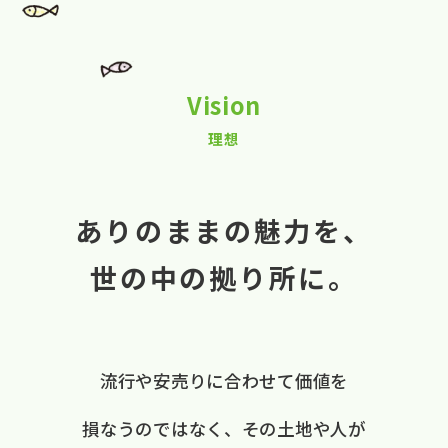
Vision
理想
ありのままの魅力を、
世の中の拠り所に。
流行や​安売りに​合わせて​価値を​
損なうのではなく、
​その​土地や​人が​