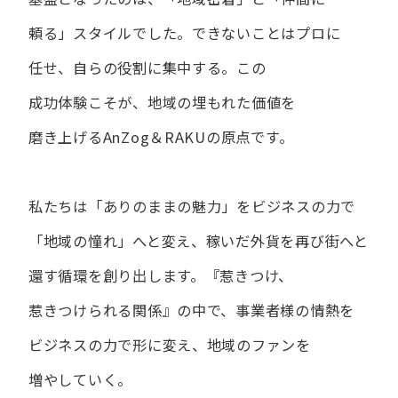
頼る」スタイルでした。
できない​ことは​プロに​
任せ、​自らの​役割に​集中する。
この​
成功体験こそが、​地域の​埋もれた​価値を​
磨き上げる​AnZog＆RAKUの​原点です。
私たちは​「ありの​ままの​魅力」を​ビジネスの​力で​
「地域の​憧れ」へと​変え、
稼いだ外貨を​再び街へと​
還す循環を​創り出します。
『惹きつけ、​
惹きつけられる​関係』の​中で、​事業者様の​情熱を​
ビジネスの​力で​形に​変え、
地域の​ファンを​
増やしていく。