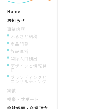
Home
お知らせ
事業内容
ふるさと納税
商品開発
施設運営
関係人口創出
デザインと情報発
信
ブランディングと
コンサルティング
実績
視察・サポート
会社概要・企業理念