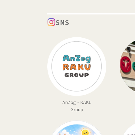
SNS
AnZog・RAKU
Group