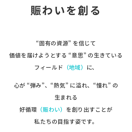
賑わいを創る
“固有の​資源” を​信じて
価値を​届けようとする​ “意思” の​生きている
フィールド
​（地域）
に、​
心が​ “弾み”、​“熱気” に​溢れ、​“憧れ” の​
生まれる
好循環
​（賑わい）
を​創り出すことが
​私たちの​目指す姿です。​