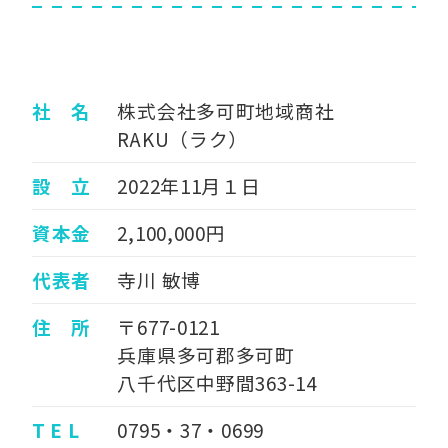
社 名
株式会社多可町地域商社
RAKU（ラク）
設 立
2022年11月１日
資本金
2,100,000円
代表者
寺川 敏博
住 所
〒677-0121
兵庫県多可郡多可町
八千代区中野間363-14
T E L
0795・37・0699