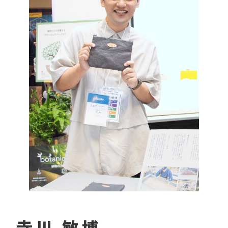
寺川 敏博