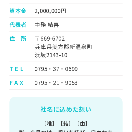
資本金
2,000,000円
代表者
中務 結喜
住 所
〒669-6702
兵庫県美方郡新温泉町
浜坂2143-10
T E L
0795・37・0699
F A X
0795・21・9053
社名に込めた想い
［唯］［結］［由］