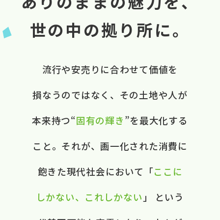
ありのままの魅力を、
世の中の拠り所に。
流行や​安売りに​合わせて​価値を​
損なうのではなく、​ ​その​土地や​人が​
本来​持つ“
固有の​輝き
”を​最大化する​
こと。​ それが、​画一化された​消費に​
飽きた​現代社会に​おいて​ ​「
ここに​
しかない、​これしかない
」 と​いう​