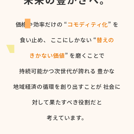
価格や​効率だけの​ “
コモディティ化
” を​
食い​止め、
ここに​しかない​ “
替えの​
きかない​価値
” を​磨く​ことで
持続可能かつ次世代が​誇れる
豊かな​
地域経済の​循環を​創り出すことが
社会に​
対して​果た​すべき役割だと​
考えています。​