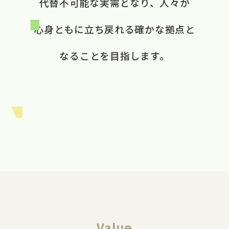
代替不可能な​実需と​なり、​ 人々が​
心身ともに​立ち戻れる​ 確かな​拠点と​
なる​ことを​目指します。​
Value