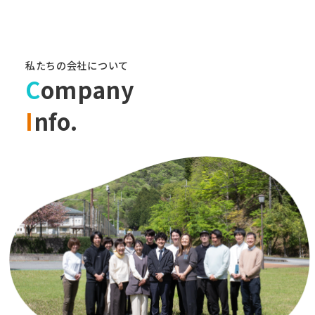
私たちの会社について
C
ompany
I
nfo.