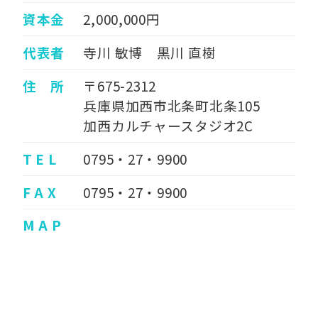
資本金
2,000,000円
代表者
寺川 敏博 黒川 直樹
住 所
〒675-2312
兵庫県加西市北条町北条105
加西カルチャースタジオ2C
T E L
0795・27・9900
F A X
0795・27・9900
M A P