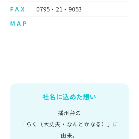
F A X
0795・21・9053
M A P
社名に込めた想い
播州弁の
「らく（大丈夫・なんとかなる）」に
由来。