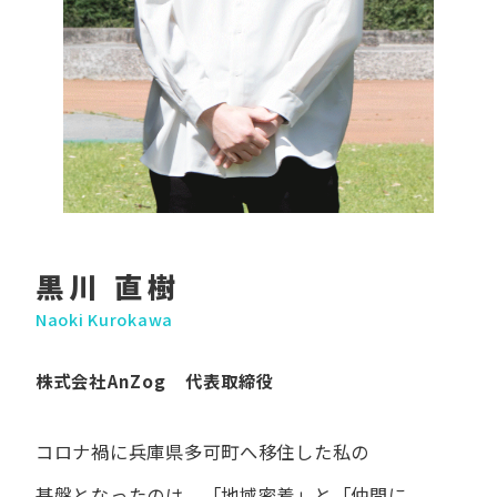
黒川 直樹
Naoki Kurokawa
株式会社AnZog 代表取締役
コロナ禍に​兵庫県多可町へ​移住した​私の​
基盤となったのは、
「地域密着」と​「仲間に​