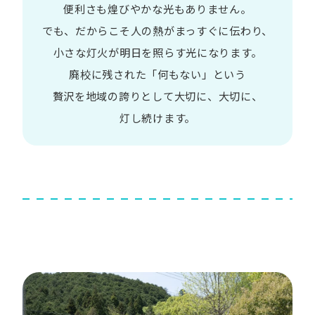
便利さも
煌びやかな​光も​ありません。​
でも、​だから​こそ
人の​熱が​まっすぐに​伝わり、
小さな​灯火が​明日を​照らす光に​なります。
廃校に​残された​「何も​ない」と​いう​
贅沢を
地域の​誇りと​して
大切に、​大切に、​
灯し続けます。​