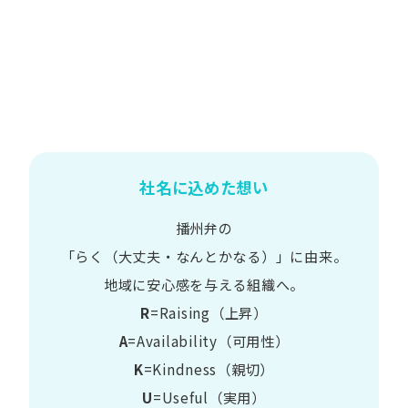
社名に込めた想い
播州弁の
​「らく​（大丈夫・なんとかなる）」に​由来。
地域に​安心感を​与える​組織へ。
R
=Raising（上昇）
A
=Availability​（可用性）
K
=Kindness​（親切）
U
=Useful​（実用）​