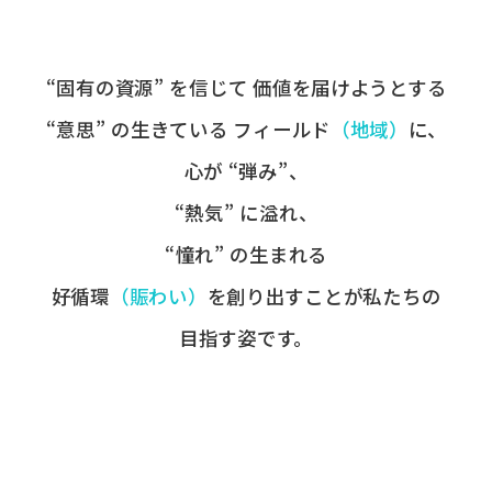
“固有の​資源” を​信じて
価値を​届けようとする​
“意思” の​生きている
フィールド
​（地域）
に、
心が​ “弾み”、
“熱気” に​溢れ、
“憧れ” の​生まれる
好循環
​（賑わい）
を​創り出すことが
​私たちの​
目指す姿です。​