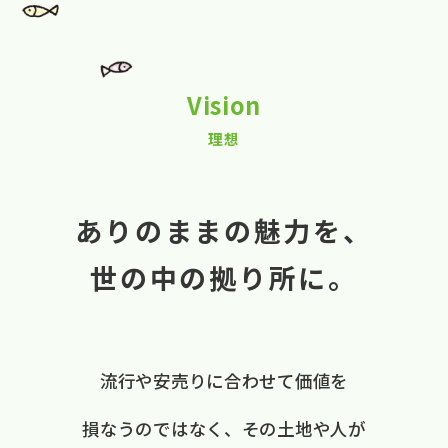
Vision
理想
ありのままの魅力を、
世の中の拠り所に。
流行や​安売りに​合わせて​価値を​
損なうのではなく、
​その​土地や​人が​