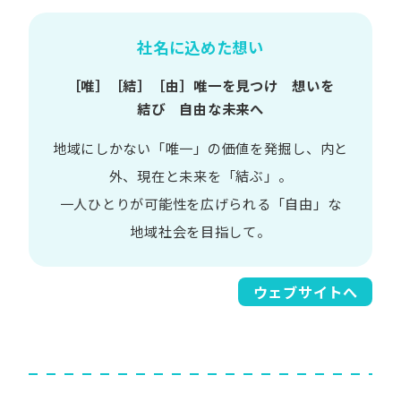
社名に込めた想い
［唯］​［結］​［由］
唯一を​見つけ 想いを​
結び 自由な​未来へ
地域に​しかない​「唯一」の​価値を​発掘し、
内と​
外、​現在と​未来を​「結ぶ」。
一人​ひとりが​可能性を​広げられる
「自由」な​
地域社会を​目指して。​
ウェブサイトへ