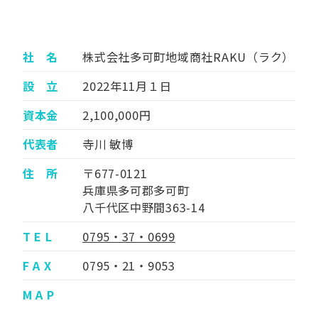
社 名
株式会社多可町地域商社RAKU（ラク）
設 立
2022年11月１日
資本金
2,100,000円
代表者
寺川 敏博
住 所
〒677-0121
兵庫県多可郡多可町
八千代区中野間363-14
T E L
0795・37・0699
F A X
0795・21・9053
M A P