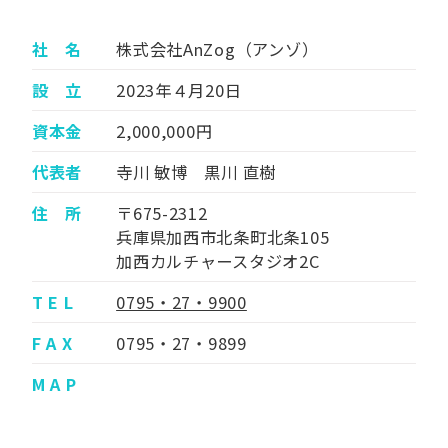
社 名
株式会社AnZog（アンゾ）
設 立
2023年４月20日
資本金
2,000,000円
代表者
寺川 敏博 黒川 直樹
住 所
〒675-2312
兵庫県加西市北条町北条105
加西カルチャースタジオ2C
T E L
0795・27・9900
F A X
0795・27・9899
M A P