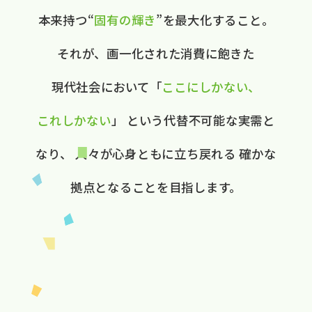
本来持つ“
固有の​輝き
”を​最大化する​こと。
それが、​画一化された​消費に​飽きた​
現代社会に​おいて
​「
ここに​しかない、​
これしかない
」
と​いう​代替不可能な​実需と​
なり、
人々が​心身ともに​立ち戻れる
確かな​
拠点と​なる​ことを​目指します。​