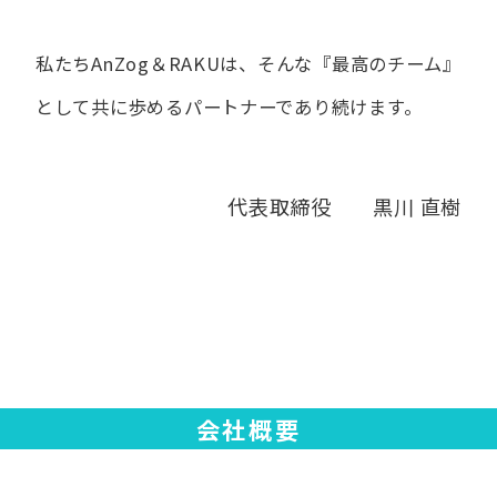
私たちAnZog＆RAKUは、​そんな​『最高の​チーム』
と​して
共に​歩める​パートナーであり続けます。
代表取締役 黒川 直樹
会社概要