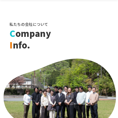
私たちの会社について
C
ompany
I
nfo.