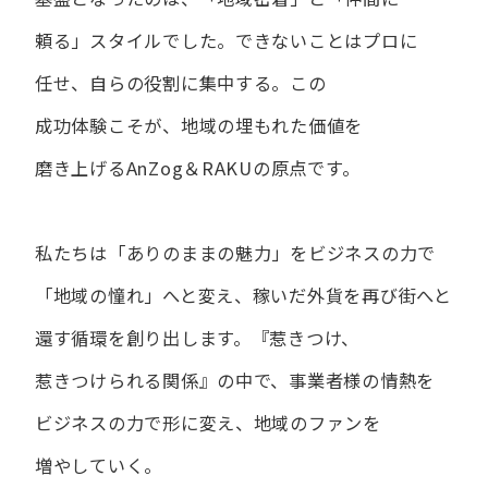
頼る」スタイルでした。
できない​ことは​プロに​
任せ、​自らの​役割に​集中する。
この​
成功体験こそが、​地域の​埋もれた​価値を​
磨き上げる​AnZog＆RAKUの​原点です。
私たちは​「ありの​ままの​魅力」を​ビジネスの​力で​
「地域の​憧れ」へと​変え、
稼いだ外貨を​再び街へと​
還す循環を​創り出します。
『惹きつけ、​
惹きつけられる​関係』の​中で、​事業者様の​情熱を​
ビジネスの​力で​形に​変え、
地域の​ファンを​
増やしていく。