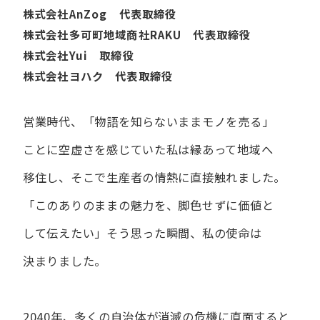
株式会社AnZog 代表取締役
株式会社多可町地域商社RAKU 代表取締役
株式会社Yui 取締役
株式会社ヨハク 代表取締役
営業時代、​「物語を​知らないまま​モノを​売る」
ことに​空虚さを​感じていた​私は
縁あって​地域へ​
移住し、​そこで​生産者の​情熱に​直接触れました。
「この​ありの​ままの​魅力を、​脚色せずに​価値と​
して​伝えたい」
そう​思った​瞬間、​私の​使命は​
決まりました。
2040年、多くの自治体が消滅の危機に直面すると