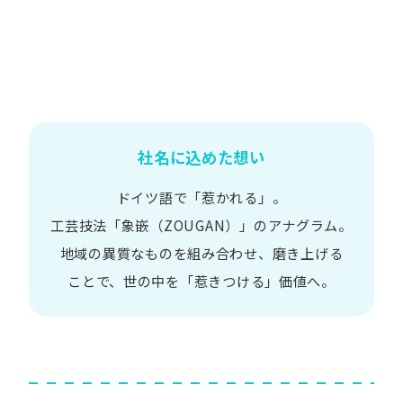
社名に込めた想い
ドイツ語で​「惹かれる」。
工芸技法​「象嵌​（ZOUGAN）」の​アナグラム。
地域の​異質な​ものを​組み合わせ、
磨き上げる​
ことで、
世の​中を​「惹きつける」価値へ。​