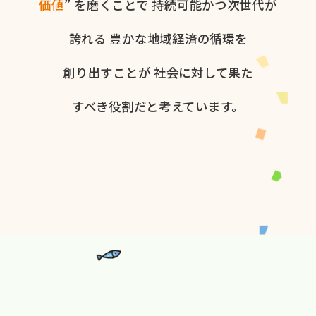
価値
” を​磨く​ことで
持続可能かつ次世代が​
誇れる
豊かな​地域経済の​循環を​
創り出すことが
社会に​対して​果た​
すべき役割だと​考えています。​