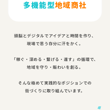
多機能型
地域商社
頭脳と​デジタルで​アイデアと​時間を​作り、​
現場で​思う​存分に​汗を​かく。
​「稼ぐ・​深める​・繋げる・還す」の​循環で、​
地域を​守り・​賑わいを​創る。
​そんな​極めて​実践的な​ポジションでの​
街づくりに​取り組んでいます。​