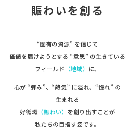
賑わいを創る
“固有の​資源” を​信じて
価値を​届けようとする​ “意思” の​生きている
フィールド
​（地域）
に、​
心が​ “弾み”、​“熱気” に​溢れ、​“憧れ” の​
生まれる
好循環
​（賑わい）
を​創り出すことが
​私たちの​目指す姿です。​