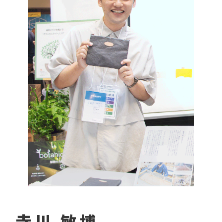
寺川 敏博