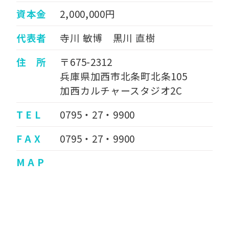
資本金
2,000,000円
代表者
寺川 敏博 黒川 直樹
住 所
〒675-2312
兵庫県加西市北条町北条105
加西カルチャースタジオ2C
T E L
0795・27・9900
F A X
0795・27・9900
M A P