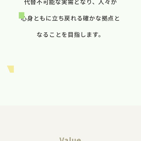
代替不可能な​実需と​なり、​ 人々が​
心身ともに​立ち戻れる​ 確かな​拠点と​
なる​ことを​目指します。​
Value