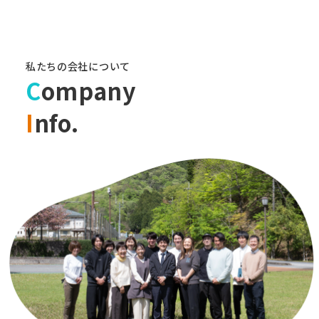
私たちの会社について
C
ompany
I
nfo.