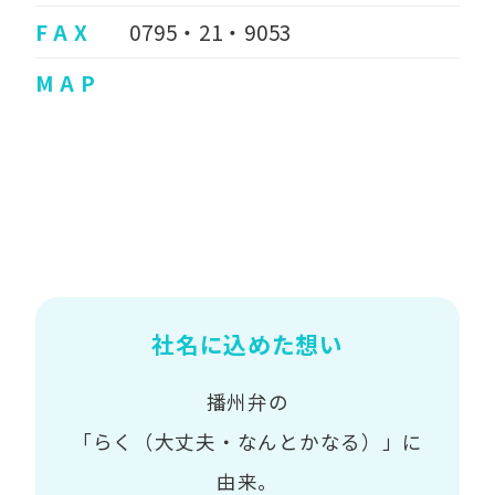
F A X
0795・21・9053
M A P
社名に込めた想い
播州弁の
「らく（大丈夫・なんとかなる）」に
由来。