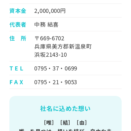
資本金
2,000,000円
代表者
中務 結喜
住 所
〒669-6702
兵庫県美方郡新温泉町
浜坂2143-10
T E L
0795・37・0699
F A X
0795・21・9053
社名に込めた想い
［唯］［結］［由］