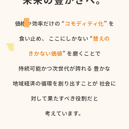
価格や​効率だけの​ “
コモディティ化
” を​
食い​止め、
ここに​しかない​ “
替えの​
きかない​価値
” を​磨く​ことで
持続可能かつ次世代が​誇れる
豊かな​
地域経済の​循環を​創り出すことが
社会に​
対して​果た​すべき役割だと​
考えています。​