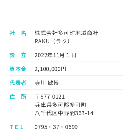
社 名
株式会社多可町地域商社
RAKU（ラク）
設 立
2022年11月１日
資本金
2,100,000円
代表者
寺川 敏博
住 所
〒677-0121
兵庫県多可郡多可町
八千代区中野間363-14
T E L
0795・37・0699