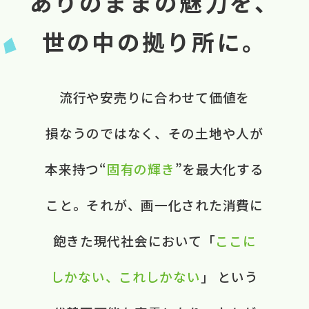
ありのままの魅力を、
世の中の拠り所に。
流行や​安売りに​合わせて​価値を​
損なうのではなく、​ ​その​土地や​人が​
本来​持つ“
固有の​輝き
”を​最大化する​
こと。​ それが、​画一化された​消費に​
飽きた​現代社会に​おいて​ ​「
ここに​
しかない、​これしかない
」 と​いう​