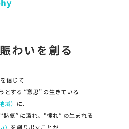
phy
賑わいを創る
 を​信じて
うとする​ “意思” の​生きている
（地域）
に、
、
“熱気” に​溢れ、
“憧れ” の​生まれる
わい）
を​創り出すことが