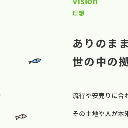
Vision
理想
ありのま
世の中の
流行や​安売りに​合
​その​土地や​人が​