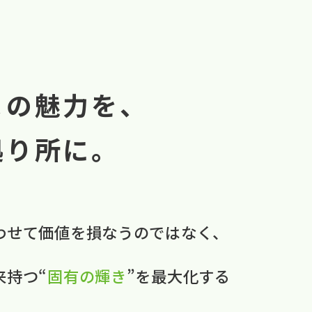
まの魅力を、
拠り所に。
わせて​価値を​損なうのではなく、
本来持つ“
固有の​輝き
”を​最大化する​