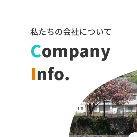
私たちの会社について
C
ompany
I
nfo.