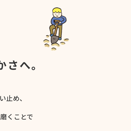
かさへ。
食い​止め、
を​磨く​ことで