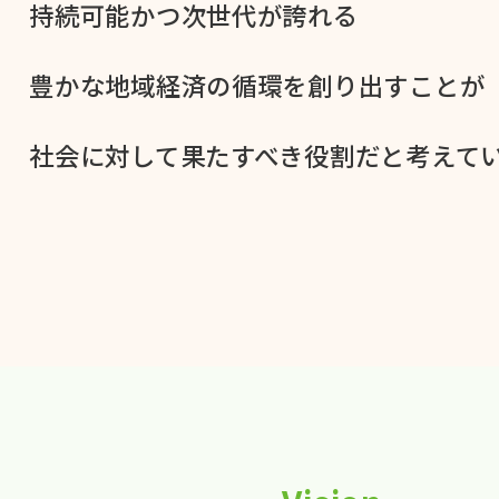
持続可能かつ次世代が​誇れる
豊かな​地域経済の​循環を​創り出すことが
社会に​対して​果た​すべき役割だと​考えてい