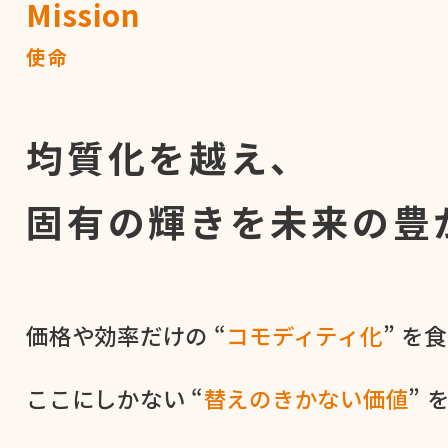
Mission
使命
均質化を越え、
固有の輝きを
未来の豊
価格や​効率だけの​ “
コモディティ化
” を​
ここに​しかない​ “
替えの​きかない​価値
” 