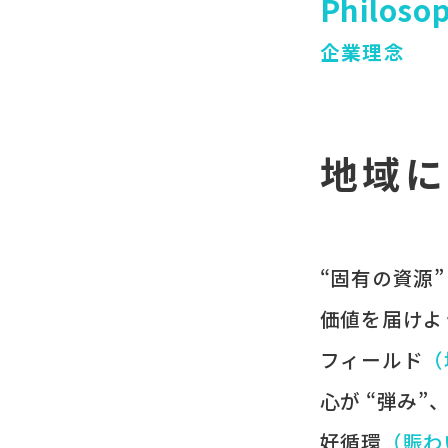
Philoso
企業理念
地域に
“固有の​資源”
価値を​届けよ
フィールド
​
心が​ “弾み”
好循環
​（賑