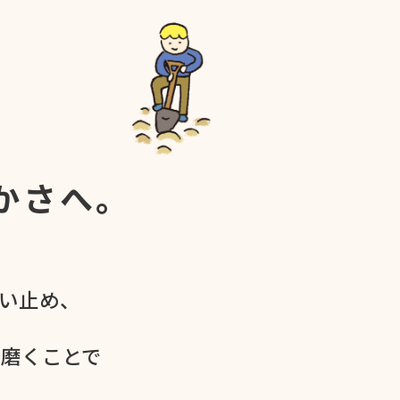
かさへ。
食い​止め、
を​磨く​ことで