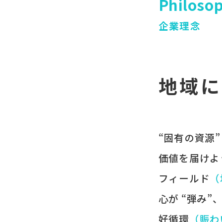
Philoso
企業理念
地域に
“固有の​資源”
価値を​届けよ
フィールド
​
心が​ “弾み”
好循環
​（賑