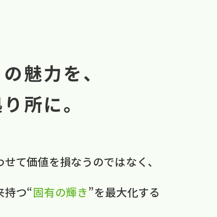
まの魅力を、
拠り所に。
わせて​価値を​損なうのではなく、
本来持つ“
固有の​輝き
”を​最大化する​