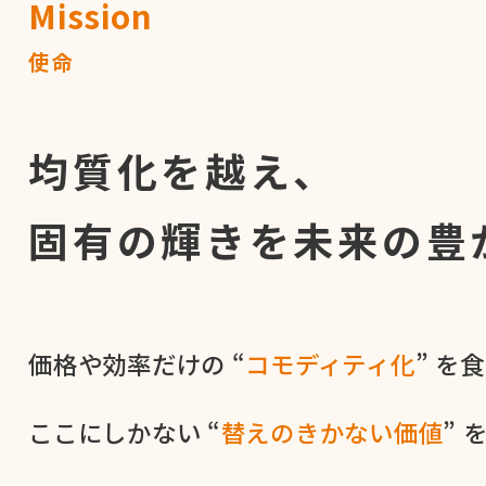
Mission
使命
均質化を越え、
固有の輝きを
未来の豊
価格や​効率だけの​ “
コモディティ化
” を​
ここに​しかない​ “
替えの​きかない​価値
” 