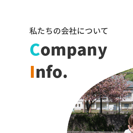
私たちの会社について
C
ompany
I
nfo.