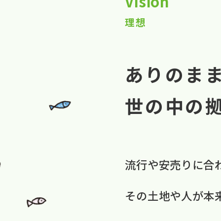
Vision
理想
ありのま
世の中の
流行や​安売りに​合
​その​土地や​人が​