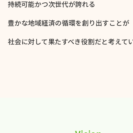
持続可能かつ次世代が​誇れる
豊かな​地域経済の​循環を​創り出すことが
社会に​対して​果た​すべき役割だと​考えてい