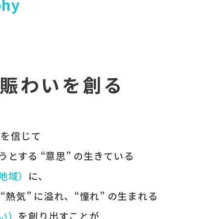
phy
賑わいを創る
 を​信じて
うとする​ “意思” の​生きている
（地域）
に、
、
“熱気” に​溢れ、
“憧れ” の​生まれる
わい）
を​創り出すことが