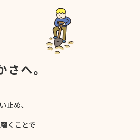
かさへ。
食い​止め、
を​磨く​ことで