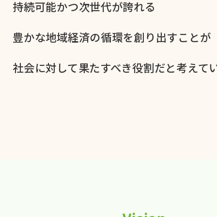
持続可能かつ次世代が​誇れる
豊かな​地域経済の​循環を​創り出すことが
社会に​対して​果た​すべき役割だと​考えてい