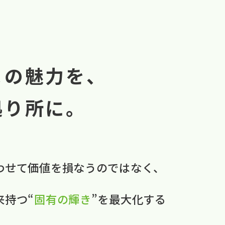
まの魅力を、
拠り所に。
わせて​価値を​損なうのではなく、
本来持つ“
固有の​輝き
”を​最大化する​