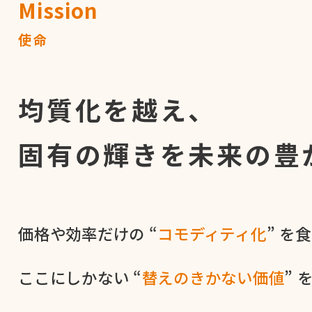
Mission
使命
均質化を越え、
固有の輝きを
未来の豊
価格や​効率だけの​ “
コモディティ化
” を​
ここに​しかない​ “
替えの​きかない​価値
” 