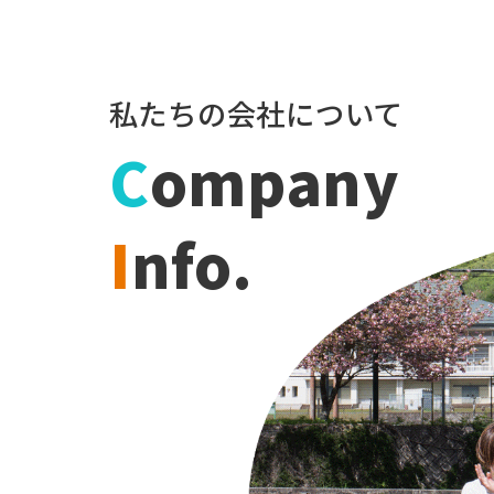
私たちの会社について
C
ompany
I
nfo.