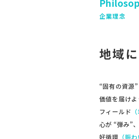
Philoso
企業理念
地域に
“固有の​資源”
価値を​届けよ
フィールド
​
心が​ “弾み”
好循環
​（賑