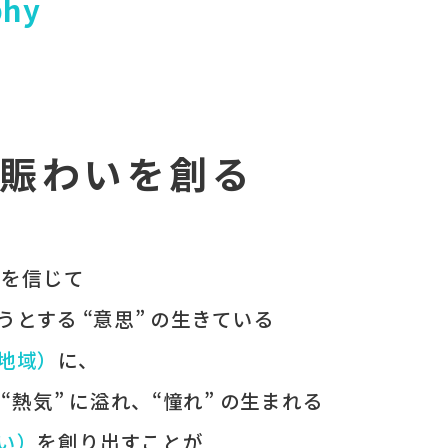
phy
賑わいを創る
 を​信じて
うとする​ “意思” の​生きている
（地域）
に、
、
“熱気” に​溢れ、
“憧れ” の​生まれる
わい）
を​創り出すことが