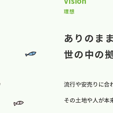
Vision
理想
ありのま
世の中の
流行や​安売りに​合
​その​土地や​人が​