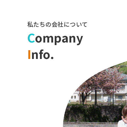
私たちの会社について
C
ompany
I
nfo.