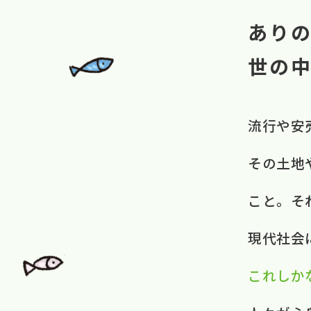
あり
世の
流行や​安
その​土地や
こと。​ 
現代社会に​
これしか