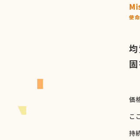
Mi
使
均
固
価格
ここ
持