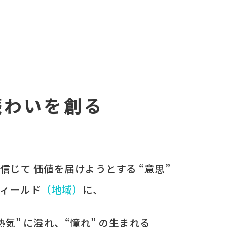
賑わいを創る
を​信じて
価値を​届けようとする​ “意思”
ィールド
​（地域）
に、​
“熱気” に​溢れ、​“憧れ” の​生まれる