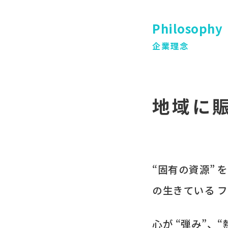
Philosophy
企業理念
地域に
“固有の​資源” 
の​生きている
フ
心が​ “弾み”、​