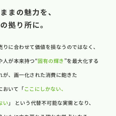
のままの魅力を、
中の拠り所に。
売りに​合わせて​価値を​損なうのではなく、​ ​
​人が​本来​持つ“
固有の​輝き
”を​最大化する​
それが、​画一化された​消費に​飽きた​
おいて​ ​「
ここに​しかない、​
ない
」 と​いう​代替不可能な​実需と​なり、​