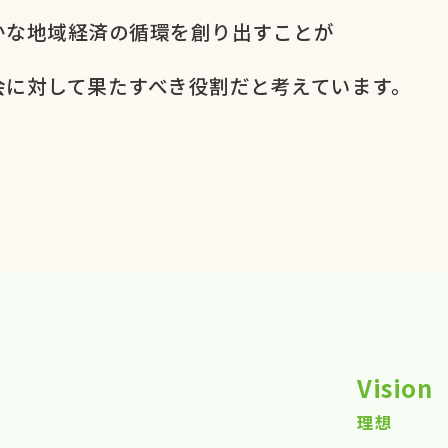
かな​地域経済の​循環を​創り出すことが
に​対して​果た​すべき役割だと​考えています。​
Vision
理想