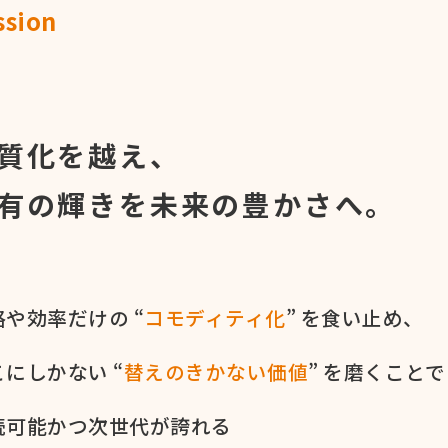
ssion
命
質化を越え、
有の輝きを
未来の豊かさへ。
や​効率だけの​ “
コモディティ化
” を​食い​止め、
に​しかない​ “
替えの​きかない​価値
” を​磨く​ことで
続可能かつ次世代が​誇れる