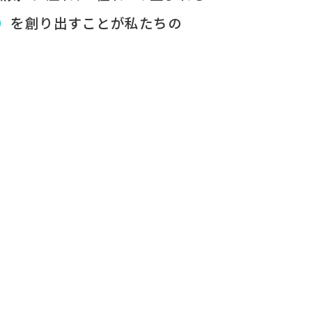
）
を​創り出すことが
​私たちの​