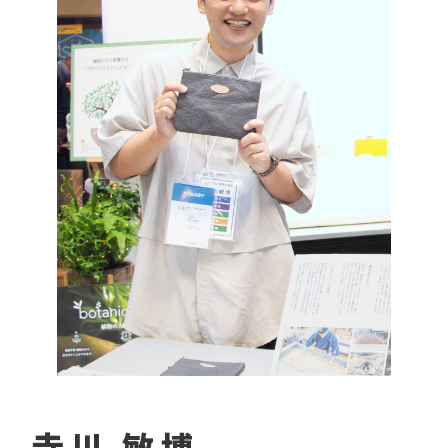
寺川 敏博