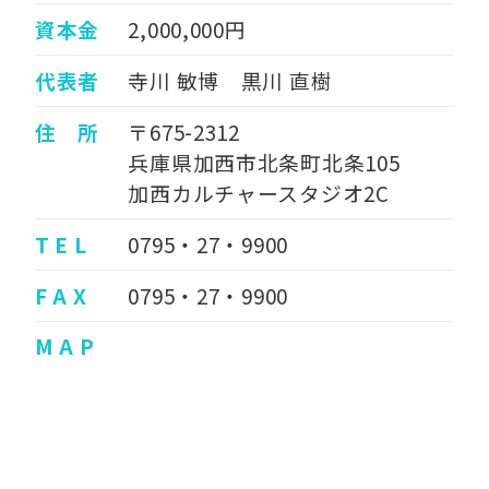
資本金
2,000,000円
代表者
寺川 敏博 黒川 直樹
住 所
〒675-2312
兵庫県加西市北条町北条105
加西カルチャースタジオ2C
T E L
0795・27・9900
F A X
0795・27・9900
M A P