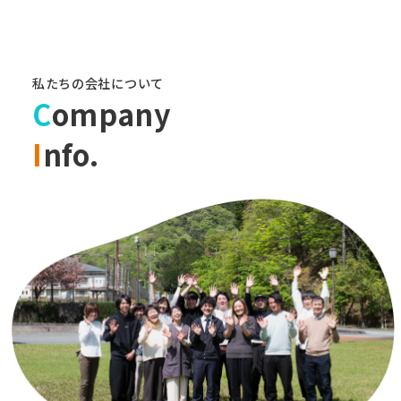
私たちの会社について
C
ompany
I
nfo.