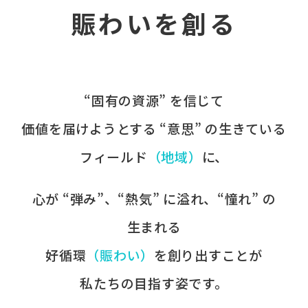
賑わいを創る
“固有の​資源” を​信じて
価値を​届けようとする​ “意思” の​生きている
フィールド
​（地域）
に、​
心が​ “弾み”、​“熱気” に​溢れ、​“憧れ” の​
生まれる
好循環
​（賑わい）
を​創り出すことが
​私たちの​目指す姿です。​