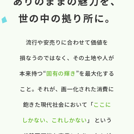
ありのままの魅力を、
世の中の拠り所に。
流行や​安売りに​合わせて​価値を​
損なうのではなく、​ ​その​土地や​人が​
本来​持つ“
固有の​輝き
”を​最大化する​
こと。​ それが、​画一化された​消費に​
飽きた​現代社会に​おいて​ ​「
ここに​
しかない、​これしかない
」 と​いう​