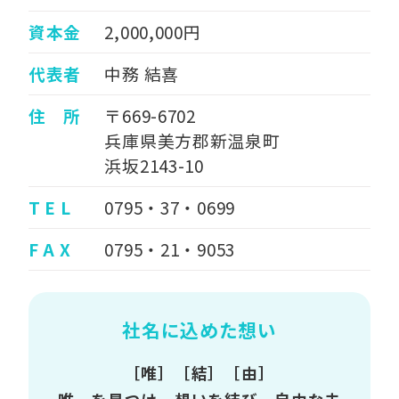
資本金
2,000,000円
代表者
中務 結喜
住 所
〒669-6702
兵庫県美方郡新温泉町
浜坂2143-10
T E L
0795・37・0699
F A X
0795・21・9053
社名に込めた想い
［唯］［結］［由］