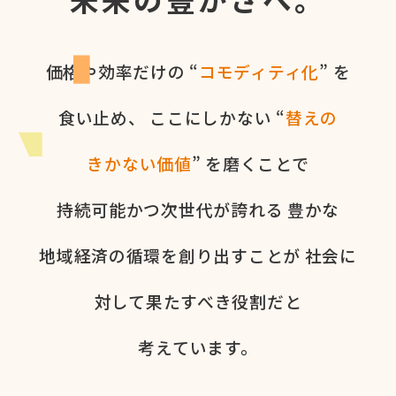
価格や​効率だけの​ “
コモディティ化
” を​
食い​止め、
ここに​しかない​ “
替えの​
きかない​価値
” を​磨く​ことで
持続可能かつ次世代が​誇れる
豊かな​
地域経済の​循環を​創り出すことが
社会に​
対して​果た​すべき役割だと​
考えています。​