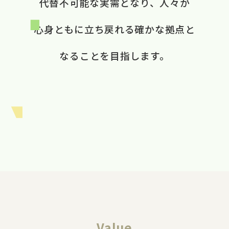
代替不可能な​実需と​なり、​ 人々が​
心身ともに​立ち戻れる​ 確かな​拠点と​
なる​ことを​目指します。​
Value