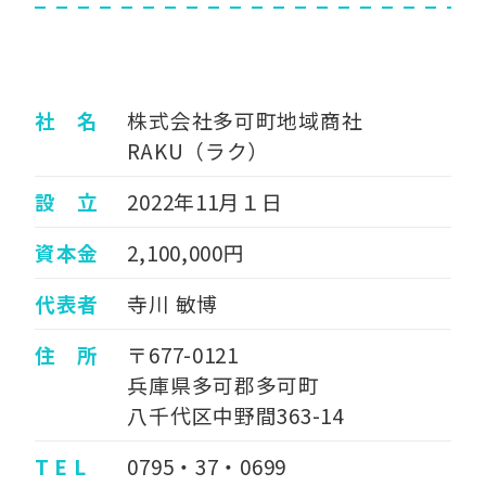
社 名
株式会社多可町地域商社
RAKU（ラク）
設 立
2022年11月１日
資本金
2,100,000円
代表者
寺川 敏博
住 所
〒677-0121
兵庫県多可郡多可町
八千代区中野間363-14
T E L
0795・37・0699