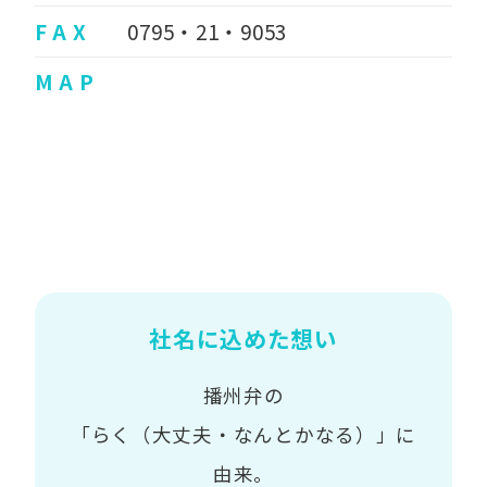
F A X
0795・21・9053
M A P
社名に込めた想い
播州弁の
「らく（大丈夫・なんとかなる）」に
由来。