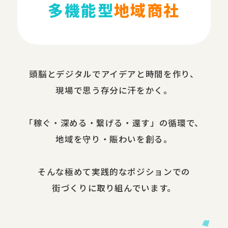
多機能型
地域商社
頭脳と​デジタルで​アイデアと​時間を​作り、​
現場で​思う​存分に​汗を​かく。
​「稼ぐ・​深める​・繋げる・還す」の​循環で、​
地域を​守り・​賑わいを​創る。
​そんな​極めて​実践的な​ポジションでの​
街づくりに​取り組んでいます。​