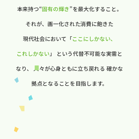
本来持つ“
固有の​輝き
”を​最大化する​こと。
それが、​画一化された​消費に​飽きた​
現代社会に​おいて
​「
ここに​しかない、​
これしかない
」
と​いう​代替不可能な​実需と​
なり、
人々が​心身ともに​立ち戻れる
確かな​
拠点と​なる​ことを​目指します。​