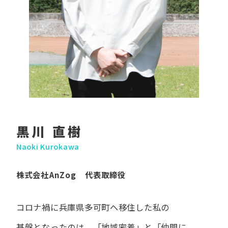
黒川 直樹
Naoki Kurokawa
株式会社AnZog 代表取締役
コロナ禍に​兵庫県多可町へ​移住した​私の​
基盤となったのは、
「地域密着」と​「仲間に​