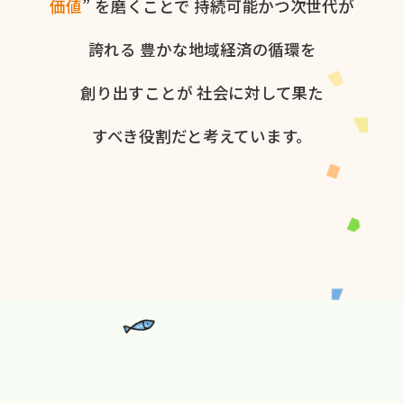
価値
” を​磨く​ことで
持続可能かつ次世代が​
誇れる
豊かな​地域経済の​循環を​
創り出すことが
社会に​対して​果た​
すべき役割だと​考えています。​