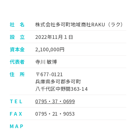
社 名
株式会社多可町地域商社RAKU（ラク）
設 立
2022年11月１日
資本金
2,100,000円
代表者
寺川 敏博
住 所
〒677-0121
兵庫県多可郡多可町
八千代区中野間363-14
T E L
0795・37・0699
F A X
0795・21・9053
M A P