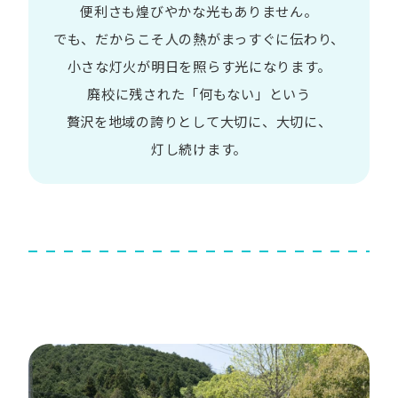
便利さも
煌びやかな​光も​ありません。​
でも、​だから​こそ
人の​熱が​まっすぐに​伝わり、
小さな​灯火が​明日を​照らす光に​なります。
廃校に​残された​「何も​ない」と​いう​
贅沢を
地域の​誇りと​して
大切に、​大切に、​
灯し続けます。​