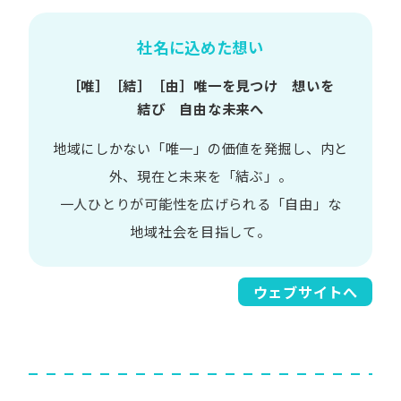
社名に込めた想い
［唯］​［結］​［由］
唯一を​見つけ 想いを​
結び 自由な​未来へ
地域に​しかない​「唯一」の​価値を​発掘し、
内と​
外、​現在と​未来を​「結ぶ」。
一人​ひとりが​可能性を​広げられる
「自由」な​
地域社会を​目指して。​
ウェブサイトへ