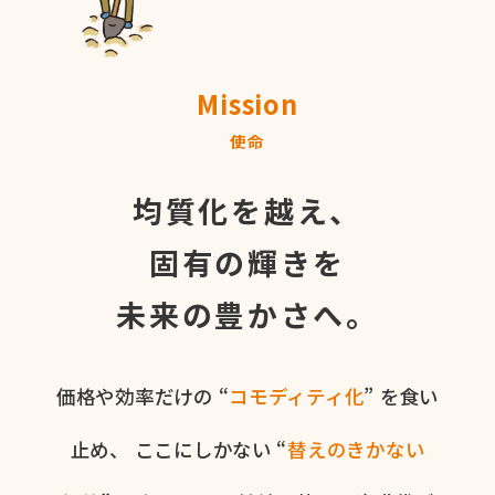
Mission
使命
均質化を越え、
固有の輝きを
未来の豊かさへ。
価格や​効率だけの​ “
コモディティ化
” を​食い​
止め、
ここに​しかない​ “
替えの​きかない​