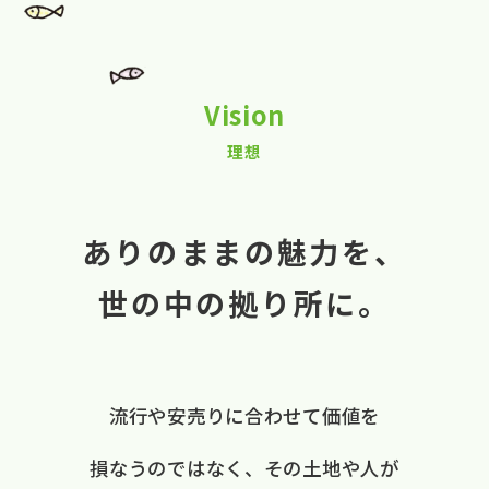
Vision
理想
ありのままの魅力を、
世の中の拠り所に。
流行や​安売りに​合わせて​価値を​
損なうのではなく、
​その​土地や​人が​