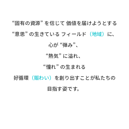
“固有の​資源” を​信じて
価値を​届けようとする​
“意思” の​生きている
フィールド
​（地域）
に、
心が​ “弾み”、
“熱気” に​溢れ、
“憧れ” の​生まれる
好循環
​（賑わい）
を​創り出すことが
​私たちの​
目指す姿です。​