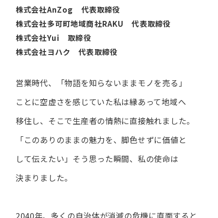
株式会社AnZog 代表取締役
株式会社多可町地域商社RAKU 代表取締役
株式会社Yui 取締役
株式会社ヨハク 代表取締役
営業時代、​「物語を​知らないまま​モノを​売る」
ことに​空虚さを​感じていた​私は
縁あって​地域へ​
移住し、​そこで​生産者の​情熱に​直接触れました。
「この​ありの​ままの​魅力を、​脚色せずに​価値と​
して​伝えたい」
そう​思った​瞬間、​私の​使命は​
決まりました。
2040年、多くの自治体が消滅の危機に直面すると