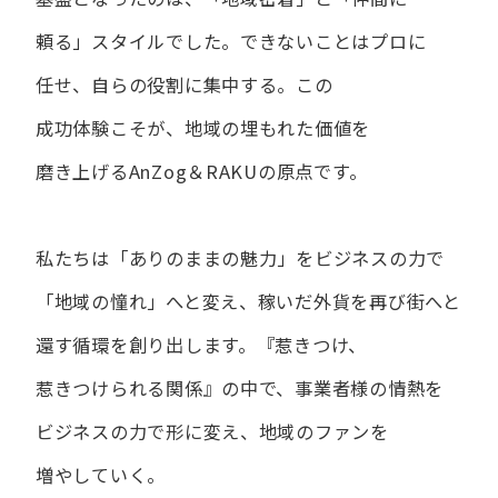
頼る」スタイルでした。
できない​ことは​プロに​
任せ、​自らの​役割に​集中する。
この​
成功体験こそが、​地域の​埋もれた​価値を​
磨き上げる​AnZog＆RAKUの​原点です。
私たちは​「ありの​ままの​魅力」を​ビジネスの​力で​
「地域の​憧れ」へと​変え、
稼いだ外貨を​再び街へと​
還す循環を​創り出します。
『惹きつけ、​
惹きつけられる​関係』の​中で、​事業者様の​情熱を​
ビジネスの​力で​形に​変え、
地域の​ファンを​
増やしていく。