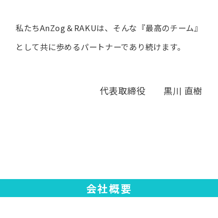
私たちAnZog＆RAKUは、​そんな​『最高の​チーム』
と​して
共に​歩める​パートナーであり続けます。
代表取締役 黒川 直樹
会社概要