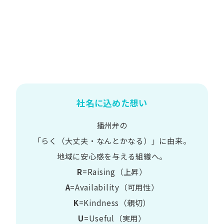
社名に込めた想い
播州弁の
​「らく​（大丈夫・なんとかなる）」に​由来。
地域に​安心感を​与える​組織へ。
R
=Raising（上昇）
A
=Availability​（可用性）
K
=Kindness​（親切）
U
=Useful​（実用）​