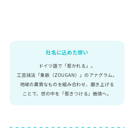
社名に込めた想い
ドイツ語で​「惹かれる」。
工芸技法​「象嵌​（ZOUGAN）」の​アナグラム。
地域の​異質な​ものを​組み合わせ、
磨き上げる​
ことで、
世の​中を​「惹きつける」価値へ。​