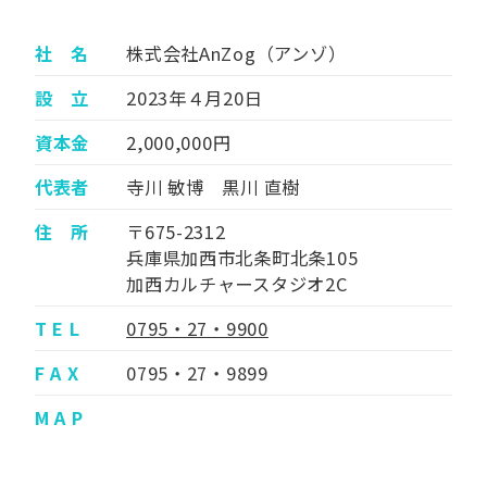
社 名
株式会社AnZog（アンゾ）
設 立
2023年４月20日
資本金
2,000,000円
代表者
寺川 敏博 黒川 直樹
住 所
〒675-2312
兵庫県加西市北条町北条105
加西カルチャースタジオ2C
T E L
0795・27・9900
F A X
0795・27・9899
M A P