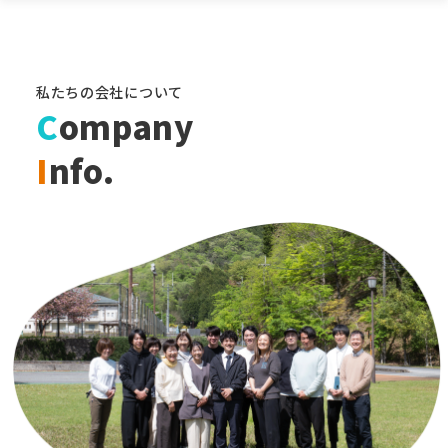
私たちの会社について
C
ompany
I
nfo.