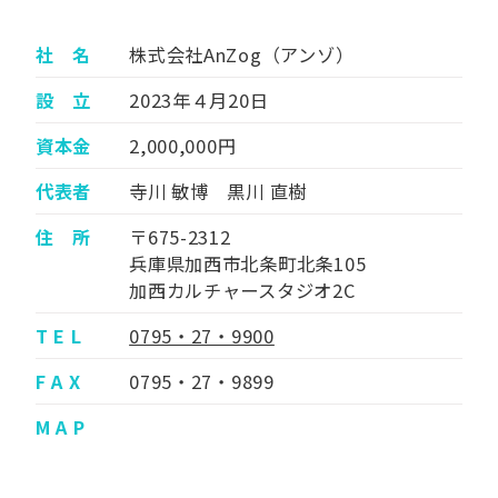
社 名
株式会社AnZog（アンゾ）
設 立
2023年４月20日
資本金
2,000,000円
代表者
寺川 敏博 黒川 直樹
住 所
〒675-2312
兵庫県加西市北条町北条105
加西カルチャースタジオ2C
T E L
0795・27・9900
F A X
0795・27・9899
M A P