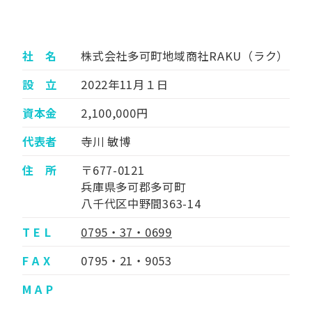
社 名
株式会社多可町地域商社RAKU（ラク）
設 立
2022年11月１日
資本金
2,100,000円
代表者
寺川 敏博
住 所
〒677-0121
兵庫県多可郡多可町
八千代区中野間363-14
T E L
0795・37・0699
F A X
0795・21・9053
M A P