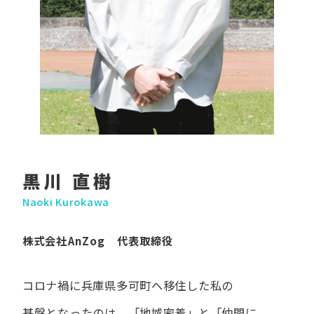
黒川 直樹
Naoki Kurokawa
株式会社AnZog 代表取締役
コロナ禍に​兵庫県多可町へ​移住した​私の​
基盤となったのは、
「地域密着」と​「仲間に​