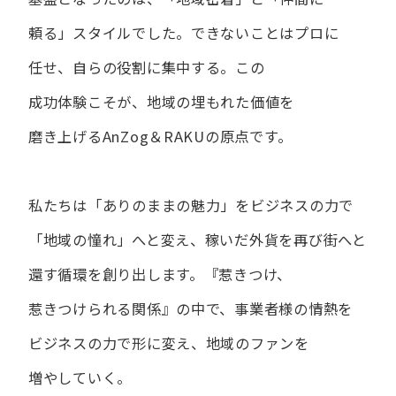
頼る」スタイルでした。
できない​ことは​プロに​
任せ、​自らの​役割に​集中する。
この​
成功体験こそが、​地域の​埋もれた​価値を​
磨き上げる​AnZog＆RAKUの​原点です。
私たちは​「ありの​ままの​魅力」を​ビジネスの​力で​
「地域の​憧れ」へと​変え、
稼いだ外貨を​再び街へと​
還す循環を​創り出します。
『惹きつけ、​
惹きつけられる​関係』の​中で、​事業者様の​情熱を​
ビジネスの​力で​形に​変え、
地域の​ファンを​
増やしていく。