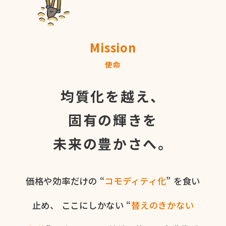
Mission
使命
均質化を越え、
固有の輝きを
未来の豊かさへ。
価格や​効率だけの​ “
コモディティ化
” を​食い​
止め、
ここに​しかない​ “
替えの​きかない​