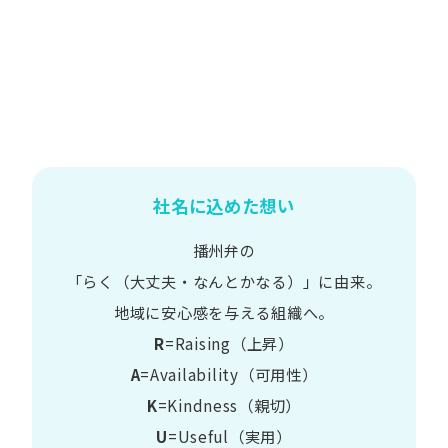
社名に込めた想い
播州弁の
​「らく​（大丈夫・なんとかなる）」に​由来。
地域に​安心感を​与える​組織へ。
R
=Raising（上昇）
A
=Availability​（可用性）
K
=Kindness​（親切）
U
=Useful​（実用）​