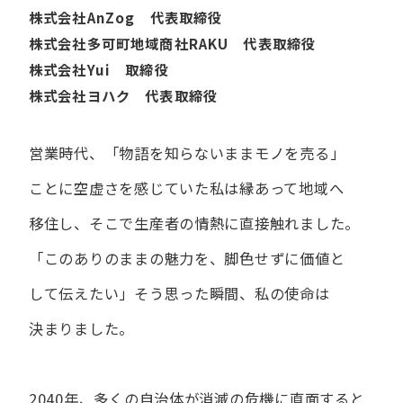
株式会社AnZog 代表取締役
株式会社多可町地域商社RAKU 代表取締役
株式会社Yui 取締役
株式会社ヨハク 代表取締役
営業時代、​「物語を​知らないまま​モノを​売る」
ことに​空虚さを​感じていた​私は
縁あって​地域へ​
移住し、​そこで​生産者の​情熱に​直接触れました。
「この​ありの​ままの​魅力を、​脚色せずに​価値と​
して​伝えたい」
そう​思った​瞬間、​私の​使命は​
決まりました。
2040年、多くの自治体が消滅の危機に直面すると