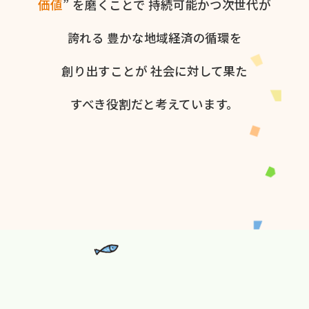
価値
” を​磨く​ことで
持続可能かつ次世代が​
誇れる
豊かな​地域経済の​循環を​
創り出すことが
社会に​対して​果た​
すべき役割だと​考えています。​