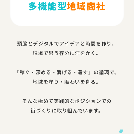
多機能型
地域商社
頭脳と​デジタルで​アイデアと​時間を​作り、​
現場で​思う​存分に​汗を​かく。
​「稼ぐ・​深める​・繋げる・還す」の​循環で、​
地域を​守り・​賑わいを​創る。
​そんな​極めて​実践的な​ポジションでの​
街づくりに​取り組んでいます。​