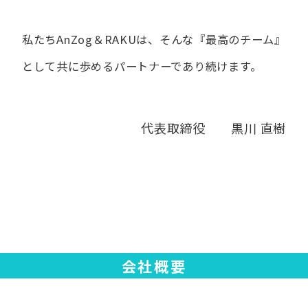
私たちAnZog＆RAKUは、​そんな​『最高の​チーム』
と​して
共に​歩める​パートナーであり続けます。
代表取締役 黒川 直樹
会社概要