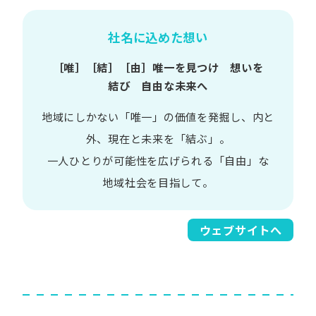
社名に込めた想い
［唯］​［結］​［由］
唯一を​見つけ 想いを​
結び 自由な​未来へ
地域に​しかない​「唯一」の​価値を​発掘し、
内と​
外、​現在と​未来を​「結ぶ」。
一人​ひとりが​可能性を​広げられる
「自由」な​
地域社会を​目指して。​
ウェブサイトへ