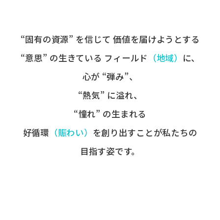
“固有の​資源” を​信じて
価値を​届けようとする​
“意思” の​生きている
フィールド
​（地域）
に、
心が​ “弾み”、
“熱気” に​溢れ、
“憧れ” の​生まれる
好循環
​（賑わい）
を​創り出すことが
​私たちの​
目指す姿です。​