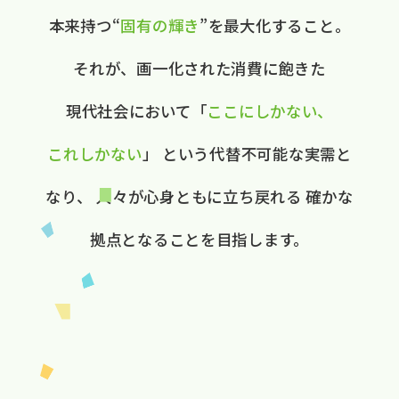
本来持つ“
固有の​輝き
”を​最大化する​こと。
それが、​画一化された​消費に​飽きた​
現代社会に​おいて
​「
ここに​しかない、​
これしかない
」
と​いう​代替不可能な​実需と​
なり、
人々が​心身ともに​立ち戻れる
確かな​
拠点と​なる​ことを​目指します。​