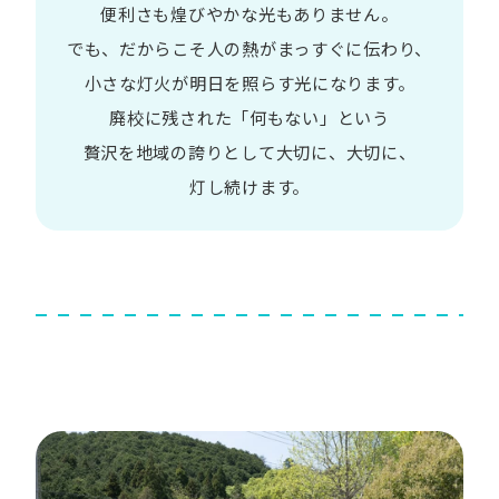
便利さも
煌びやかな​光も​ありません。​
でも、​だから​こそ
人の​熱が​まっすぐに​伝わり、
小さな​灯火が​明日を​照らす光に​なります。
廃校に​残された​「何も​ない」と​いう​
贅沢を
地域の​誇りと​して
大切に、​大切に、​
灯し続けます。​