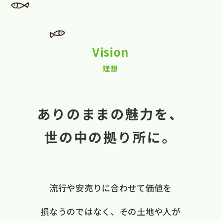
Vision
理想
ありのままの魅力を、
世の中の拠り所に。
流行や​安売りに​合わせて​価値を​
損なうのではなく、
​その​土地や​人が​