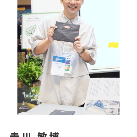
寺川 敏博