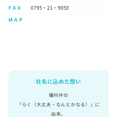
F A X
0795・21・9053
M A P
社名に込めた想い
播州弁の
「らく（大丈夫・なんとかなる）」に
由来。