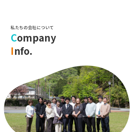
私たちの会社について
C
ompany
I
nfo.