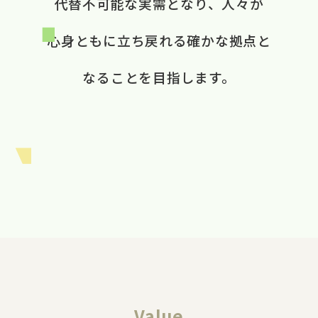
代替不可能な​実需と​なり、​ 人々が​
心身ともに​立ち戻れる​ 確かな​拠点と​
なる​ことを​目指します。​
Value