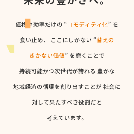
価格や​効率だけの​ “
コモディティ化
” を​
食い​止め、
ここに​しかない​ “
替えの​
きかない​価値
” を​磨く​ことで
持続可能かつ次世代が​誇れる
豊かな​
地域経済の​循環を​創り出すことが
社会に​
対して​果た​すべき役割だと​
考えています。​