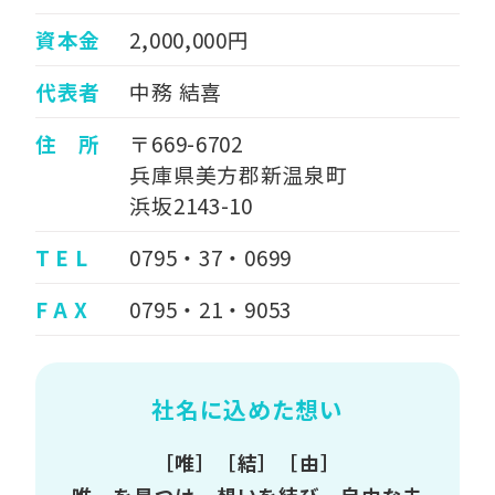
資本金
2,000,000円
代表者
中務 結喜
住 所
〒669-6702
兵庫県美方郡新温泉町
浜坂2143-10
T E L
0795・37・0699
F A X
0795・21・9053
社名に込めた想い
［唯］［結］［由］