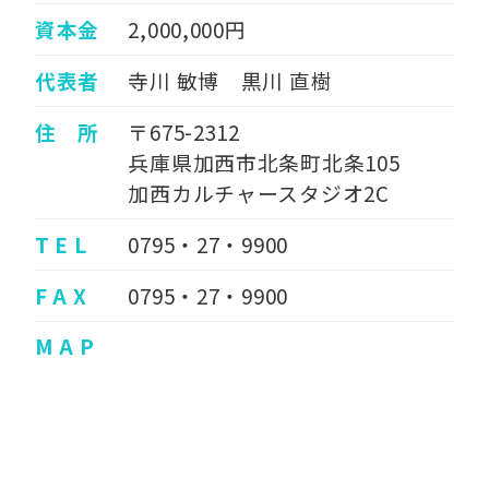
資本金
2,000,000円
代表者
寺川 敏博 黒川 直樹
住 所
〒675-2312
兵庫県加西市北条町北条105
加西カルチャースタジオ2C
T E L
0795・27・9900
F A X
0795・27・9900
M A P