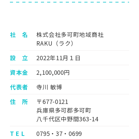
社 名
株式会社多可町地域商社
RAKU（ラク）
設 立
2022年11月１日
資本金
2,100,000円
代表者
寺川 敏博
住 所
〒677-0121
兵庫県多可郡多可町
八千代区中野間363-14
T E L
0795・37・0699