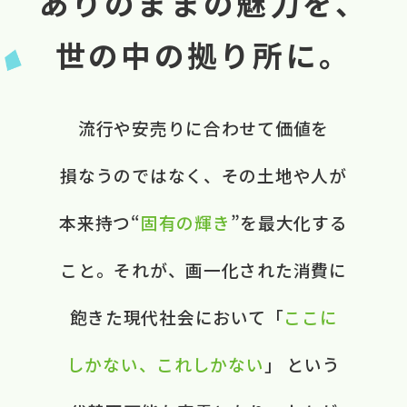
ありのままの魅力を、
世の中の拠り所に。
流行や​安売りに​合わせて​価値を​
損なうのではなく、​ ​その​土地や​人が​
本来​持つ“
固有の​輝き
”を​最大化する​
こと。​ それが、​画一化された​消費に​
飽きた​現代社会に​おいて​ ​「
ここに​
しかない、​これしかない
」 と​いう​