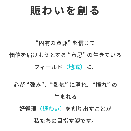
賑わいを創る
“固有の​資源” を​信じて
価値を​届けようとする​ “意思” の​生きている
フィールド
​（地域）
に、​
心が​ “弾み”、​“熱気” に​溢れ、​“憧れ” の​
生まれる
好循環
​（賑わい）
を​創り出すことが
​私たちの​目指す姿です。​