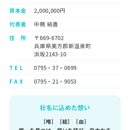
資本金
2,000,000円
代表者
中務 結喜
住 所
〒669-6702
兵庫県美方郡新温泉町
浜坂2143-10
T E L
0795・37・0699
F A X
0795・21・9053
社名に込めた想い
［唯］［結］［由］