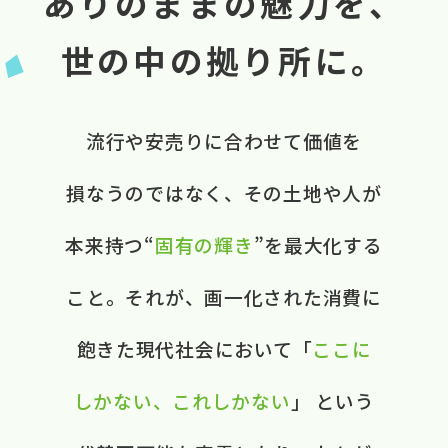
ありのままの魅力を、
世の中の拠り所に。
流行や​安売りに​合わせて​価値を​
損なうのではなく、​ ​その​土地や​人が​
本来​持つ“
固有の​輝き
”を​最大化する​
こと。​ それが、​画一化された​消費に​
飽きた​現代社会に​おいて​ ​「
ここに​
しかない、​これしかない
」 と​いう​