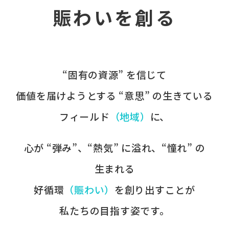
賑わいを創る
“固有の​資源” を​信じて
価値を​届けようとする​ “意思” の​生きている
フィールド
​（地域）
に、​
心が​ “弾み”、​“熱気” に​溢れ、​“憧れ” の​
生まれる
好循環
​（賑わい）
を​創り出すことが
​私たちの​目指す姿です。​