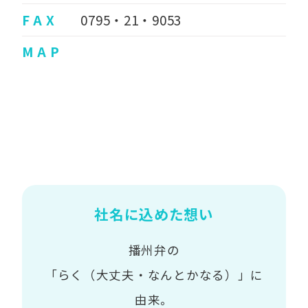
F A X
0795・21・9053
M A P
社名に込めた想い
播州弁の
「らく（大丈夫・なんとかなる）」に
由来。