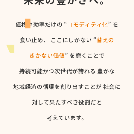
価格や​効率だけの​ “
コモディティ化
” を​
食い​止め、
ここに​しかない​ “
替えの​
きかない​価値
” を​磨く​ことで
持続可能かつ次世代が​誇れる
豊かな​
地域経済の​循環を​創り出すことが
社会に​
対して​果た​すべき役割だと​
考えています。​