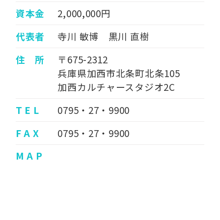
資本金
2,000,000円
代表者
寺川 敏博 黒川 直樹
住 所
〒675-2312
兵庫県加西市北条町北条105
加西カルチャースタジオ2C
T E L
0795・27・9900
F A X
0795・27・9900
M A P