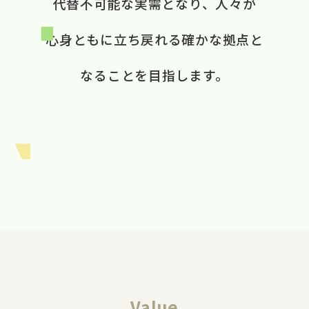
代替不可能な​実需と​なり、​ 人々が​
心身ともに​立ち戻れる​ 確かな​拠点と​
なる​ことを​目指します。​
Value