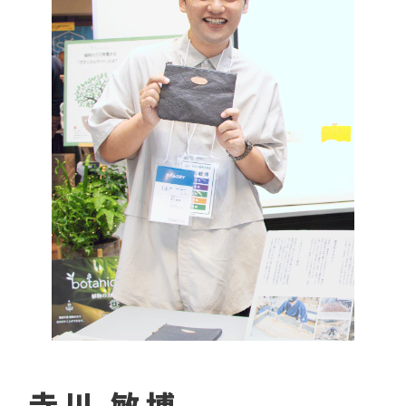
寺川 敏博