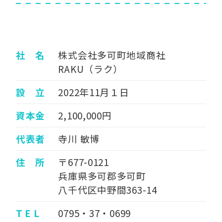
社 名
株式会社多可町地域商社
RAKU（ラク）
設 立
2022年11月１日
資本金
2,100,000円
代表者
寺川 敏博
住 所
〒677-0121
兵庫県多可郡多可町
八千代区中野間363-14
T E L
0795・37・0699