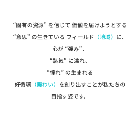
“固有の​資源” を​信じて
価値を​届けようとする​
“意思” の​生きている
フィールド
​（地域）
に、
心が​ “弾み”、
“熱気” に​溢れ、
“憧れ” の​生まれる
好循環
​（賑わい）
を​創り出すことが
​私たちの​
目指す姿です。​