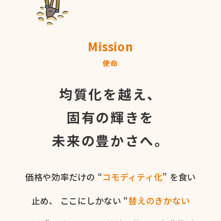
Mission
使命
均質化を越え、
固有の輝きを
未来の豊かさへ。
価格や​効率だけの​ “
コモディティ化
” を​食い​
止め、
ここに​しかない​ “
替えの​きかない​