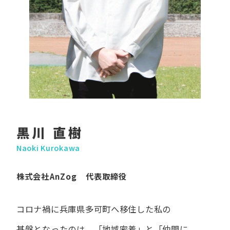
黒川 直樹
Naoki Kurokawa
株式会社AnZog 代表取締役
コロナ禍に​兵庫県多可町へ​移住した​私の​
基盤となったのは、
「地域密着」と​「仲間に​