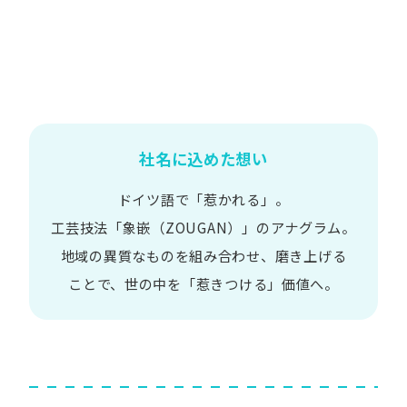
社名に込めた想い
ドイツ語で​「惹かれる」。
工芸技法​「象嵌​（ZOUGAN）」の​アナグラム。
地域の​異質な​ものを​組み合わせ、
磨き上げる​
ことで、
世の​中を​「惹きつける」価値へ。​