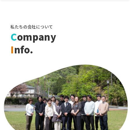
私たちの会社について
C
ompany
I
nfo.