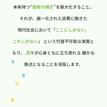
本来持つ“
固有の​輝き
”を​最大化する​こと。
それが、​画一化された​消費に​飽きた​
現代社会に​おいて
​「
ここに​しかない、​
これしかない
」
と​いう​代替不可能な​実需と​
なり、
人々が​心身ともに​立ち戻れる
確かな​
拠点と​なる​ことを​目指します。​