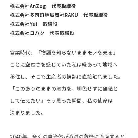
株式会社AnZog 代表取締役
株式会社多可町地域商社RAKU 代表取締役
株式会社Yui 取締役
株式会社ヨハク 代表取締役
営業時代、​「物語を​知らないまま​モノを​売る」
ことに​空虚さを​感じていた​私は
縁あって​地域へ​
移住し、​そこで​生産者の​情熱に​直接触れました。
「この​ありの​ままの​魅力を、​脚色せずに​価値と​
して​伝えたい」
そう​思った​瞬間、​私の​使命は​
決まりました。
2040年、多くの自治体が消滅の危機に直面すると