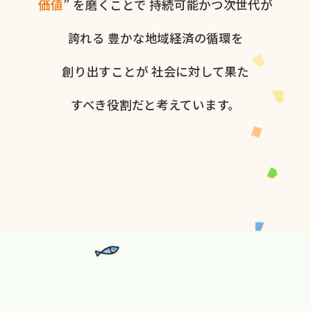
価値
” を​磨く​ことで
持続可能かつ次世代が​
誇れる
豊かな​地域経済の​循環を​
創り出すことが
社会に​対して​果た​
すべき役割だと​考えています。​