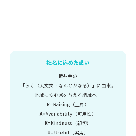
社名に込めた想い
播州弁の
​「らく​（大丈夫・なんとかなる）」に​由来。
地域に​安心感を​与える​組織へ。
R
=Raising（上昇）
A
=Availability​（可用性）
K
=Kindness​（親切）
U
=Useful​（実用）​