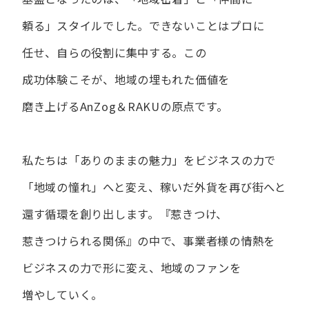
頼る」スタイルでした。
できない​ことは​プロに​
任せ、​自らの​役割に​集中する。
この​
成功体験こそが、​地域の​埋もれた​価値を​
磨き上げる​AnZog＆RAKUの​原点です。
私たちは​「ありの​ままの​魅力」を​ビジネスの​力で​
「地域の​憧れ」へと​変え、
稼いだ外貨を​再び街へと​
還す循環を​創り出します。
『惹きつけ、​
惹きつけられる​関係』の​中で、​事業者様の​情熱を​
ビジネスの​力で​形に​変え、
地域の​ファンを​
増やしていく。