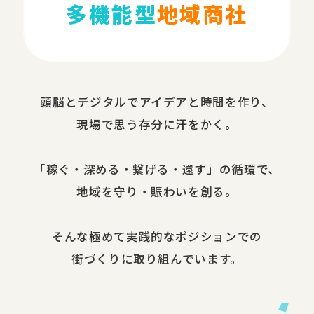
多機能型
地域商社
頭脳と​デジタルで​アイデアと​時間を​作り、​
現場で​思う​存分に​汗を​かく。
​「稼ぐ・​深める​・繋げる・還す」の​循環で、​
地域を​守り・​賑わいを​創る。
​そんな​極めて​実践的な​ポジションでの​
街づくりに​取り組んでいます。​