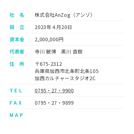
社 名
株式会社AnZog（アンゾ）
設 立
2023年４月20日
資本金
2,000,000円
代表者
寺川 敏博 黒川 直樹
住 所
〒675-2312
兵庫県加西市北条町北条105
加西カルチャースタジオ2C
T E L
0795・27・9900
F A X
0795・27・9899
M A P