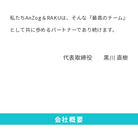
私たちAnZog＆RAKUは、​そんな​『最高の​チーム』
と​して
共に​歩める​パートナーであり続けます。
代表取締役 黒川 直樹
会社概要