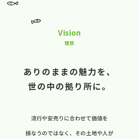
Vision
理想
ありのままの魅力を、
世の中の拠り所に。
流行や​安売りに​合わせて​価値を​
損なうのではなく、
​その​土地や​人が​