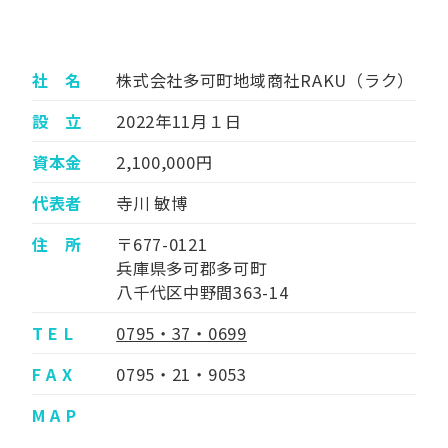
社 名
株式会社多可町地域商社RAKU（ラク）
設 立
2022年11月１日
資本金
2,100,000円
代表者
寺川 敏博
住 所
〒677-0121
兵庫県多可郡多可町
八千代区中野間363-14
T E L
0795・37・0699
F A X
0795・21・9053
M A P