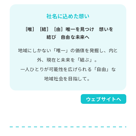
社名に込めた想い
［唯］​［結］​［由］
唯一を​見つけ 想いを​
結び 自由な​未来へ
地域に​しかない​「唯一」の​価値を​発掘し、
内と​
外、​現在と​未来を​「結ぶ」。
一人​ひとりが​可能性を​広げられる
「自由」な​
地域社会を​目指して。​
ウェブサイトへ