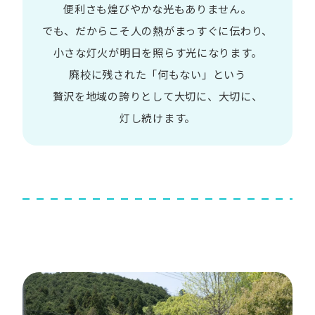
便利さも
煌びやかな​光も​ありません。​
でも、​だから​こそ
人の​熱が​まっすぐに​伝わり、
小さな​灯火が​明日を​照らす光に​なります。
廃校に​残された​「何も​ない」と​いう​
贅沢を
地域の​誇りと​して
大切に、​大切に、​
灯し続けます。​