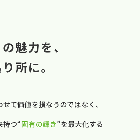
まの魅力を、
拠り所に。
わせて​価値を​損なうのではなく、
本来持つ“
固有の​輝き
”を​最大化する​