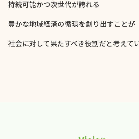
持続可能かつ次世代が​誇れる
豊かな​地域経済の​循環を​創り出すことが
社会に​対して​果た​すべき役割だと​考えてい