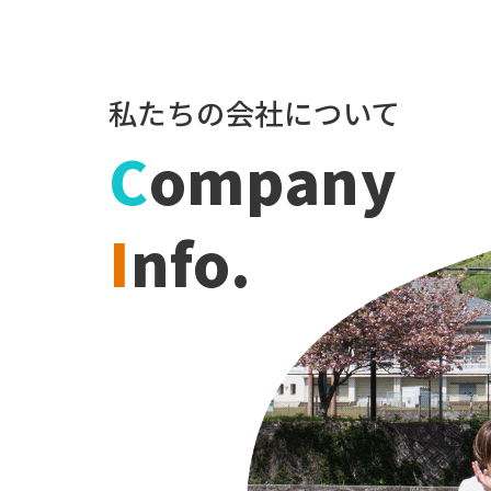
私たちの会社について
C
ompany
I
nfo.