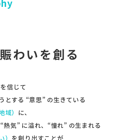
phy
賑わいを創る
 を​信じて
うとする​ “意思” の​生きている
（地域）
に、
、
“熱気” に​溢れ、
“憧れ” の​生まれる
わい）
を​創り出すことが