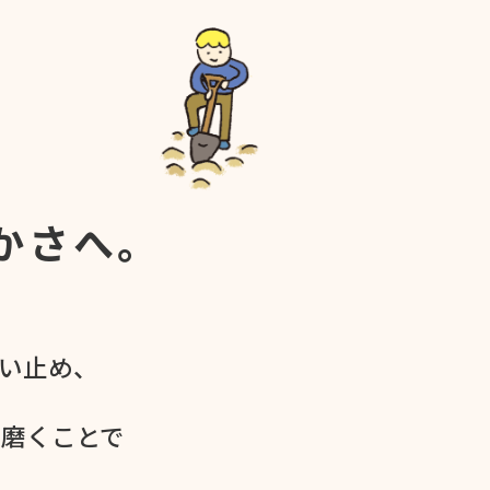
かさへ。
食い​止め、
を​磨く​ことで