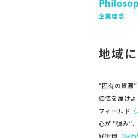
Philoso
企業理念
地域に
“固有の​資源”
価値を​届けよ
フィールド
​
心が​ “弾み”
好循環
​（賑