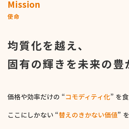
Mission
使命
均質化を越え、
固有の輝きを
未来の豊
価格や​効率だけの​ “
コモディティ化
” を​
ここに​しかない​ “
替えの​きかない​価値
” 