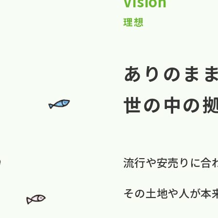
Vision
理想
ありのま
世の中の
流行や​安売りに​合
​その​土地や​人が​