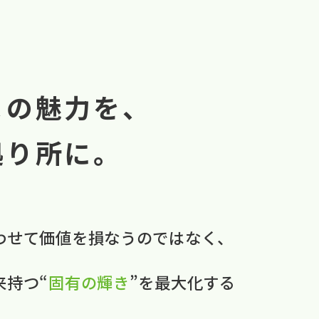
まの魅力を、
拠り所に。
わせて​価値を​損なうのではなく、
本来持つ“
固有の​輝き
”を​最大化する​