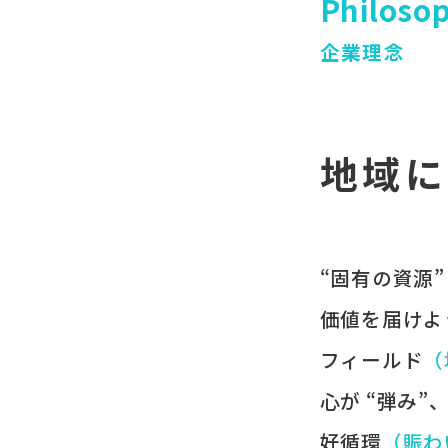
Philoso
企業理念
地域に
“固有の​資源”
価値を​届けよ
フィールド
​
心が​ “弾み”
好循環
​（賑