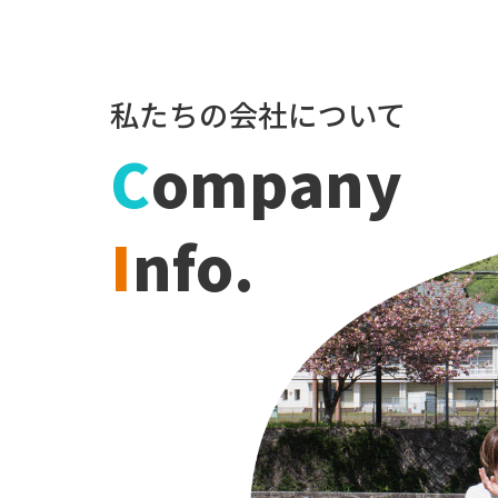
私たちの会社について
C
ompany
I
nfo.