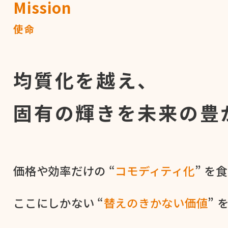
Mission
使命
均質化を越え、
固有の輝きを
未来の豊
価格や​効率だけの​ “
コモディティ化
” を​
ここに​しかない​ “
替えの​きかない​価値
” 