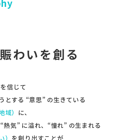
phy
賑わいを創る
 を​信じて
うとする​ “意思” の​生きている
（地域）
に、
、
“熱気” に​溢れ、
“憧れ” の​生まれる
わい）
を​創り出すことが