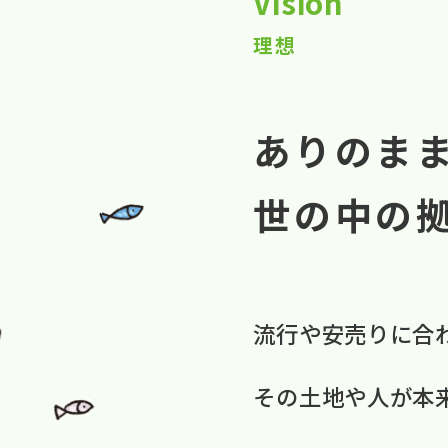
Vision
理想
ありのま
世の中の
流行や​安売りに​合
​その​土地や​人が​