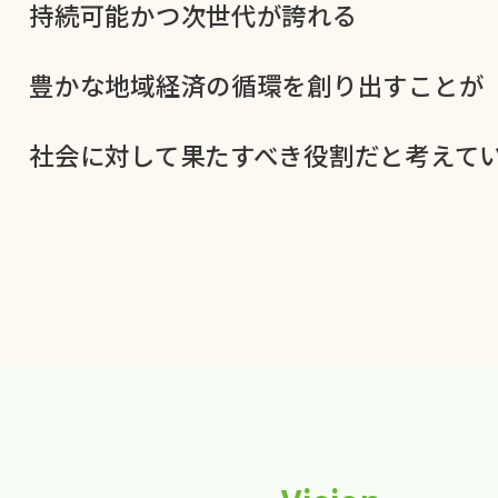
持続可能かつ次世代が​誇れる
豊かな​地域経済の​循環を​創り出すことが
社会に​対して​果た​すべき役割だと​考えてい