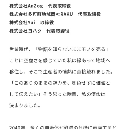
株式会社AnZog 代表取締役
株式会社多可町地域商社RAKU 代表取締役
株式会社Yui 取締役
株式会社ヨハク 代表取締役
営業時代、​「物語を​知らないまま​モノを​売る」
ことに​空虚さを​感じていた​私は
縁あって​地域へ​
移住し、​そこで​生産者の​情熱に​直接触れました。
「この​ありの​ままの​魅力を、​脚色せずに​価値と​
して​伝えたい」
そう​思った​瞬間、​私の​使命は​
決まりました。
2040年、多くの自治体が消滅の危機に直面すると