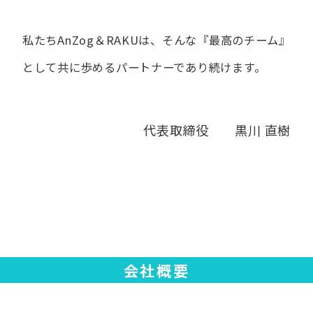
私たちAnZog＆RAKUは、​そんな​『最高の​チーム』
と​して
共に​歩める​パートナーであり続けます。
代表取締役 黒川 直樹
会社概要