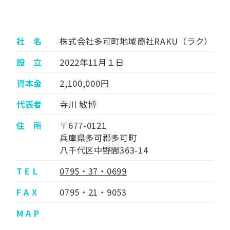
社 名
株式会社多可町地域商社RAKU（ラク）
設 立
2022年11月１日
資本金
2,100,000円
代表者
寺川 敏博
住 所
〒677-0121
兵庫県多可郡多可町
八千代区中野間363-14
T E L
0795・37・0699
F A X
0795・21・9053
M A P