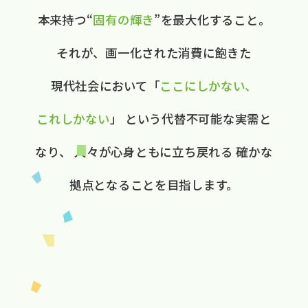
本来持つ“
固有の​輝き
”を​最大化する​こと。
それが、​画一化された​消費に​飽きた​
現代社会に​おいて
​「
ここに​しかない、​
これしかない
」
と​いう​代替不可能な​実需と​
なり、
人々が​心身ともに​立ち戻れる
確かな​
拠点と​なる​ことを​目指します。​