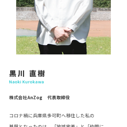
黒川 直樹
Naoki Kurokawa
株式会社AnZog 代表取締役
コロナ禍に​兵庫県多可町へ​移住した​私の​
基盤となったのは、
「地域密着」と​「仲間に​