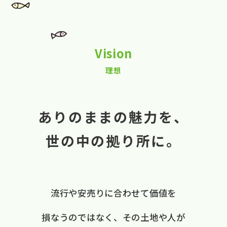
Vision
理想
ありのままの魅力を、
世の中の拠り所に。
流行や​安売りに​合わせて​価値を​
損なうのではなく、
​その​土地や​人が​