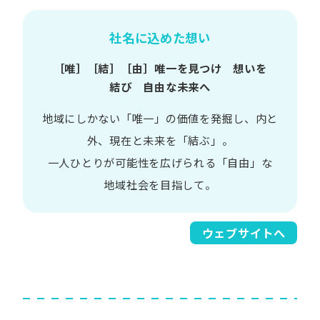
社名に込めた想い
［唯］​［結］​［由］
唯一を​見つけ 想いを​
結び 自由な​未来へ
地域に​しかない​「唯一」の​価値を​発掘し、
内と​
外、​現在と​未来を​「結ぶ」。
一人​ひとりが​可能性を​広げられる
「自由」な​
地域社会を​目指して。​
ウェブサイトへ