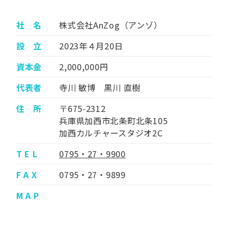
社 名
株式会社AnZog（アンゾ）
設 立
2023年４月20日
資本金
2,000,000円
代表者
寺川 敏博 黒川 直樹
住 所
〒675-2312
兵庫県加西市北条町北条105
加西カルチャースタジオ2C
T E L
0795・27・9900
F A X
0795・27・9899
M A P