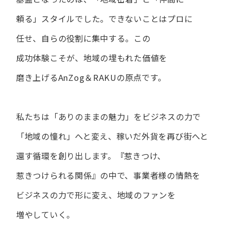
頼る」スタイルでした。
できない​ことは​プロに​
任せ、​自らの​役割に​集中する。
この​
成功体験こそが、​地域の​埋もれた​価値を​
磨き上げる​AnZog＆RAKUの​原点です。
私たちは​「ありの​ままの​魅力」を​ビジネスの​力で​
「地域の​憧れ」へと​変え、
稼いだ外貨を​再び街へと​
還す循環を​創り出します。
『惹きつけ、​
惹きつけられる​関係』の​中で、​事業者様の​情熱を​
ビジネスの​力で​形に​変え、
地域の​ファンを​
増やしていく。