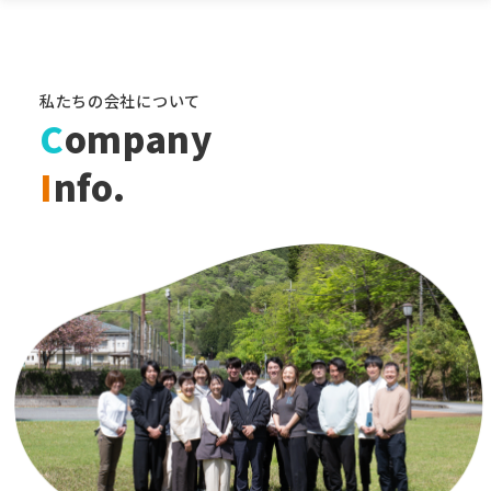
私たちの会社について
C
ompany
I
nfo.