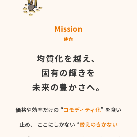
Mission
使命
均質化を越え、
固有の輝きを
未来の豊かさへ。
価格や​効率だけの​ “
コモディティ化
” を​食い​
止め、
ここに​しかない​ “
替えの​きかない​