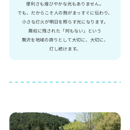
便利さも
煌びやかな​光も​ありません。​
でも、​だから​こそ
人の​熱が​まっすぐに​伝わり、
小さな​灯火が​明日を​照らす光に​なります。
廃校に​残された​「何も​ない」と​いう​
贅沢を
地域の​誇りと​して
大切に、​大切に、​
灯し続けます。​