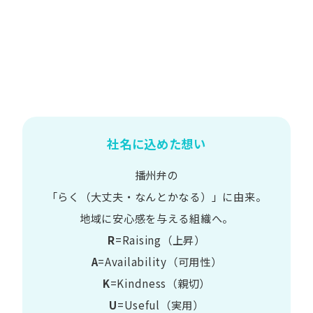
社名に込めた想い
播州弁の
​「らく​（大丈夫・なんとかなる）」に​由来。
地域に​安心感を​与える​組織へ。
R
=Raising（上昇）
A
=Availability​（可用性）
K
=Kindness​（親切）
U
=Useful​（実用）​