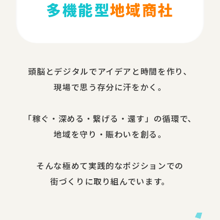
多機能型
地域商社
頭脳と​デジタルで​アイデアと​時間を​作り、​
現場で​思う​存分に​汗を​かく。
​「稼ぐ・​深める​・繋げる・還す」の​循環で、​
地域を​守り・​賑わいを​創る。
​そんな​極めて​実践的な​ポジションでの​
街づくりに​取り組んでいます。​