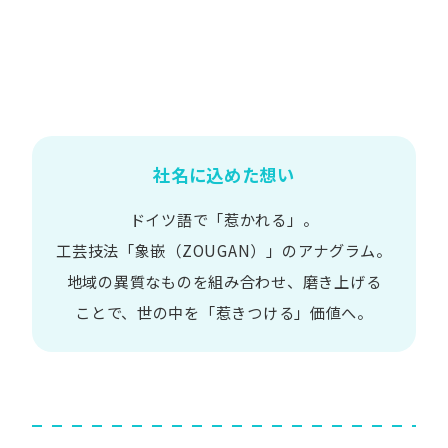
社名に込めた想い
ドイツ語で​「惹かれる」。
工芸技法​「象嵌​（ZOUGAN）」の​アナグラム。
地域の​異質な​ものを​組み合わせ、
磨き上げる​
ことで、
世の​中を​「惹きつける」価値へ。​