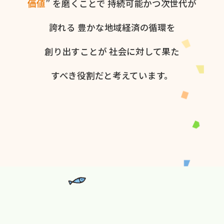
価値
” を​磨く​ことで
持続可能かつ次世代が​
誇れる
豊かな​地域経済の​循環を​
創り出すことが
社会に​対して​果た​
すべき役割だと​考えています。​