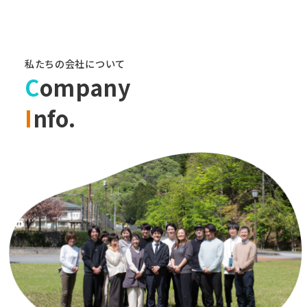
私たちの会社について
C
ompany
I
nfo.