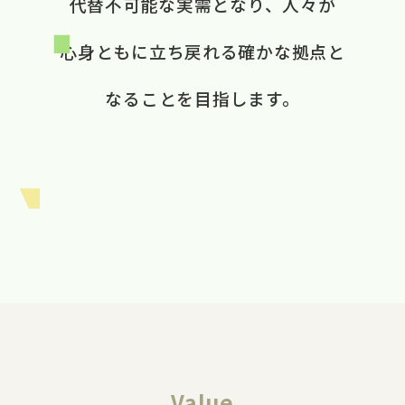
代替不可能な​実需と​なり、​ 人々が​
心身ともに​立ち戻れる​ 確かな​拠点と​
なる​ことを​目指します。​
Value