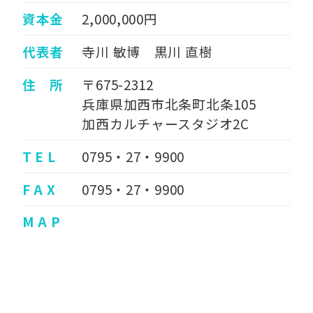
資本金
2,000,000円
代表者
寺川 敏博 黒川 直樹
住 所
〒675-2312
兵庫県加西市北条町北条105
加西カルチャースタジオ2C
T E L
0795・27・9900
F A X
0795・27・9900
M A P