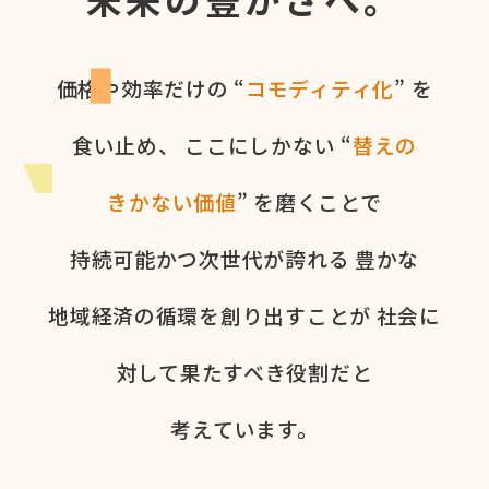
価格や​効率だけの​ “
コモディティ化
” を​
食い​止め、
ここに​しかない​ “
替えの​
きかない​価値
” を​磨く​ことで
持続可能かつ次世代が​誇れる
豊かな​
地域経済の​循環を​創り出すことが
社会に​
対して​果た​すべき役割だと​
考えています。​