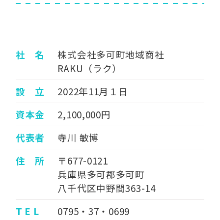
社 名
株式会社多可町地域商社
RAKU（ラク）
設 立
2022年11月１日
資本金
2,100,000円
代表者
寺川 敏博
住 所
〒677-0121
兵庫県多可郡多可町
八千代区中野間363-14
T E L
0795・37・0699