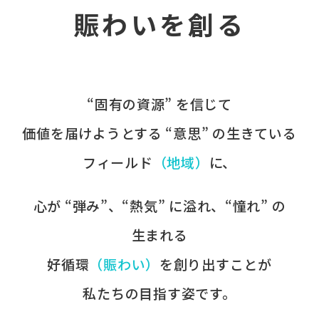
賑わいを創る
“固有の​資源” を​信じて
価値を​届けようとする​ “意思” の​生きている
フィールド
​（地域）
に、​
心が​ “弾み”、​“熱気” に​溢れ、​“憧れ” の​
生まれる
好循環
​（賑わい）
を​創り出すことが
​私たちの​目指す姿です。​