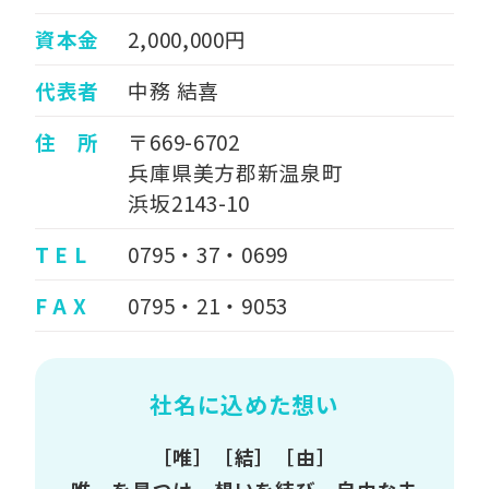
資本金
2,000,000円
代表者
中務 結喜
住 所
〒669-6702
兵庫県美方郡新温泉町
浜坂2143-10
T E L
0795・37・0699
F A X
0795・21・9053
社名に込めた想い
［唯］［結］［由］