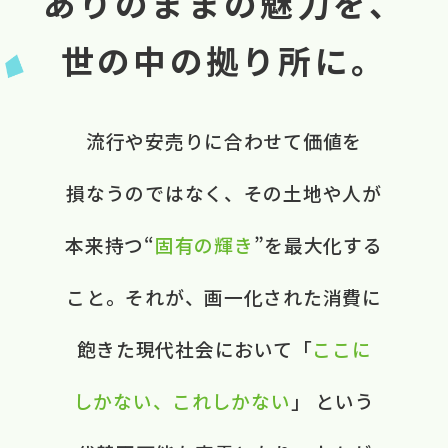
ありのままの魅力を、
世の中の拠り所に。
流行や​安売りに​合わせて​価値を​
損なうのではなく、​ ​その​土地や​人が​
本来​持つ“
固有の​輝き
”を​最大化する​
こと。​ それが、​画一化された​消費に​
飽きた​現代社会に​おいて​ ​「
ここに​
しかない、​これしかない
」 と​いう​