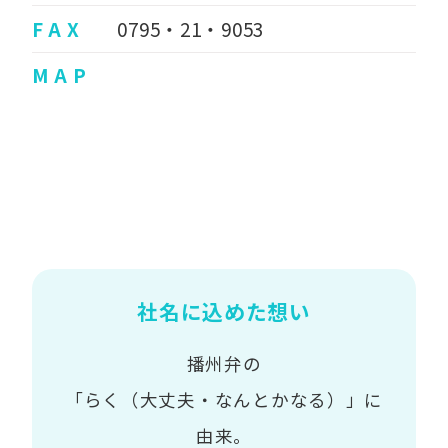
F A X
0795・21・9053
M A P
社名に込めた想い
播州弁の
「らく（大丈夫・なんとかなる）」に
由来。