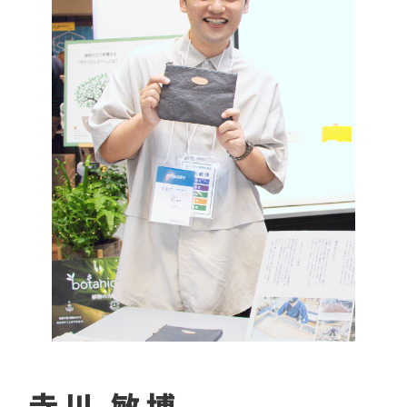
寺川 敏博