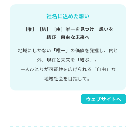
社名に込めた想い
［唯］​［結］​［由］
唯一を​見つけ 想いを​
結び 自由な​未来へ
地域に​しかない​「唯一」の​価値を​発掘し、
内と​
外、​現在と​未来を​「結ぶ」。
一人​ひとりが​可能性を​広げられる
「自由」な​
地域社会を​目指して。​
ウェブサイトへ