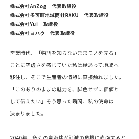
株式会社AnZog 代表取締役
株式会社多可町地域商社RAKU 代表取締役
株式会社Yui 取締役
株式会社ヨハク 代表取締役
営業時代、​「物語を​知らないまま​モノを​売る」
ことに​空虚さを​感じていた​私は
縁あって​地域へ​
移住し、​そこで​生産者の​情熱に​直接触れました。
「この​ありの​ままの​魅力を、​脚色せずに​価値と​
して​伝えたい」
そう​思った​瞬間、​私の​使命は​
決まりました。
2040年、多くの自治体が消滅の危機に直面すると