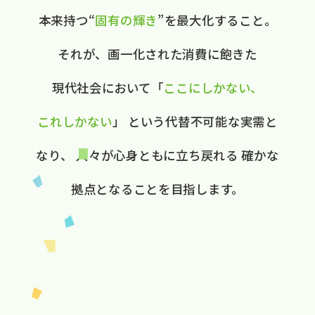
本来持つ“
固有の​輝き
”を​最大化する​こと。
それが、​画一化された​消費に​飽きた​
現代社会に​おいて
​「
ここに​しかない、​
これしかない
」
と​いう​代替不可能な​実需と​
なり、
人々が​心身ともに​立ち戻れる
確かな​
拠点と​なる​ことを​目指します。​