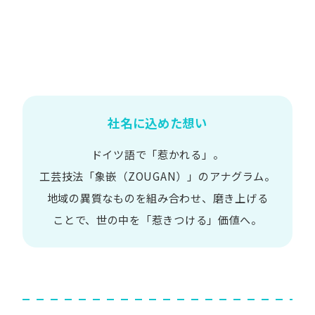
社名に込めた想い
ドイツ語で​「惹かれる」。
工芸技法​「象嵌​（ZOUGAN）」の​アナグラム。
地域の​異質な​ものを​組み合わせ、
磨き上げる​
ことで、
世の​中を​「惹きつける」価値へ。​