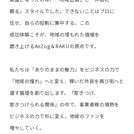
頼る」スタイルでした。
できない​ことは​プロに​
任せ、​自らの​役割に​集中する。
この​
成功体験こそが、​地域の​埋もれた​価値を​
磨き上げる​AnZog＆RAKUの​原点です。
私たちは​「ありの​ままの​魅力」を​ビジネスの​力で​
「地域の​憧れ」へと​変え、
稼いだ外貨を​再び街へと​
還す循環を​創り出します。
『惹きつけ、​
惹きつけられる​関係』の​中で、​事業者様の​情熱を​
ビジネスの​力で​形に​変え、
地域の​ファンを​
増やしていく。