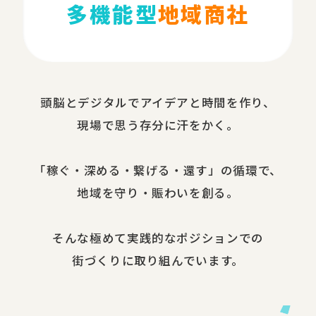
多機能型
地域商社
頭脳と​デジタルで​アイデアと​時間を​作り、​
現場で​思う​存分に​汗を​かく。
​「稼ぐ・​深める​・繋げる・還す」の​循環で、​
地域を​守り・​賑わいを​創る。
​そんな​極めて​実践的な​ポジションでの​
街づくりに​取り組んでいます。​