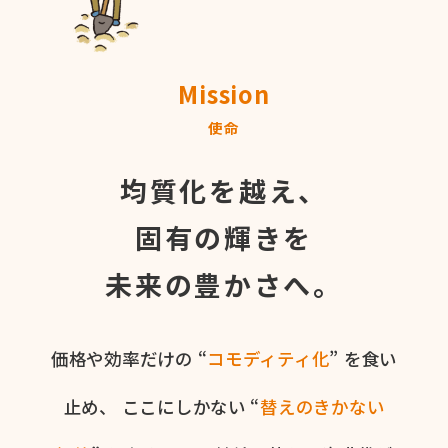
Mission
使命
均質化を越え、
固有の輝きを
未来の豊かさへ。
価格や​効率だけの​ “
コモディティ化
” を​食い​
止め、
ここに​しかない​ “
替えの​きかない​