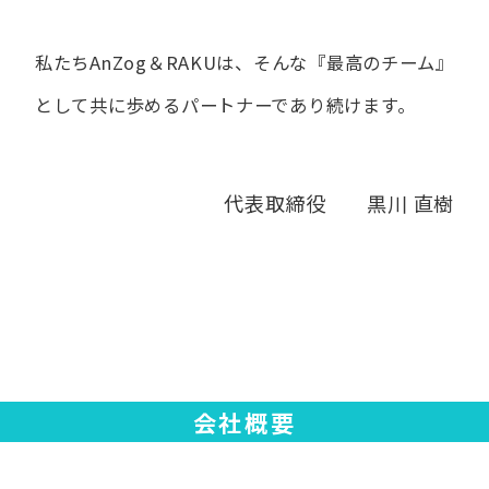
私たちAnZog＆RAKUは、​そんな​『最高の​チーム』
と​して
共に​歩める​パートナーであり続けます。
代表取締役 黒川 直樹
会社概要