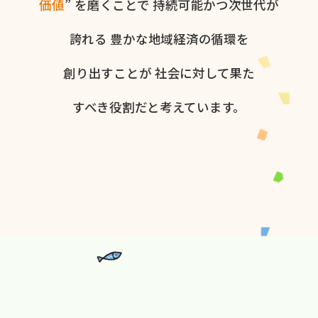
価値
” を​磨く​ことで
持続可能かつ次世代が​
誇れる
豊かな​地域経済の​循環を​
創り出すことが
社会に​対して​果た​
すべき役割だと​考えています。​