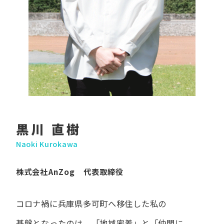
黒川 直樹
Naoki Kurokawa
株式会社AnZog 代表取締役
コロナ禍に​兵庫県多可町へ​移住した​私の​
基盤となったのは、
「地域密着」と​「仲間に​