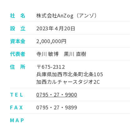
社 名
株式会社AnZog（アンゾ）
設 立
2023年４月20日
資本金
2,000,000円
代表者
寺川 敏博 黒川 直樹
住 所
〒675-2312
兵庫県加西市北条町北条105
加西カルチャースタジオ2C
T E L
0795・27・9900
F A X
0795・27・9899
M A P