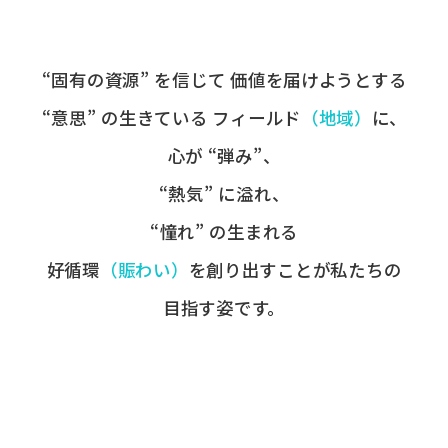
“固有の​資源” を​信じて
価値を​届けようとする​
“意思” の​生きている
フィールド
​（地域）
に、
心が​ “弾み”、
“熱気” に​溢れ、
“憧れ” の​生まれる
好循環
​（賑わい）
を​創り出すことが
​私たちの​
目指す姿です。​