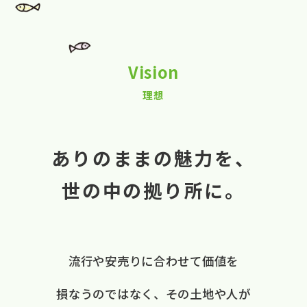
Vision
理想
ありのままの魅力を、
世の中の拠り所に。
流行や​安売りに​合わせて​価値を​
損なうのではなく、
​その​土地や​人が​