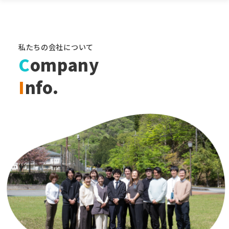
私たちの会社について
C
ompany
I
nfo.