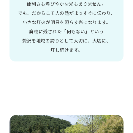
便利さも
煌びやかな​光も​ありません。​
でも、​だから​こそ
人の​熱が​まっすぐに​伝わり、
小さな​灯火が​明日を​照らす光に​なります。
廃校に​残された​「何も​ない」と​いう​
贅沢を
地域の​誇りと​して
大切に、​大切に、​
灯し続けます。​