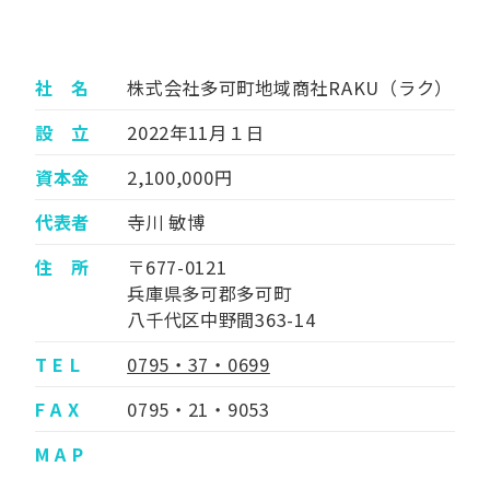
社 名
株式会社多可町地域商社RAKU（ラク）
設 立
2022年11月１日
資本金
2,100,000円
代表者
寺川 敏博
住 所
〒677-0121
兵庫県多可郡多可町
八千代区中野間363-14
T E L
0795・37・0699
F A X
0795・21・9053
M A P