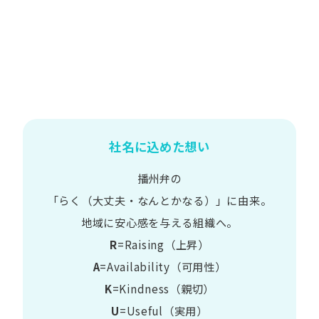
社名に込めた想い
播州弁の
​「らく​（大丈夫・なんとかなる）」に​由来。
地域に​安心感を​与える​組織へ。
R
=Raising（上昇）
A
=Availability​（可用性）
K
=Kindness​（親切）
U
=Useful​（実用）​