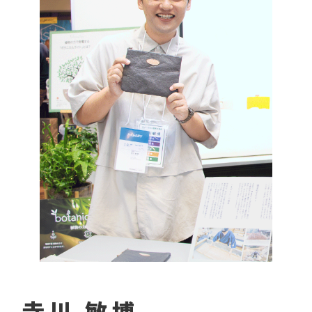
寺川 敏博