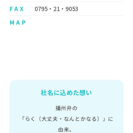
F A X
0795・21・9053
M A P
社名に込めた想い
播州弁の
「らく（大丈夫・なんとかなる）」に
由来。