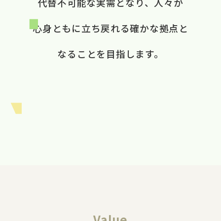
代替不可能な​実需と​なり、​ 人々が​
心身ともに​立ち戻れる​ 確かな​拠点と​
なる​ことを​目指します。​
Value