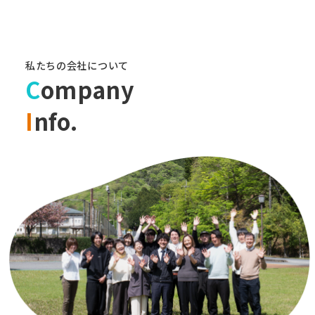
私たちの会社について
C
ompany
I
nfo.