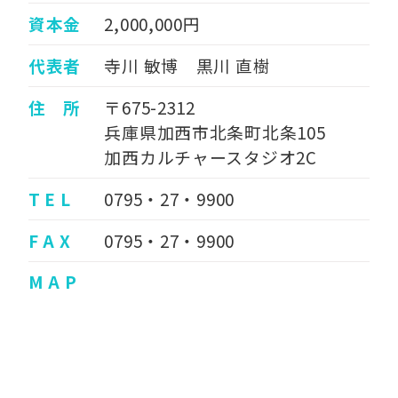
資本金
2,000,000円
代表者
寺川 敏博 黒川 直樹
住 所
〒675-2312
兵庫県加西市北条町北条105
加西カルチャースタジオ2C
T E L
0795・27・9900
F A X
0795・27・9900
M A P