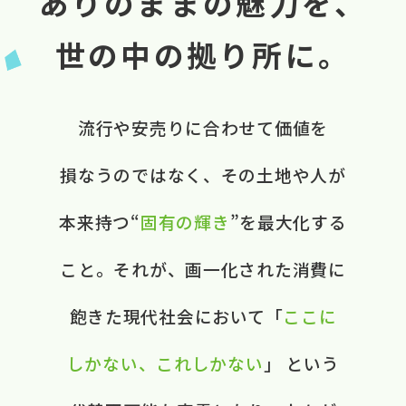
ありのままの魅力を、
世の中の拠り所に。
流行や​安売りに​合わせて​価値を​
損なうのではなく、​ ​その​土地や​人が​
本来​持つ“
固有の​輝き
”を​最大化する​
こと。​ それが、​画一化された​消費に​
飽きた​現代社会に​おいて​ ​「
ここに​
しかない、​これしかない
」 と​いう​