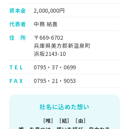
資本金
2,000,000円
代表者
中務 結喜
住 所
〒669-6702
兵庫県美方郡新温泉町
浜坂2143-10
T E L
0795・37・0699
F A X
0795・21・9053
社名に込めた想い
［唯］［結］［由］