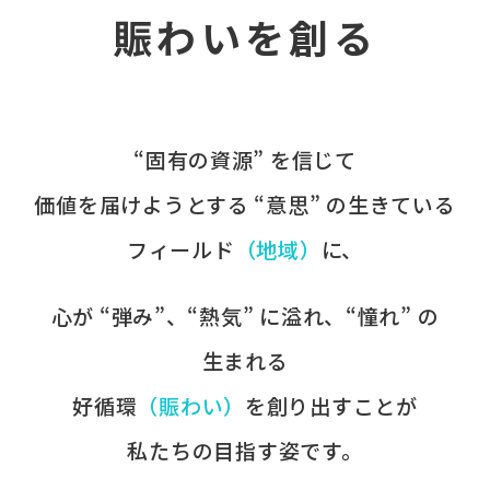
賑わいを創る
“固有の​資源” を​信じて
価値を​届けようとする​ “意思” の​生きている
フィールド
​（地域）
に、​
心が​ “弾み”、​“熱気” に​溢れ、​“憧れ” の​
生まれる
好循環
​（賑わい）
を​創り出すことが
​私たちの​目指す姿です。​