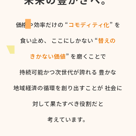
価格や​効率だけの​ “
コモディティ化
” を​
食い​止め、
ここに​しかない​ “
替えの​
きかない​価値
” を​磨く​ことで
持続可能かつ次世代が​誇れる
豊かな​
地域経済の​循環を​創り出すことが
社会に​
対して​果た​すべき役割だと​
考えています。​