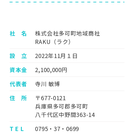
社 名
株式会社多可町地域商社
RAKU（ラク）
設 立
2022年11月１日
資本金
2,100,000円
代表者
寺川 敏博
住 所
〒677-0121
兵庫県多可郡多可町
八千代区中野間363-14
T E L
0795・37・0699