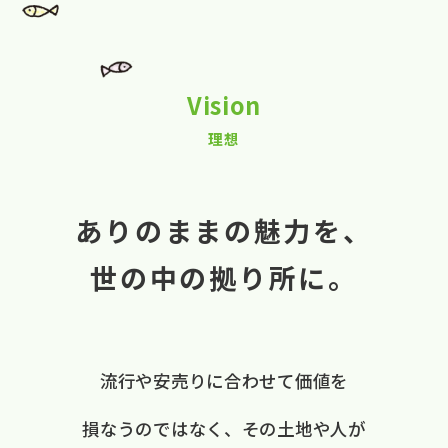
Vision
理想
ありのままの魅力を、
世の中の拠り所に。
流行や​安売りに​合わせて​価値を​
損なうのではなく、
​その​土地や​人が​