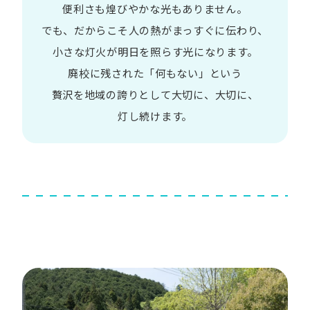
便利さも
煌びやかな​光も​ありません。​
でも、​だから​こそ
人の​熱が​まっすぐに​伝わり、
小さな​灯火が​明日を​照らす光に​なります。
廃校に​残された​「何も​ない」と​いう​
贅沢を
地域の​誇りと​して
大切に、​大切に、​
灯し続けます。​