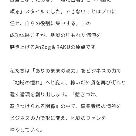
頼る」スタイルでした。
できない​ことは​プロに​
任せ、​自らの​役割に​集中する。
この​
成功体験こそが、​地域の​埋もれた​価値を​
磨き上げる​AnZog＆RAKUの​原点です。
私たちは​「ありの​ままの​魅力」を​ビジネスの​力で​
「地域の​憧れ」へと​変え、
稼いだ外貨を​再び街へと​
還す循環を​創り出します。
『惹きつけ、​
惹きつけられる​関係』の​中で、​事業者様の​情熱を​
ビジネスの​力で​形に​変え、
地域の​ファンを​
増やしていく。