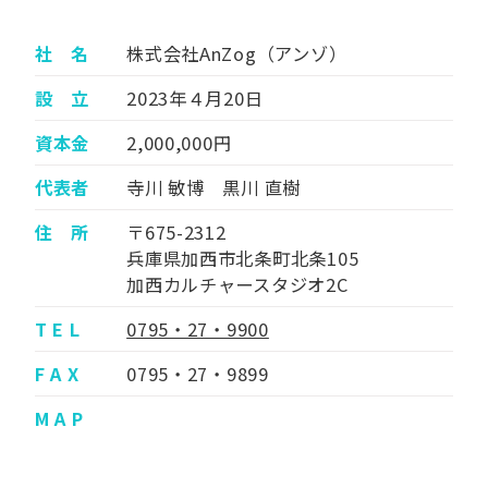
社 名
株式会社AnZog（アンゾ）
設 立
2023年４月20日
資本金
2,000,000円
代表者
寺川 敏博 黒川 直樹
住 所
〒675-2312
兵庫県加西市北条町北条105
加西カルチャースタジオ2C
T E L
0795・27・9900
F A X
0795・27・9899
M A P