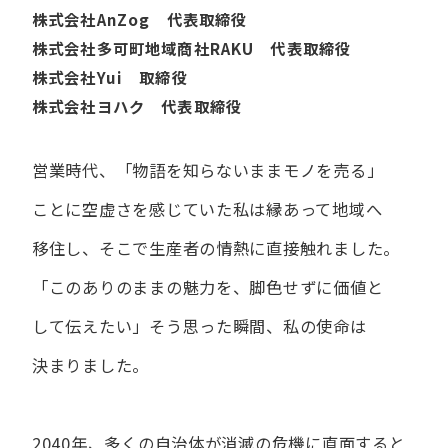
株式会社AnZog 代表取締役
株式会社多可町地域商社RAKU 代表取締役
株式会社Yui 取締役
株式会社ヨハク 代表取締役
営業時代、​「物語を​知らないまま​モノを​売る」
ことに​空虚さを​感じていた​私は
縁あって​地域へ​
移住し、​そこで​生産者の​情熱に​直接触れました。
「この​ありの​ままの​魅力を、​脚色せずに​価値と​
して​伝えたい」
そう​思った​瞬間、​私の​使命は​
決まりました。
2040年、多くの自治体が消滅の危機に直面すると