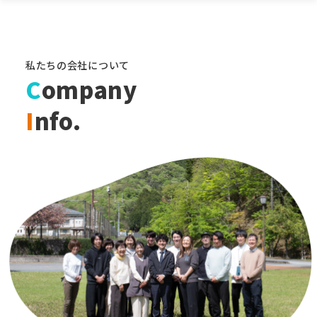
私たちの会社について
C
ompany
I
nfo.