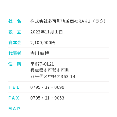
社 名
株式会社多可町地域商社RAKU（ラク）
設 立
2022年11月１日
資本金
2,100,000円
代表者
寺川 敏博
住 所
〒677-0121
兵庫県多可郡多可町
八千代区中野間363-14
T E L
0795・37・0699
F A X
0795・21・9053
M A P