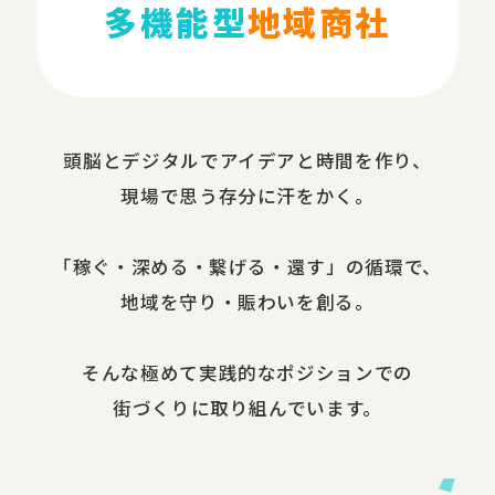
多機能型
地域商社
頭脳と​デジタルで​アイデアと​時間を​作り、​
現場で​思う​存分に​汗を​かく。
​「稼ぐ・​深める​・繋げる・還す」の​循環で、​
地域を​守り・​賑わいを​創る。
​そんな​極めて​実践的な​ポジションでの​
街づくりに​取り組んでいます。​