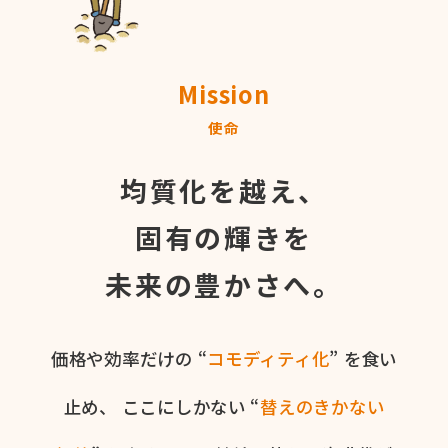
Mission
使命
均質化を越え、
固有の輝きを
未来の豊かさへ。
価格や​効率だけの​ “
コモディティ化
” を​食い​
止め、
ここに​しかない​ “
替えの​きかない​