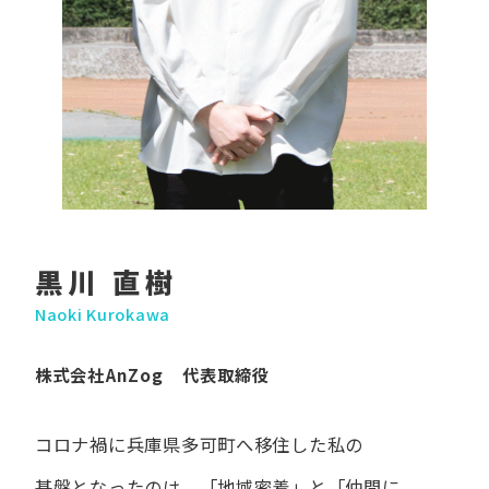
黒川 直樹
Naoki Kurokawa
株式会社AnZog 代表取締役
コロナ禍に​兵庫県多可町へ​移住した​私の​
基盤となったのは、
「地域密着」と​「仲間に​