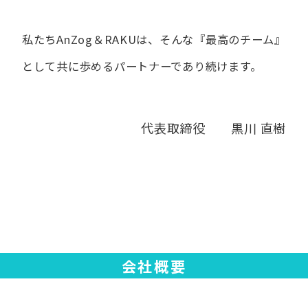
私たちAnZog＆RAKUは、​そんな​『最高の​チーム』
と​して
共に​歩める​パートナーであり続けます。
代表取締役 黒川 直樹
会社概要