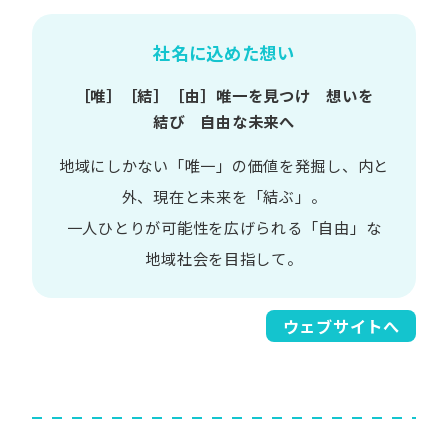
社名に込めた想い
［唯］​［結］​［由］
唯一を​見つけ 想いを​
結び 自由な​未来へ
地域に​しかない​「唯一」の​価値を​発掘し、
内と​
外、​現在と​未来を​「結ぶ」。
一人​ひとりが​可能性を​広げられる
「自由」な​
地域社会を​目指して。​
ウェブサイトへ