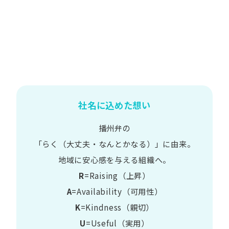
社名に込めた想い
播州弁の
​「らく​（大丈夫・なんとかなる）」に​由来。
地域に​安心感を​与える​組織へ。
R
=Raising（上昇）
A
=Availability​（可用性）
K
=Kindness​（親切）
U
=Useful​（実用）​