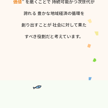
価値
” を​磨く​ことで
持続可能かつ次世代が​
誇れる
豊かな​地域経済の​循環を​
創り出すことが
社会に​対して​果た​
すべき役割だと​考えています。​