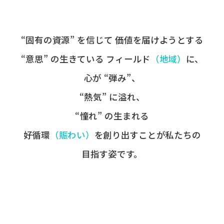
“固有の​資源” を​信じて
価値を​届けようとする​
“意思” の​生きている
フィールド
​（地域）
に、
心が​ “弾み”、
“熱気” に​溢れ、
“憧れ” の​生まれる
好循環
​（賑わい）
を​創り出すことが
​私たちの​
目指す姿です。​