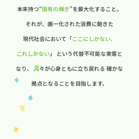
本来持つ“
固有の​輝き
”を​最大化する​こと。
それが、​画一化された​消費に​飽きた​
現代社会に​おいて
​「
ここに​しかない、​
これしかない
」
と​いう​代替不可能な​実需と​
なり、
人々が​心身ともに​立ち戻れる
確かな​
拠点と​なる​ことを​目指します。​