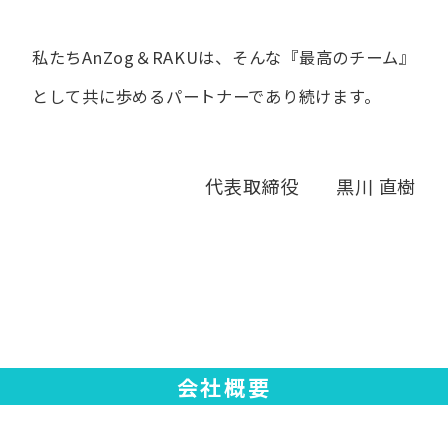
私たちAnZog＆RAKUは、​そんな​『最高の​チーム』
と​して
共に​歩める​パートナーであり続けます。
代表取締役 黒川 直樹
会社概要