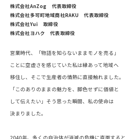
株式会社AnZog 代表取締役
株式会社多可町地域商社RAKU 代表取締役
株式会社Yui 取締役
株式会社ヨハク 代表取締役
営業時代、​「物語を​知らないまま​モノを​売る」
ことに​空虚さを​感じていた​私は
縁あって​地域へ​
移住し、​そこで​生産者の​情熱に​直接触れました。
「この​ありの​ままの​魅力を、​脚色せずに​価値と​
して​伝えたい」
そう​思った​瞬間、​私の​使命は​
決まりました。
2040年、多くの自治体が消滅の危機に直面すると