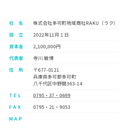
社 名
株式会社多可町地域商社RAKU（ラク）
設 立
2022年11月１日
資本金
2,100,000円
代表者
寺川 敏博
住 所
〒677-0121
兵庫県多可郡多可町
八千代区中野間363-14
T E L
0795・37・0699
F A X
0795・21・9053
M A P