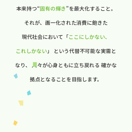
本来持つ“
固有の​輝き
”を​最大化する​こと。
それが、​画一化された​消費に​飽きた​
現代社会に​おいて
​「
ここに​しかない、​
これしかない
」
と​いう​代替不可能な​実需と​
なり、
人々が​心身ともに​立ち戻れる
確かな​
拠点と​なる​ことを​目指します。​