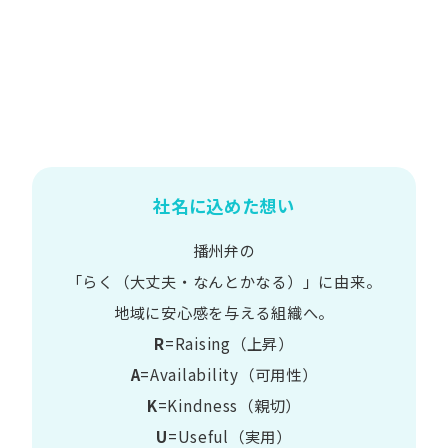
社名に込めた想い
播州弁の
​「らく​（大丈夫・なんとかなる）」に​由来。
地域に​安心感を​与える​組織へ。
R
=Raising（上昇）
A
=Availability​（可用性）
K
=Kindness​（親切）
U
=Useful​（実用）​