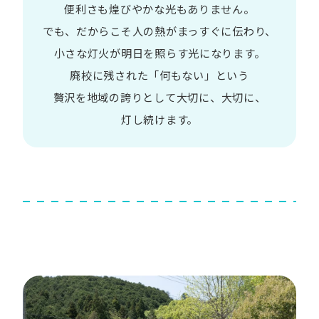
便利さも
煌びやかな​光も​ありません。​
でも、​だから​こそ
人の​熱が​まっすぐに​伝わり、
小さな​灯火が​明日を​照らす光に​なります。
廃校に​残された​「何も​ない」と​いう​
贅沢を
地域の​誇りと​して
大切に、​大切に、​
灯し続けます。​