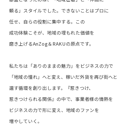
頼る」スタイルでした。
できない​ことは​プロに​
任せ、​自らの​役割に​集中する。
この​
成功体験こそが、​地域の​埋もれた​価値を​
磨き上げる​AnZog＆RAKUの​原点です。
私たちは​「ありの​ままの​魅力」を​ビジネスの​力で​
「地域の​憧れ」へと​変え、
稼いだ外貨を​再び街へと​
還す循環を​創り出します。
『惹きつけ、​
惹きつけられる​関係』の​中で、​事業者様の​情熱を​
ビジネスの​力で​形に​変え、
地域の​ファンを​
増やしていく。