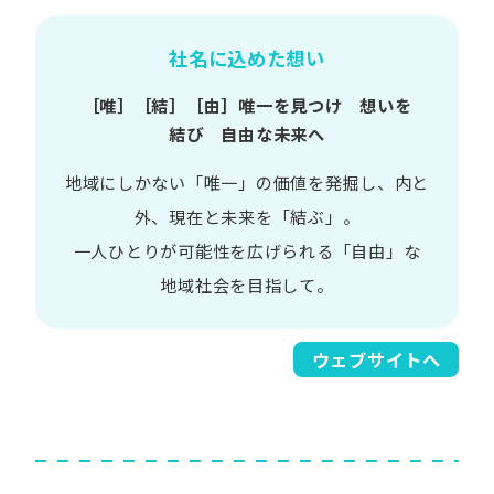
社名に込めた想い
［唯］​［結］​［由］
唯一を​見つけ 想いを​
結び 自由な​未来へ
地域に​しかない​「唯一」の​価値を​発掘し、
内と​
外、​現在と​未来を​「結ぶ」。
一人​ひとりが​可能性を​広げられる
「自由」な​
地域社会を​目指して。​
ウェブサイトへ