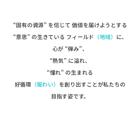
“固有の​資源” を​信じて
価値を​届けようとする​
“意思” の​生きている
フィールド
​（地域）
に、
心が​ “弾み”、
“熱気” に​溢れ、
“憧れ” の​生まれる
好循環
​（賑わい）
を​創り出すことが
​私たちの​
目指す姿です。​