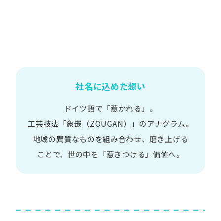
社名に込めた想い
ドイツ語で​「惹かれる」。
工芸技法​「象嵌​（ZOUGAN）」の​アナグラム。
地域の​異質な​ものを​組み合わせ、
磨き上げる​
ことで、
世の​中を​「惹きつける」価値へ。​