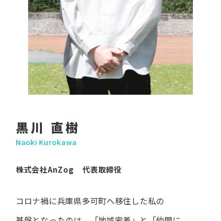
黒川 直樹
Naoki Kurokawa
株式会社AnZog 代表取締役
コロナ禍に​兵庫県多可町へ​移住した​私の​
基盤となったのは、
「地域密着」と​「仲間に​