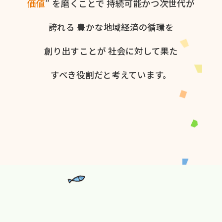
価値
” を​磨く​ことで
持続可能かつ次世代が​
誇れる
豊かな​地域経済の​循環を​
創り出すことが
社会に​対して​果た​
すべき役割だと​考えています。​