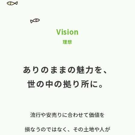
Vision
理想
ありのままの魅力を、
世の中の拠り所に。
流行や​安売りに​合わせて​価値を​
損なうのではなく、
​その​土地や​人が​