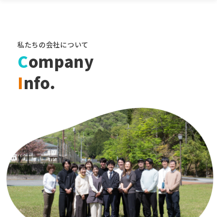
私たちの会社について
C
ompany
I
nfo.