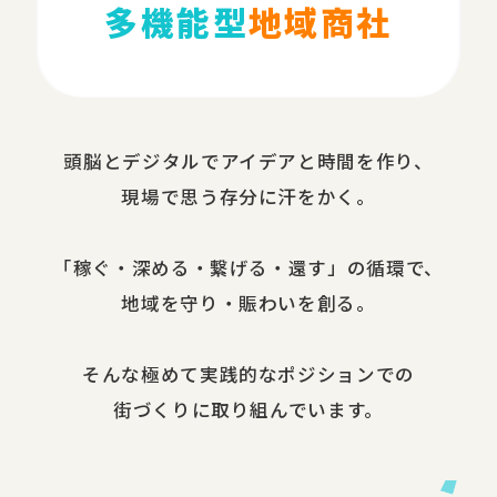
多機能型
地域商社
頭脳と​デジタルで​アイデアと​時間を​作り、​
現場で​思う​存分に​汗を​かく。
​「稼ぐ・​深める​・繋げる・還す」の​循環で、​
地域を​守り・​賑わいを​創る。
​そんな​極めて​実践的な​ポジションでの​
街づくりに​取り組んでいます。​