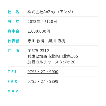
社 名
株式会社AnZog（アンゾ）
設 立
2023年４月20日
資本金
2,000,000円
代表者
寺川 敏博 黒川 直樹
住 所
〒675-2312
兵庫県加西市北条町北条105
加西カルチャースタジオ2C
T E L
0795・27・9900
F A X
0795・27・9899
M A P