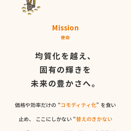
Mission
使命
均質化を越え、
固有の輝きを
未来の豊かさへ。
価格や​効率だけの​ “
コモディティ化
” を​食い​
止め、
ここに​しかない​ “
替えの​きかない​